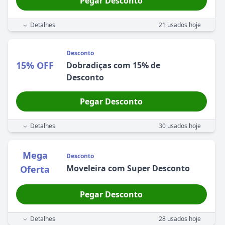
Pegar Desconto
Detalhes
21
usados hoje
Desconto
15% OFF
Dobradiças com 15% de
Desconto
Pegar Desconto
Detalhes
30
usados hoje
Mega
Desconto
Moveleira com Super Desconto
Oferta
Pegar Desconto
Detalhes
28
usados hoje