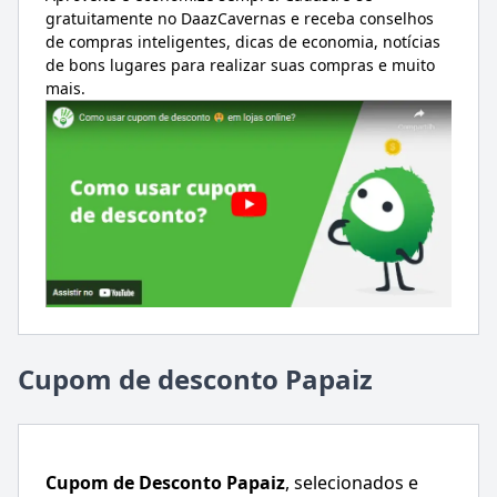
gratuitamente no DaazCavernas e receba conselhos
de compras inteligentes, dicas de economia, notícias
de bons lugares para realizar suas compras e muito
mais.
Cupom de desconto Papaiz
Cupom de Desconto
Papaiz
, selecionados e