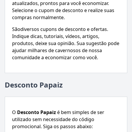
atualizados, prontos para você economizar.
Selecione o cupom de desconto e realize suas
compras normalmente.
Sãodiversos cupons de desconto e ofertas.
Indique dicas, tutoriais, vídeos, artigos,
produtos, deixe sua opinião. Sua sugestão pode
ajudar milhares de cavernosos de nossa
comunidade a economizar como você.
Desconto Papaiz
O
Desconto
Papaiz
é bem simples de ser
utilizado sem necessidade do código
promocional. Siga os passos abaixo: