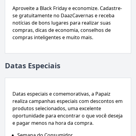
Aproveite a Black Friday e economize. Cadastre-
se gratuitamente no DaazCavernas e receba
notícias de bons lugares para realizar suas
compras, dicas de economia, conselhos de
compras inteligentes e muito mais.
Datas Especiais
Datas especiais e comemorativas, a Papaiz
realiza campanhas especiais com descontos em
produtos selecionados, uma excelente
oportunidade para encontrar o que você deseja
e pagar menos na hora da compra.
Semana do Consumidor