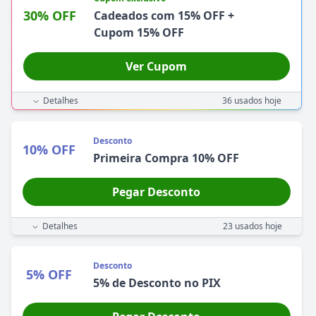
30% OFF
Cadeados com 15% OFF +
Cupom 15% OFF
Ver Cupom
Detalhes
36
usados hoje
Desconto
10% OFF
Primeira Compra 10% OFF
Pegar Desconto
Detalhes
23
usados hoje
Desconto
5% OFF
5% de Desconto no PIX