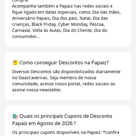
Acompanhe também a Papaiz nas redes sociais e
fique ligado em datas especiais, como: Dia das mães,
Aniversário Papaiz, Dia dos pais, Natal, Dia das
crianças, Black Friday, Cyber Monday, Páscoa,
Carnaval, Volta às Aulas, Dia do Cliente, Dia do
consumidor...
🤔 Como conseguir Descontos na Papaiz?
Diversos Descontos são disponibilizados diariamente
no DaazCavernas. Seja membro de nossa
comunidade, acesse nosso portal, redes sociais ou
assine nossa newsletter.
🛍️ Quais os principais Cupons de Desconto
Papaiz em Agosto de 2026 ?
Os principais cupons disponíveis na Papaiz: *confira