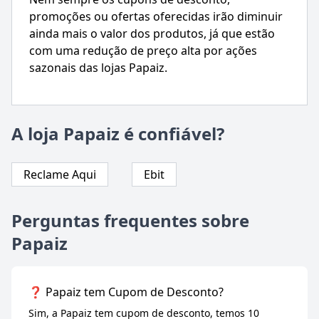
promoções ou ofertas oferecidas irão diminuir
ainda mais o valor dos produtos, já que estão
com uma redução de preço alta por ações
sazonais das lojas Papaiz.
A loja Papaiz é confiável?
Reclame Aqui
Ebit
Perguntas frequentes sobre
Papaiz
❓ Papaiz tem Cupom de Desconto?
Sim, a Papaiz tem cupom de desconto, temos 10