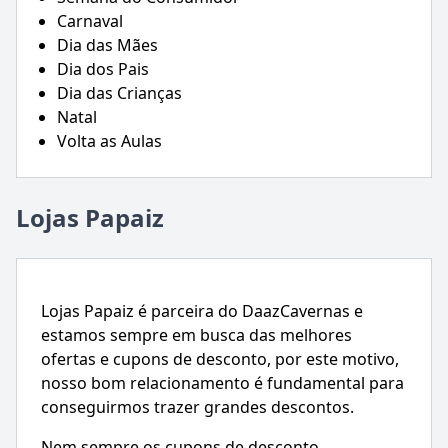
Carnaval
Dia das Mães
Dia dos Pais
Dia das Crianças
Natal
Volta as Aulas
Lojas Papaiz
Lojas Papaiz é parceira do DaazCavernas e
estamos sempre em busca das melhores
ofertas e cupons de desconto, por este motivo,
nosso bom relacionamento é fundamental para
conseguirmos trazer grandes descontos.
Nem sempre os cupons de desconto,