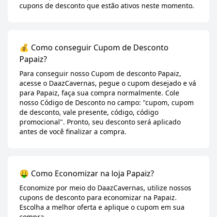
cupons de desconto que estão ativos neste momento.
💰 Como conseguir Cupom de Desconto
Papaiz?
Para conseguir nosso Cupom de desconto Papaiz,
acesse o DaazCavernas, pegue o cupom desejado e vá
para Papaiz, faça sua compra normalmente. Cole
nosso Código de Desconto no campo: "cupom, cupom
de desconto, vale presente, código, código
promocional". Pronto, seu desconto será aplicado
antes de você finalizar a compra.
🤑 Como Economizar na loja Papaiz?
Economize por meio do DaazCavernas, utilize nossos
cupons de desconto para economizar na Papaiz.
Escolha a melhor oferta e aplique o cupom em sua
compra.