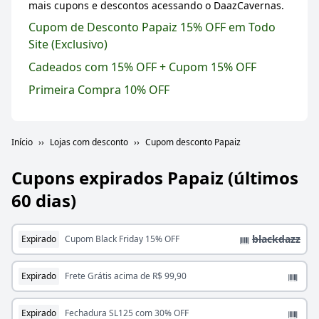
mais cupons e descontos acessando o DaazCavernas.
Cupom de Desconto Papaiz 15% OFF em Todo
Site (Exclusivo)
Cadeados com 15% OFF + Cupom 15% OFF
Primeira Compra 10% OFF
Início
Lojas com desconto
Cupom desconto Papaiz
Cupons expirados
Papaiz
(últimos
60 dias)
blackdazz
Expirado
Cupom Black Friday 15% OFF
Expirado
Frete Grátis acima de R$ 99,90
Expirado
Fechadura SL125 com 30% OFF