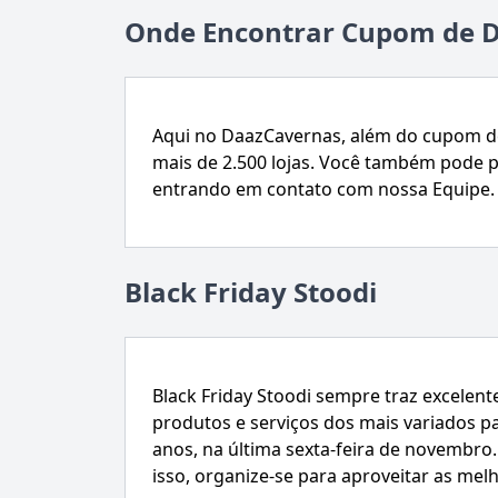
Onde Encontrar Cupom de D
Aqui no DaazCavernas, além do cupom d
mais de 2.500 lojas. Você também pode 
entrando em contato com nossa Equipe.
Black Friday Stoodi
Black Friday Stoodi sempre traz excelen
produtos e serviços dos mais variados p
anos, na última sexta-feira de novembro
isso, organize-se para aproveitar as melh