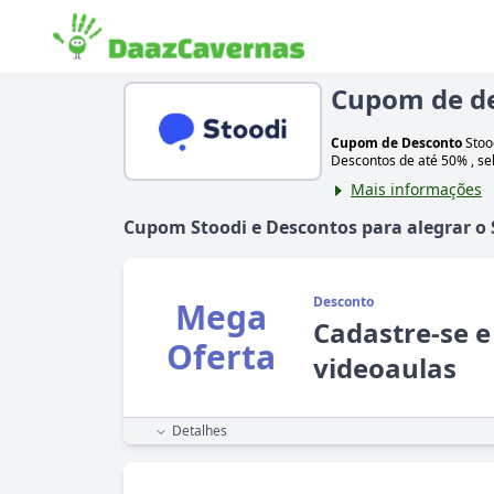
Cupom de de
Cupom de Desconto
Stoo
Descontos
de até 50%
, s
Mais informações
Cupom
Stoodi
e Descontos para alegrar
o
Desconto
Mega
Cadastre-se e
Oferta
videoaulas
Detalhes