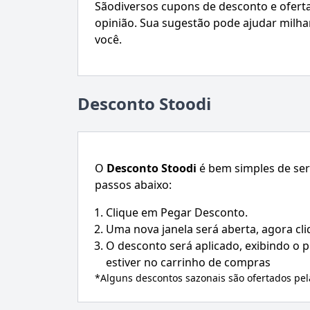
Sãodiversos cupons de desconto e ofertas.
opinião. Sua sugestão pode ajudar mil
você.
Desconto Stoodi
O
Desconto
Stoodi
é bem simples de ser
passos abaixo:
Clique em Pegar Desconto.
Uma nova janela será aberta, agora cl
O desconto será aplicado, exibindo o
estiver no carrinho de compras
*Alguns descontos sazonais são ofertados pe