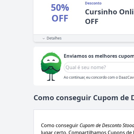
Desconto
50%
Cursinho Onli
OFF
OFF
Detalhes
Enviamos os melhores cupom
Ao continuar, eu concordo com o DaazCav
Como conseguir Cupom de D
Como conseguir
Cupom de Desconto
Stood
lugar certo. Compartilhamos Cupons de D