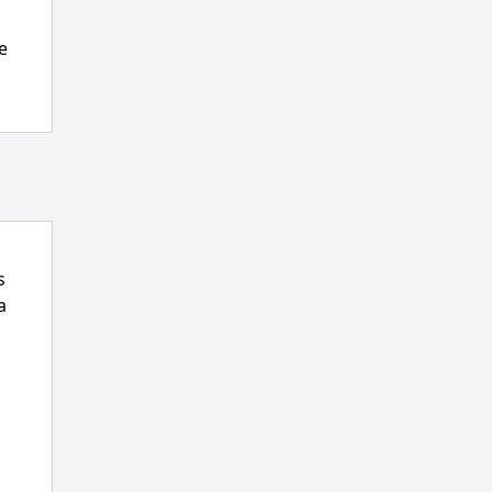
s
e
s
a