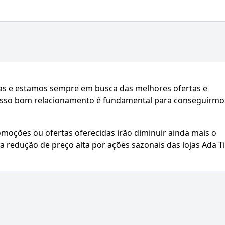
nas e estamos sempre em busca das melhores ofertas e
nosso bom relacionamento é fundamental para conseguirmo
oções ou ofertas oferecidas irão diminuir ainda mais o
 redução de preço alta por ações sazonais das lojas Ada Ti