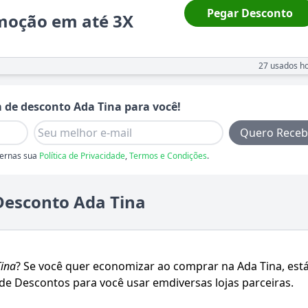
Pegar Desconto
moção em até 3X
27
usados ho
 de desconto
Ada Tina
para você!
Quero Receb
ernas sua
Política de Privacidade
,
Termos e Condições
.
esconto Ada Tina
Tina
? Se você quer economizar ao comprar na
Ada Tina
, est
e Descontos para você usar emdiversas lojas parceiras.