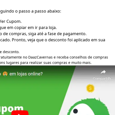
guindo o passo a passo abaixo:
 Ver Cupom.
que em copiar em ir para loja.
o de compras, siga até a fase de pagamento.
ado. Pronto, veja que o desconto foi aplicado em sua
e desconto.
gratuitamente no DaazCavernas e receba conselhos de compras
bons lugares para realizar suas compras e muito mais.