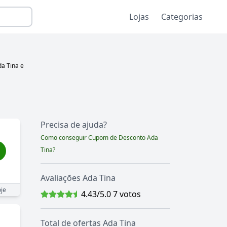
Lojas
Categorias
da Tina
e
Precisa de ajuda?
Como conseguir Cupom de Desconto
Ada
Tina
?
Avaliações
Ada Tina
je
4.43
/5.0
7
votos
Total de ofertas
Ada Tina