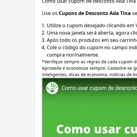
Como usar cupom de desconto Ada Tina
Use os
Cupons de Desconto
Ada Tina
se
Utilize o cupom desejado clicando em
Uma nova janela será aberta, agora cli
Após todo os produtos em seu carrinh
Cole o código do cupom no campo indic
compra normalmente.
*Verifique sempre as regras de cada cupom d
Aproveite e economize sempre. Cadastre-se 
inteligentes, dicas de economia, notícias de 