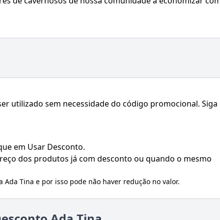
hares de cavernosos de nossa comunidade a economizar co
er utilizado sem necessidade do código promocional. Siga
ique em Usar Desconto.
 preço dos produtos já com desconto ou quando o mesmo
la
Ada Tina
e por isso pode não haver redução no valor.
esconto Ada Tina