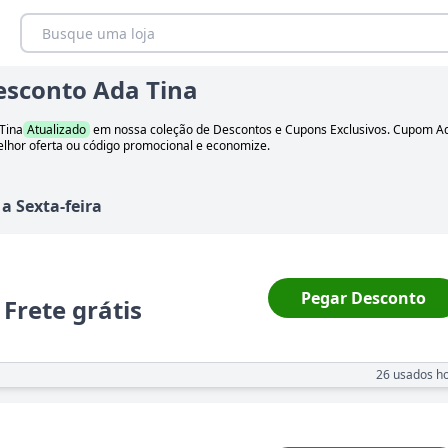
sconto Ada Tina
Tina
Atualizado
em nossa coleção de Descontos e Cupons Exclusivos. Cupom
A
melhor oferta ou código promocional e economize.
a
Sexta-feira
Pegar Desconto
 Frete grátis
26
usados ho