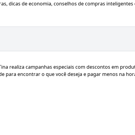
ras, dicas de economia, conselhos de compras inteligentes 
 Tina realiza campanhas especiais com descontos em produ
de para encontrar o que você deseja e pagar menos na hor