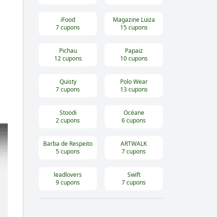
iFood
Magazine Luiza
7
cupons
15
cupons
Pichau
Papaiz
12
cupons
10
cupons
Quisty
Polo Wear
7
cupons
13
cupons
Stoodi
Océane
2
cupons
6
cupons
Barba de Respeito
ARTWALK
5
cupons
7
cupons
leadlovers
Swift
9
cupons
7
cupons