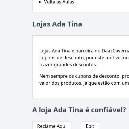
Volta as Aulas
Lojas Ada Tina
Lojas Ada Tina é parceira do DaazCaver
cupons de desconto, por este motivo, 
trazer grandes descontos.
Nem sempre os cupons de desconto, prom
valor dos produtos, já que estão com uma
A loja Ada Tina é confiável?
Reclame Aqui
Ebit