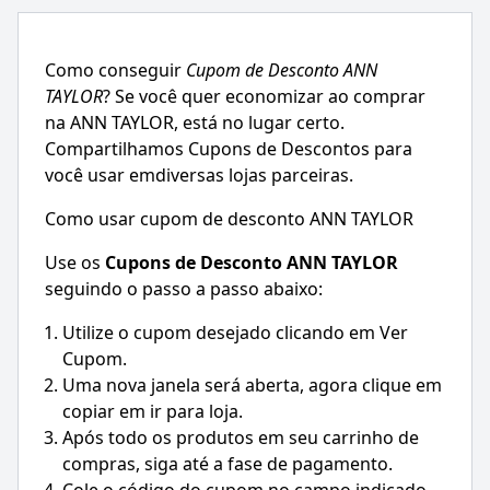
Como conseguir
Cupom de Desconto
ANN
TAYLOR
? Se você quer economizar ao comprar
na
ANN TAYLOR
, está no lugar certo.
Compartilhamos Cupons de Descontos para
você usar emdiversas lojas parceiras.
Como usar cupom de desconto ANN TAYLOR
Use os
Cupons de Desconto
ANN TAYLOR
seguindo o passo a passo abaixo:
Utilize o cupom desejado clicando em Ver
Cupom.
Uma nova janela será aberta, agora clique em
copiar em ir para loja.
Após todo os produtos em seu carrinho de
compras, siga até a fase de pagamento.
Cole o código do cupom no campo indicado.