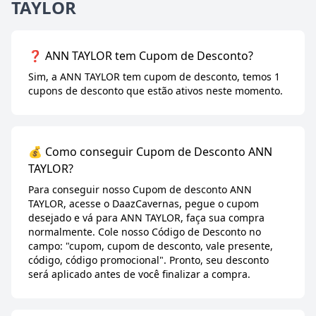
TAYLOR
❓ ANN TAYLOR tem Cupom de Desconto?
Sim, a ANN TAYLOR tem cupom de desconto, temos 1
cupons de desconto que estão ativos neste momento.
💰 Como conseguir Cupom de Desconto ANN
TAYLOR?
Para conseguir nosso Cupom de desconto ANN
TAYLOR, acesse o DaazCavernas, pegue o cupom
desejado e vá para ANN TAYLOR, faça sua compra
normalmente. Cole nosso Código de Desconto no
campo: "cupom, cupom de desconto, vale presente,
código, código promocional". Pronto, seu desconto
será aplicado antes de você finalizar a compra.