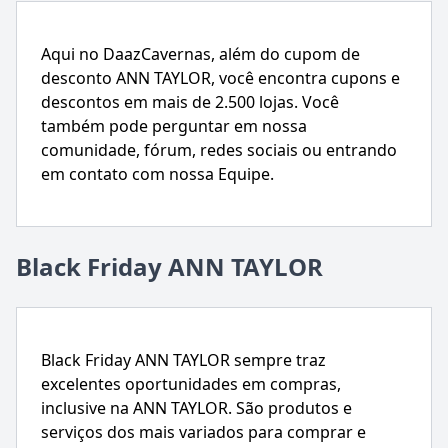
Aqui no DaazCavernas, além do cupom de
desconto ANN TAYLOR, você encontra cupons e
descontos em mais de 2.500 lojas. Você
também pode perguntar em nossa
comunidade, fórum, redes sociais ou entrando
em contato com nossa Equipe.
Black Friday ANN TAYLOR
Black Friday ANN TAYLOR sempre traz
excelentes oportunidades em compras,
inclusive na ANN TAYLOR. São produtos e
serviços dos mais variados para comprar e