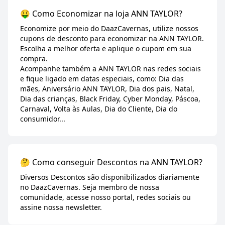
🤑 Como Economizar na loja ANN TAYLOR?
Economize por meio do DaazCavernas, utilize nossos
cupons de desconto para economizar na ANN TAYLOR.
Escolha a melhor oferta e aplique o cupom em sua
compra.
Acompanhe também a ANN TAYLOR nas redes sociais
e fique ligado em datas especiais, como: Dia das
mães, Aniversário ANN TAYLOR, Dia dos pais, Natal,
Dia das crianças, Black Friday, Cyber Monday, Páscoa,
Carnaval, Volta às Aulas, Dia do Cliente, Dia do
consumidor...
🤔 Como conseguir Descontos na ANN TAYLOR?
Diversos Descontos são disponibilizados diariamente
no DaazCavernas. Seja membro de nossa
comunidade, acesse nosso portal, redes sociais ou
assine nossa newsletter.