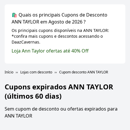
🛍️ Quais os principais Cupons de Desconto
ANN TAYLOR em Agosto de 2026 ?
Os principais cupons disponíveis na ANN TAYLOR:
*confira mais cupons e descontos acessando o
DaazCavernas.
Loja Ann Taylor ofertas até 40% Off
Início
Lojas com desconto
Cupom desconto ANN TAYLOR
Cupons expirados
ANN TAYLOR
(últimos 60 dias)
Sem cupom de desconto ou ofertas expirados para
ANN TAYLOR