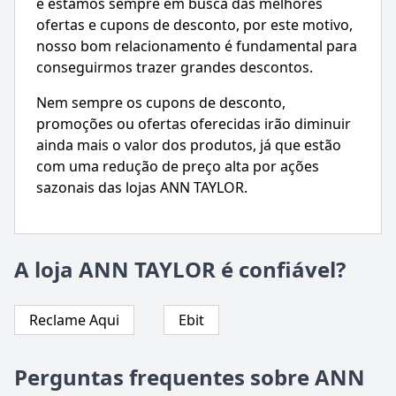
e estamos sempre em busca das melhores
ofertas e cupons de desconto, por este motivo,
nosso bom relacionamento é fundamental para
conseguirmos trazer grandes descontos.
Nem sempre os cupons de desconto,
promoções ou ofertas oferecidas irão diminuir
ainda mais o valor dos produtos, já que estão
com uma redução de preço alta por ações
sazonais das lojas ANN TAYLOR.
A loja ANN TAYLOR é confiável?
Reclame Aqui
Ebit
Perguntas frequentes sobre ANN