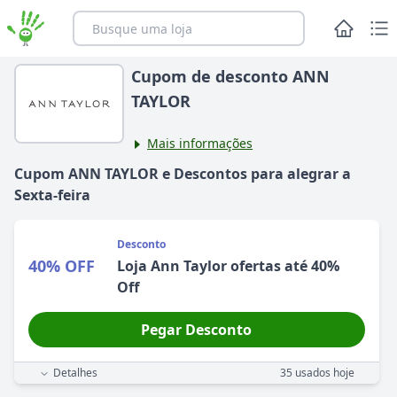
Cupom de desconto ANN
TAYLOR
Mais informações
Cupom
ANN TAYLOR
e Descontos para alegrar
a
Sexta-feira
Desconto
40% OFF
Loja Ann Taylor ofertas até 40%
Off
Pegar Desconto
Detalhes
35
usados hoje