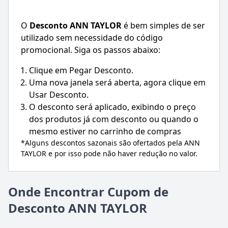
O
Desconto
ANN TAYLOR
é bem simples de ser
utilizado sem necessidade do código
promocional. Siga os passos abaixo:
Clique em Pegar Desconto.
Uma nova janela será aberta, agora clique em
Usar Desconto.
O desconto será aplicado, exibindo o preço
dos produtos já com desconto ou quando o
mesmo estiver no carrinho de compras
*Alguns descontos sazonais são ofertados pela
ANN
TAYLOR
e por isso pode não haver redução no valor.
Onde Encontrar Cupom de
Desconto ANN TAYLOR