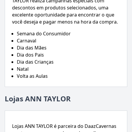
TAYLOR realiza campanhas especiais com
descontos em produtos selecionados, uma
excelente oportunidade para encontrar o que
você deseja e pagar menos na hora da compra.
Semana do Consumidor
Carnaval
Dia das Mães
Dia dos Pais
Dia das Crianças
Natal
Volta as Aulas
Lojas ANN TAYLOR
Lojas ANN TAYLOR é parceira do DaazCavernas