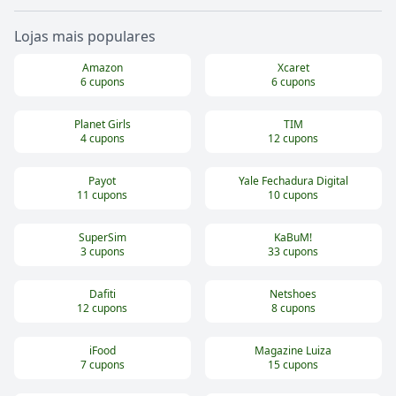
Lojas mais populares
Amazon
Xcaret
6
cupons
6
cupons
Planet Girls
TIM
4
cupons
12
cupons
Payot
Yale Fechadura Digital
11
cupons
10
cupons
SuperSim
KaBuM!
3
cupons
33
cupons
Dafiti
Netshoes
12
cupons
8
cupons
iFood
Magazine Luiza
7
cupons
15
cupons