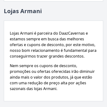
Lojas Armani
Lojas Armani é parceira do DaazCavernas e
estamos sempre em busca das melhores
ofertas e cupons de desconto, por este motivo,
nosso bom relacionamento é fundamental para
conseguirmos trazer grandes descontos.
Nem sempre os cupons de desconto,
promoções ou ofertas oferecidas irão diminuir
ainda mais o valor dos produtos, já que estão
com uma redução de preço alta por ações
sazonais das lojas Armani.