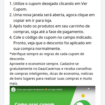
Utilize o cupom desejado clicando em Ver
Cupom.
Uma nova janela será aberta, agora clique em
copiar em ir para loja.
Após todo os produtos em seu carrinho de
compras, siga até a fase de pagamento.
Cole o código do cupom no campo indicado.
Pronto, veja que o desconto foi aplicado em
sua compra normalmente.
*Verifique sempre as regras de cada cupom de
desconto.
Aproveite e economize sempre. Cadastre-se
gratuitamente no DaazCavernas e receba conselhos
de compras inteligentes, dicas de economia, notícias
de bons lugares para realizar suas compras e muito
mais.