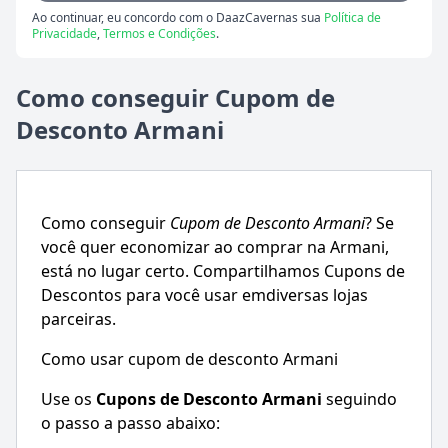
Ao continuar, eu concordo com o DaazCavernas sua
Política de
Privacidade
,
Termos e Condições
.
Como conseguir Cupom de
Desconto Armani
Como conseguir
Cupom de Desconto
Armani
? Se
você quer economizar ao comprar na
Armani
,
está no lugar certo. Compartilhamos Cupons de
Descontos para você usar emdiversas lojas
parceiras.
Como usar cupom de desconto Armani
Use os
Cupons de Desconto
Armani
seguindo
o passo a passo abaixo: