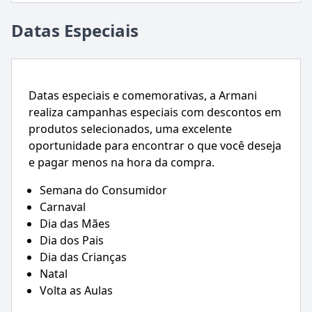
Datas Especiais
Datas especiais e comemorativas, a Armani
realiza campanhas especiais com descontos em
produtos selecionados, uma excelente
oportunidade para encontrar o que você deseja
e pagar menos na hora da compra.
Semana do Consumidor
Carnaval
Dia das Mães
Dia dos Pais
Dia das Crianças
Natal
Volta as Aulas