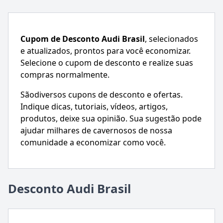
Cupom de Desconto
Audi Brasil
, selecionados
e atualizados, prontos para você economizar.
Selecione o cupom de desconto e realize suas
compras normalmente.
Sãodiversos cupons de desconto e ofertas.
Indique dicas, tutoriais, vídeos, artigos,
produtos, deixe sua opinião. Sua sugestão pode
ajudar milhares de cavernosos de nossa
comunidade a economizar como você.
Desconto Audi Brasil