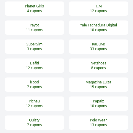
Planet Girls
TIM
4
cupons
12
cupons
Payot
Yale Fechadura Digital
11
cupons
10
cupons
SuperSim
KaBuM!
3
cupons
33
cupons
Dafiti
Netshoes
12
cupons
8
cupons
iFood
Magazine Luiza
7
cupons
15
cupons
Pichau
Papaiz
12
cupons
10
cupons
Quisty
Polo Wear
7
cupons
13
cupons