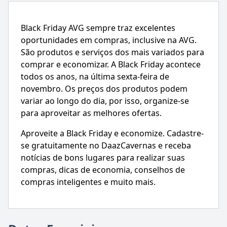
Black Friday AVG sempre traz excelentes
oportunidades em compras, inclusive na AVG.
São produtos e serviços dos mais variados para
comprar e economizar. A Black Friday acontece
todos os anos, na última sexta-feira de
novembro. Os preços dos produtos podem
variar ao longo do dia, por isso, organize-se
para aproveitar as melhores ofertas.
Aproveite a Black Friday e economize. Cadastre-
se gratuitamente no DaazCavernas e receba
notícias de bons lugares para realizar suas
compras, dicas de economia, conselhos de
compras inteligentes e muito mais.