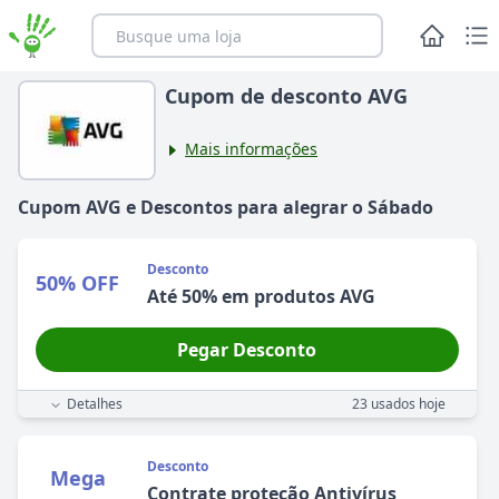
Cupom de desconto AVG
Mais informações
Cupom
AVG
e Descontos para alegrar
o
Sábado
Desconto
50% OFF
Até 50% em produtos AVG
Pegar Desconto
Detalhes
23
usados hoje
Desconto
Mega
Contrate proteção Antivírus