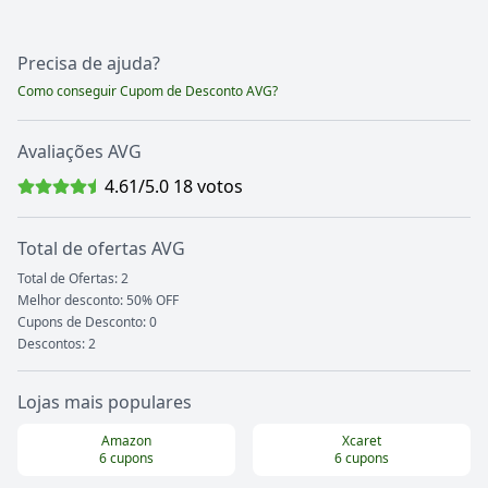
Precisa de ajuda?
Como conseguir Cupom de Desconto
AVG
?
Avaliações
AVG
4.61
/5.0
18
votos
Total de ofertas
AVG
Total de Ofertas:
2
Melhor desconto: 50% OFF
Cupons de Desconto:
0
Descontos:
2
Lojas mais populares
Amazon
Xcaret
6
cupons
6
cupons