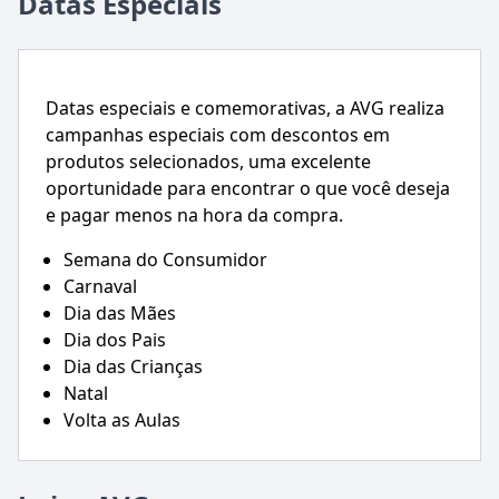
Datas Especiais
Datas especiais e comemorativas, a AVG realiza
campanhas especiais com descontos em
produtos selecionados, uma excelente
oportunidade para encontrar o que você deseja
e pagar menos na hora da compra.
Semana do Consumidor
Carnaval
Dia das Mães
Dia dos Pais
Dia das Crianças
Natal
Volta as Aulas