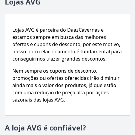
Lojas AVG
Lojas AVG é parceira do DaazCavernas e
estamos sempre em busca das melhores
ofertas e cupons de desconto, por este motivo,
nosso bom relacionamento é fundamental para
conseguirmos trazer grandes descontos.
Nem sempre os cupons de desconto,
promoções ou ofertas oferecidas irão diminuir
ainda mais o valor dos produtos, já que estão
com uma redução de preço alta por ações
sazonais das lojas AVG.
A loja AVG é confiável?