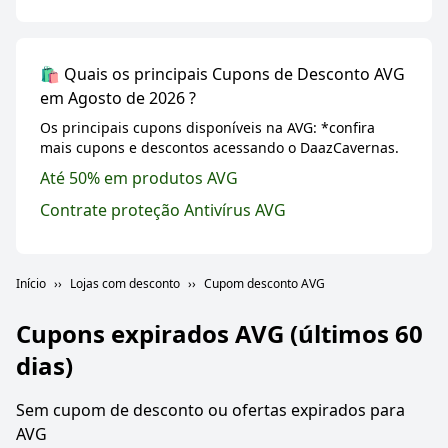
🛍️ Quais os principais Cupons de Desconto AVG
em Agosto de 2026 ?
Os principais cupons disponíveis na AVG: *confira
mais cupons e descontos acessando o DaazCavernas.
Até 50% em produtos AVG
Contrate proteção Antivírus AVG
Início
Lojas com desconto
Cupom desconto AVG
Cupons expirados
AVG
(últimos 60
dias)
Sem cupom de desconto ou ofertas expirados para
AVG