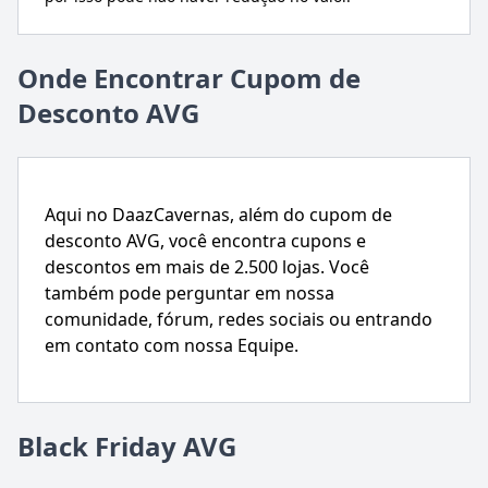
Onde Encontrar Cupom de
Desconto AVG
Aqui no DaazCavernas, além do cupom de
desconto AVG, você encontra cupons e
descontos em mais de 2.500 lojas. Você
também pode perguntar em nossa
comunidade, fórum, redes sociais ou entrando
em contato com nossa Equipe.
Black Friday AVG