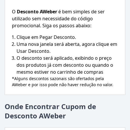
O
Desconto
AWeber
é bem simples de ser
utilizado sem necessidade do código
promocional. Siga os passos abaixo:
Clique em Pegar Desconto.
Uma nova janela será aberta, agora clique em
Usar Desconto.
O desconto será aplicado, exibindo o preço
dos produtos já com desconto ou quando o
mesmo estiver no carrinho de compras
*Alguns descontos sazonais são ofertados pela
AWeber
e por isso pode não haver redução no valor.
Onde Encontrar Cupom de
Desconto AWeber