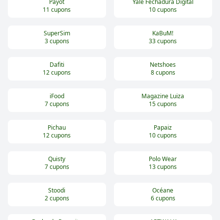
Payot
Yale Fechadura Digital
11
cupons
10
cupons
SuperSim
KaBuM!
3
cupons
33
cupons
Dafiti
Netshoes
12
cupons
8
cupons
iFood
Magazine Luiza
7
cupons
15
cupons
Pichau
Papaiz
12
cupons
10
cupons
Quisty
Polo Wear
7
cupons
13
cupons
Stoodi
Océane
2
cupons
6
cupons