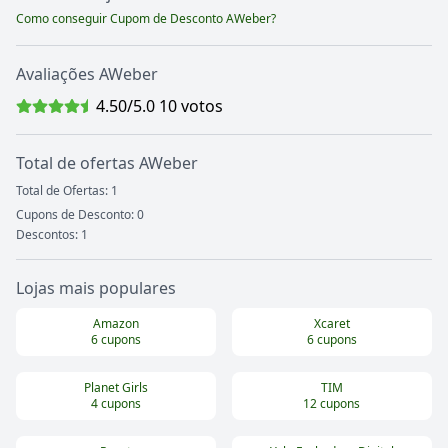
Como conseguir Cupom de Desconto
AWeber
?
Avaliações
AWeber
4.50
/5.0
10
votos
Total de ofertas
AWeber
Total de Ofertas:
1
Cupons de Desconto:
0
Descontos:
1
Lojas mais populares
Amazon
Xcaret
6
cupons
6
cupons
Planet Girls
TIM
4
cupons
12
cupons