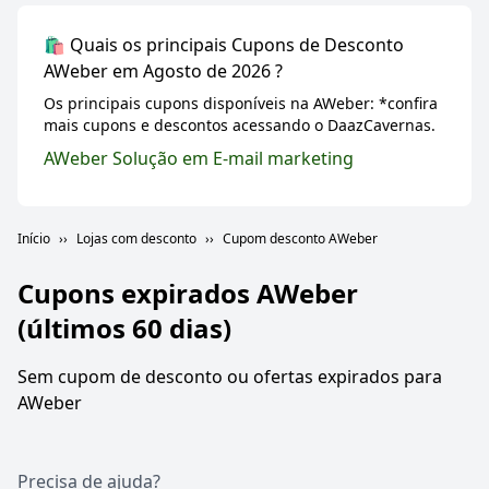
🛍️ Quais os principais Cupons de Desconto
AWeber em Agosto de 2026 ?
Os principais cupons disponíveis na AWeber: *confira
mais cupons e descontos acessando o DaazCavernas.
AWeber Solução em E-mail marketing
Início
Lojas com desconto
Cupom desconto AWeber
Cupons expirados
AWeber
(últimos 60 dias)
Sem cupom de desconto ou ofertas expirados para
AWeber
Precisa de ajuda?