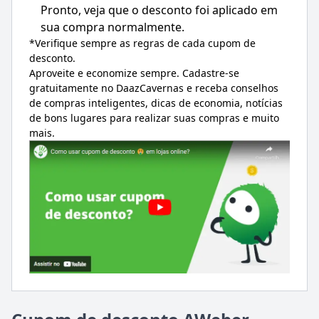
Pronto, veja que o desconto foi aplicado em
sua compra normalmente.
*Verifique sempre as regras de cada cupom de
desconto.
Aproveite e economize sempre. Cadastre-se
gratuitamente no DaazCavernas e receba conselhos
de compras inteligentes, dicas de economia, notícias
de bons lugares para realizar suas compras e muito
mais.