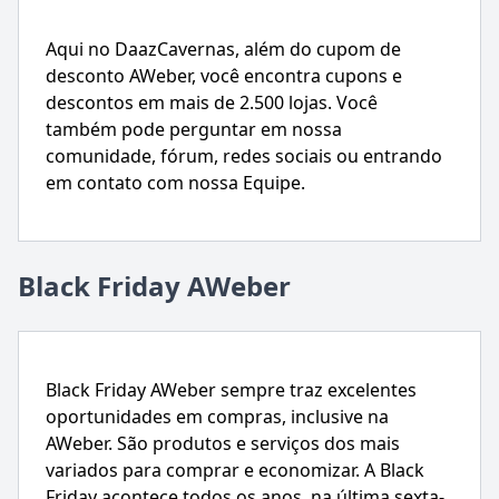
Aqui no DaazCavernas, além do cupom de
desconto AWeber, você encontra cupons e
descontos em mais de 2.500 lojas. Você
também pode perguntar em nossa
comunidade, fórum, redes sociais ou entrando
em contato com nossa Equipe.
Black Friday AWeber
Black Friday AWeber sempre traz excelentes
oportunidades em compras, inclusive na
AWeber. São produtos e serviços dos mais
variados para comprar e economizar. A Black
Friday acontece todos os anos, na última sexta-