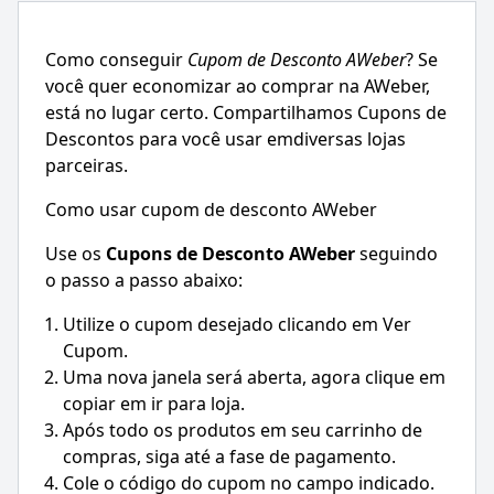
Como conseguir
Cupom de Desconto
AWeber
? Se
você quer economizar ao comprar na
AWeber
,
está no lugar certo. Compartilhamos Cupons de
Descontos para você usar emdiversas lojas
parceiras.
Como usar cupom de desconto AWeber
Use os
Cupons de Desconto
AWeber
seguindo
o passo a passo abaixo:
Utilize o cupom desejado clicando em Ver
Cupom.
Uma nova janela será aberta, agora clique em
copiar em ir para loja.
Após todo os produtos em seu carrinho de
compras, siga até a fase de pagamento.
Cole o código do cupom no campo indicado.