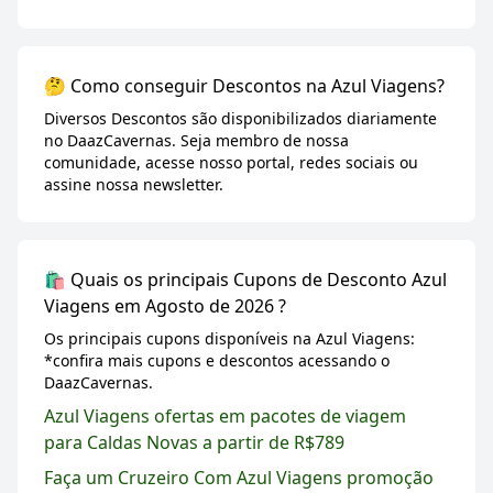
🤔 Como conseguir Descontos na Azul Viagens?
Diversos Descontos são disponibilizados diariamente
no DaazCavernas. Seja membro de nossa
comunidade, acesse nosso portal, redes sociais ou
assine nossa newsletter.
🛍️ Quais os principais Cupons de Desconto Azul
Viagens em Agosto de 2026 ?
Os principais cupons disponíveis na Azul Viagens:
*confira mais cupons e descontos acessando o
DaazCavernas.
Azul Viagens ofertas em pacotes de viagem
para Caldas Novas a partir de R$789
Faça um Cruzeiro Com Azul Viagens promoção