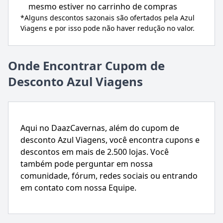
mesmo estiver no carrinho de compras
*Alguns descontos sazonais são ofertados pela
Azul
Viagens
e por isso pode não haver redução no valor.
Onde Encontrar Cupom de
Desconto Azul Viagens
Aqui no DaazCavernas, além do cupom de
desconto Azul Viagens, você encontra cupons e
descontos em mais de 2.500 lojas. Você
também pode perguntar em nossa
comunidade, fórum, redes sociais ou entrando
em contato com nossa Equipe.