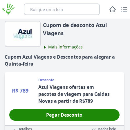
Cupom de desconto Azul
Viagens
Mais informações
Cupom
Azul Viagens
e Descontos para alegrar
a
Quinta-feira
Desconto
Azul Viagens ofertas em
R$ 789
pacotes de viagem para Caldas
Novas a partir de R$789
Pegar Desconto
Detalhes
77
usados hoje