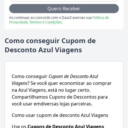
Quero Receber
Ao continuar, eu concordo com o DaazCavernas sua
Política de
Privacidade
,
Termos e Condições
.
Como conseguir Cupom de
Desconto Azul Viagens
Como conseguir
Cupom de Desconto
Azul
Viagens
? Se você quer economizar ao comprar
na
Azul Viagens
, está no lugar certo.
Compartilhamos Cupons de Descontos para
você usar emdiversas lojas parceiras.
Como usar cupom de desconto Azul Viagens
Use os
Cupons de Desconto
Azul Viagens