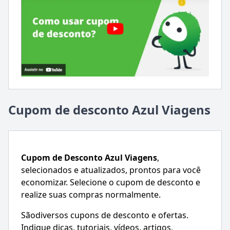
Cupom de desconto Azul Viagens
Cupom de Desconto
Azul Viagens
,
selecionados e atualizados, prontos para você
economizar. Selecione o cupom de desconto e
realize suas compras normalmente.
Sãodiversos cupons de desconto e ofertas.
Indique dicas, tutoriais, vídeos, artigos,