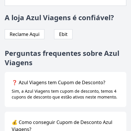
A loja Azul Viagens é confiável?
Reclame Aqui
Ebit
Perguntas frequentes sobre Azul
Viagens
❓ Azul Viagens tem Cupom de Desconto?
Sim, a Azul Viagens tem cupom de desconto, temos 4
cupons de desconto que estão ativos neste momento.
💰 Como conseguir Cupom de Desconto Azul
Viagens?