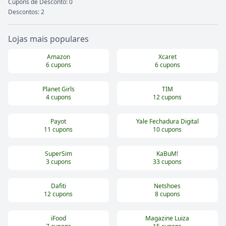
Cupons de Desconto:
0
Descontos:
2
Lojas mais populares
Amazon
Xcaret
6
cupons
6
cupons
Planet Girls
TIM
4
cupons
12
cupons
Payot
Yale Fechadura Digital
11
cupons
10
cupons
SuperSim
KaBuM!
3
cupons
33
cupons
Dafiti
Netshoes
12
cupons
8
cupons
iFood
Magazine Luiza