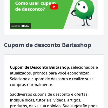
Cupom de desconto Baitashop
Cupom de Desconto
Baitashop
, selecionados e
atualizados, prontos para você economizar.
Selecione o cupom de desconto e realize suas
compras normalmente.
Sãodiversos cupons de desconto e ofertas.
Indique dicas, tutoriais, vídeos, artigos,
produtos, deixe sua opinião. Sua sugestão pode