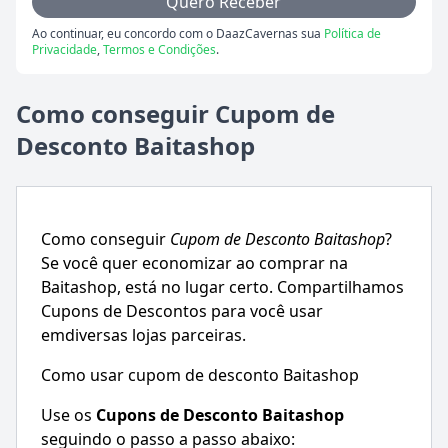
Quero Receber
Ao continuar, eu concordo com o DaazCavernas sua
Política de
Privacidade
,
Termos e Condições
.
Como conseguir Cupom de
Desconto Baitashop
Como conseguir
Cupom de Desconto
Baitashop
?
Se você quer economizar ao comprar na
Baitashop
, está no lugar certo. Compartilhamos
Cupons de Descontos para você usar
emdiversas lojas parceiras.
Como usar cupom de desconto Baitashop
Use os
Cupons de Desconto
Baitashop
seguindo o passo a passo abaixo: