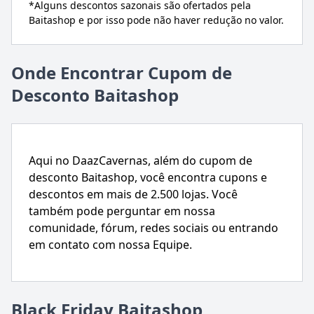
*Alguns descontos sazonais são ofertados pela
Baitashop
e por isso pode não haver redução no valor.
Onde Encontrar Cupom de
Desconto Baitashop
Aqui no DaazCavernas, além do cupom de
desconto Baitashop, você encontra cupons e
descontos em mais de 2.500 lojas. Você
também pode perguntar em nossa
comunidade, fórum, redes sociais ou entrando
em contato com nossa Equipe.
Black Friday Baitashop