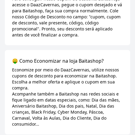
acesse o DaazCavernas, pegue o cupom desejado e vá
para Baitashop, faça sua compra normalmente. Cole
nosso Código de Desconto no campo: "cupom, cupom
de desconto, vale presente, código, código
promocional". Pronto, seu desconto será aplicado
antes de você finalizar a compra.
🤑 Como Economizar na loja Baitashop?
Economize por meio do DaazCavernas, utilize nossos
cupons de desconto para economizar na Baitashop.
Escolha a melhor oferta e aplique o cupom em sua
compra.
Acompanhe também a Baitashop nas redes sociais e
fique ligado em datas especiais, como: Dia das mães,
Aniversário Baitashop, Dia dos pais, Natal, Dia das
crianças, Black Friday, Cyber Monday, Páscoa,
Carnaval, Volta às Aulas, Dia do Cliente, Dia do
consumidor...