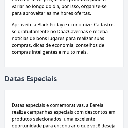
variar ao longo do dia, por isso, organize-se
para aproveitar as melhores ofertas.
Aproveite a Black Friday e economize. Cadastre-
se gratuitamente no DaazCavernas e receba
notícias de bons lugares para realizar suas
compras, dicas de economia, conselhos de
compras inteligentes e muito mais.
Datas Especiais
Datas especiais e comemorativas, a Barela
realiza campanhas especiais com descontos em
produtos selecionados, uma excelente
oportunidade para encontrar o que você deseja