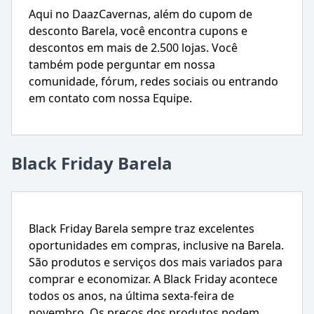
Aqui no DaazCavernas, além do cupom de
desconto Barela, você encontra cupons e
descontos em mais de 2.500 lojas. Você
também pode perguntar em nossa
comunidade, fórum, redes sociais ou entrando
em contato com nossa Equipe.
Black Friday Barela
Black Friday Barela sempre traz excelentes
oportunidades em compras, inclusive na Barela.
São produtos e serviços dos mais variados para
comprar e economizar. A Black Friday acontece
todos os anos, na última sexta-feira de
novembro. Os preços dos produtos podem