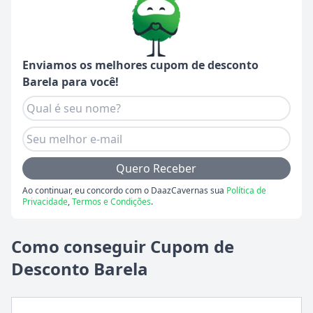
Enviamos os melhores cupom de desconto
Barela
para você!
Quero Receber
Ao continuar, eu concordo com o DaazCavernas sua
Política de
Privacidade
,
Termos e Condições
.
Como conseguir Cupom de
Desconto Barela