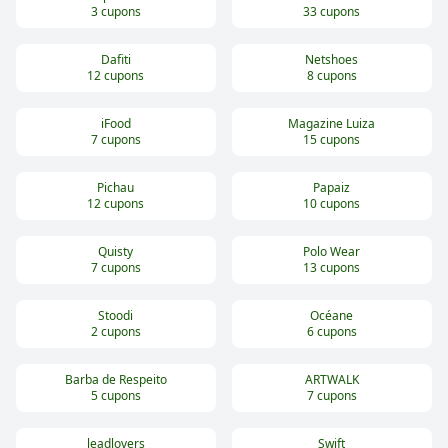
3
cupons
33
cupons
Dafiti
Netshoes
12
cupons
8
cupons
iFood
Magazine Luiza
7
cupons
15
cupons
Pichau
Papaiz
12
cupons
10
cupons
Quisty
Polo Wear
7
cupons
13
cupons
Stoodi
Océane
2
cupons
6
cupons
Barba de Respeito
ARTWALK
5
cupons
7
cupons
leadlovers
Swift