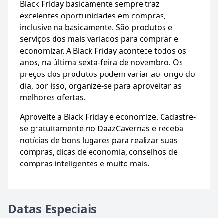
Black Friday basicamente sempre traz
excelentes oportunidades em compras,
inclusive na basicamente. São produtos e
serviços dos mais variados para comprar e
economizar. A Black Friday acontece todos os
anos, na última sexta-feira de novembro. Os
preços dos produtos podem variar ao longo do
dia, por isso, organize-se para aproveitar as
melhores ofertas.
Aproveite a Black Friday e economize. Cadastre-
se gratuitamente no DaazCavernas e receba
notícias de bons lugares para realizar suas
compras, dicas de economia, conselhos de
compras inteligentes e muito mais.
Datas Especiais