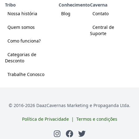
Tribo
Conhecimento
Caverna
Nossa história
Blog
Contato
Quem somos
Central de
Suporte
Como funciona?
Categorias de
Desconto
Trabalhe Conosco
© 2016-
2026
DaazCavernas Marketing e Propaganda Ltda.
Política de Privacidade
|
Termos e condições