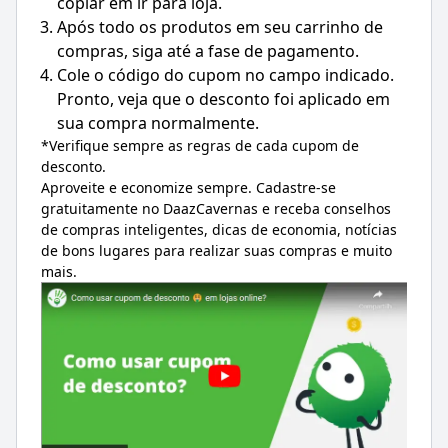
copiar em ir para loja.
Após todo os produtos em seu carrinho de
compras, siga até a fase de pagamento.
Cole o código do cupom no campo indicado.
Pronto, veja que o desconto foi aplicado em
sua compra normalmente.
*Verifique sempre as regras de cada cupom de
desconto.
Aproveite e economize sempre. Cadastre-se
gratuitamente no DaazCavernas e receba conselhos
de compras inteligentes, dicas de economia, notícias
de bons lugares para realizar suas compras e muito
mais.