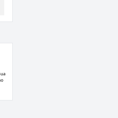
sua
mo