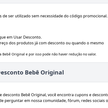
 de ser utilizado sem necessidade do código promocional.
ique em Usar Desconto.
 preço dos produtos já com desconto ou quando o mesmo
la
Bebê Original
e por isso pode não haver redução no valor.
esconto Bebê Original
 desconto Bebê Original, você encontra cupons e descont
de perguntar em nossa comunidade, fórum, redes sociais 