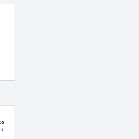
os
ou