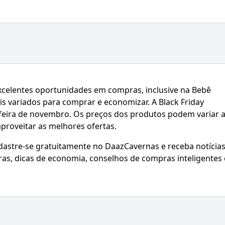
excelentes oportunidades em compras, inclusive na Bebê
is variados para comprar e economizar. A Black Friday
-feira de novembro. Os preços dos produtos podem variar 
aproveitar as melhores ofertas.
adastre-se gratuitamente no DaazCavernas e receba notícia
ras, dicas de economia, conselhos de compras inteligentes 