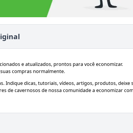
iginal
ecionados e atualizados, prontos para você economizar.
e suas compras normalmente.
 Indique dicas, tutoriais, vídeos, artigos, produtos, deixe 
hares de cavernosos de nossa comunidade a economizar co