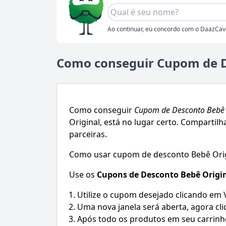
Ao continuar, eu concordo com o DaazCav
Como conseguir Cupom de D
Como conseguir
Cupom de Desconto
Bebê 
Original
, está no lugar certo. Comparti
parceiras.
Como usar cupom de desconto Bebê Ori
Use os
Cupons de Desconto
Bebê Origi
Utilize o cupom desejado clicando em
Uma nova janela será aberta, agora cli
Após todo os produtos em seu carrinh