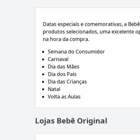
Datas especiais e comemorativas, a Beb
produtos selecionados, uma excelente o
na hora da compra.
Semana do Consumidor
Carnaval
Dia das Mães
Dia dos Pais
Dia das Crianças
Natal
Volta as Aulas
Lojas Bebê Original