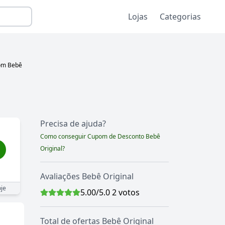
Lojas
Categorias
pom
Bebê
Precisa de ajuda?
Como conseguir Cupom de Desconto
Bebê
Original
?
Avaliações
Bebê Original
je
5.00
/5.0
2
votos
Total de ofertas
Bebê Original