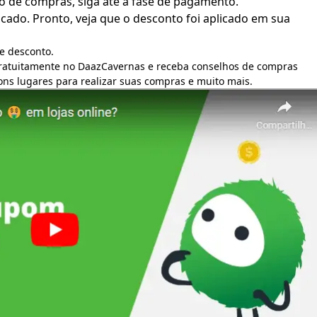
o de compras, siga até a fase de pagamento.
ado. Pronto, veja que o desconto foi aplicado em sua
e desconto.
gratuitamente no DaazCavernas e receba conselhos de compras
bons lugares para realizar suas compras e muito mais.