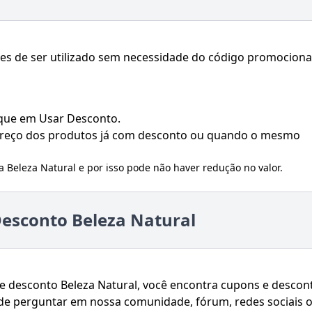
s de ser utilizado sem necessidade do código promocional
ique em Usar Desconto.
 preço dos produtos já com desconto ou quando o mesmo
la
Beleza Natural
e por isso pode não haver redução no valor.
esconto Beleza Natural
 desconto Beleza Natural, você encontra cupons e descon
de perguntar em nossa comunidade, fórum, redes sociais 