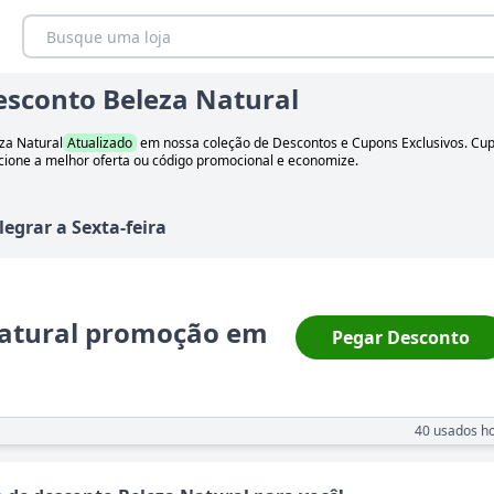
sconto Beleza Natural
za Natural
Atualizado
em nossa coleção de Descontos e Cupons Exclusivos. C
ecione a melhor oferta ou código promocional e economize.
legrar
a
Sexta-feira
Natural promoção em
Pegar Desconto
40
usados ho