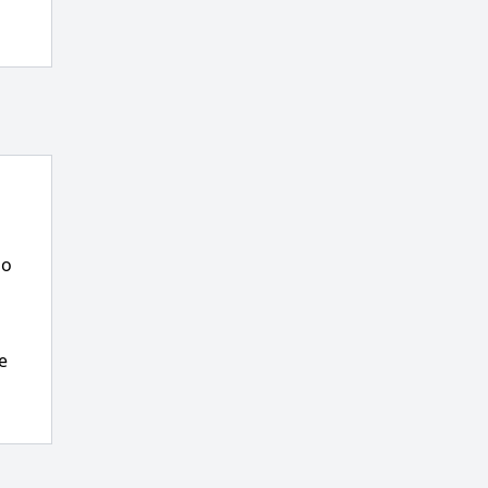
ao
s
e