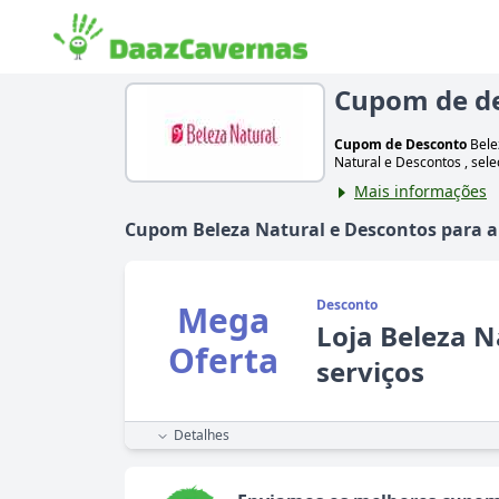
Cupom de de
Cupom de Desconto
Bele
Natural
e Descontos
, sel
Mais informações
Cupom
Beleza Natural
e Descontos para a
Desconto
Mega
Loja Beleza 
Oferta
serviços
Detalhes