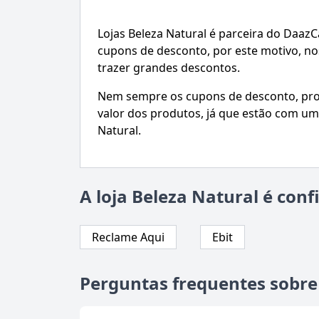
Lojas Beleza Natural é parceira do Daa
cupons de desconto, por este motivo, 
trazer grandes descontos.
Nem sempre os cupons de desconto, prom
valor dos produtos, já que estão com um
Natural.
A loja Beleza Natural é conf
Reclame Aqui
Ebit
Perguntas frequentes sobre