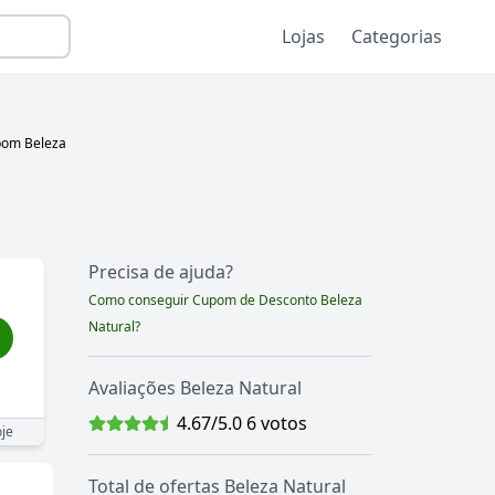
Lojas
Categorias
upom
Beleza
Precisa de ajuda?
Como conseguir Cupom de Desconto
Beleza
Natural
?
Avaliações
Beleza Natural
4.67
/5.0
6
votos
je
Total de ofertas
Beleza Natural