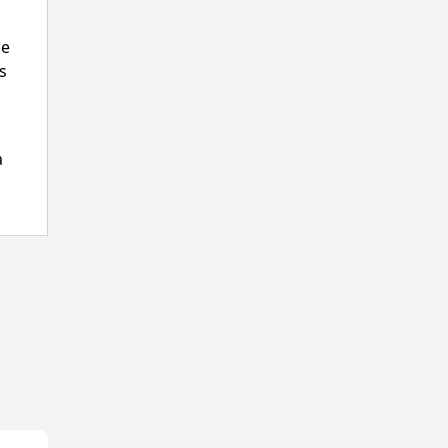
 e
s
a