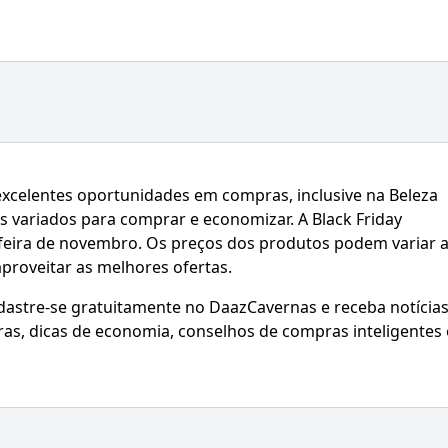
 excelentes oportunidades em compras, inclusive na Beleza
s variados para comprar e economizar. A Black Friday
-feira de novembro. Os preços dos produtos podem variar 
aproveitar as melhores ofertas.
adastre-se gratuitamente no DaazCavernas e receba notícia
ras, dicas de economia, conselhos de compras inteligentes 