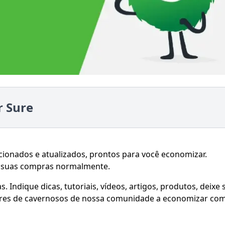
r Sure
ecionados e atualizados, prontos para você economizar.
e suas compras normalmente.
 Indique dicas, tutoriais, vídeos, artigos, produtos, deixe 
hares de cavernosos de nossa comunidade a economizar co