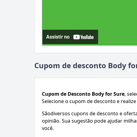
Cupom de desconto Body fo
Cupom de Desconto
Body for Sure
, sel
Selecione o cupom de desconto e realiz
Sãodiversos cupons de desconto e ofertas.
opinião. Sua sugestão pode ajudar mil
você.