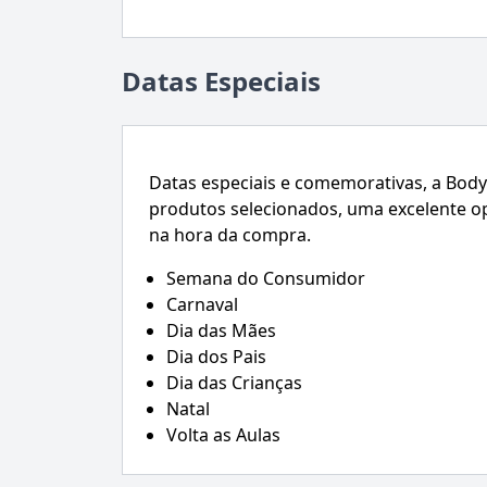
Datas Especiais
Datas especiais e comemorativas, a Bod
produtos selecionados, uma excelente o
na hora da compra.
Semana do Consumidor
Carnaval
Dia das Mães
Dia dos Pais
Dia das Crianças
Natal
Volta as Aulas