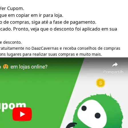
 Ver Cupom.
que em copiar em ir para loja.
o de compras, siga até a fase de pagamento.
ado. Pronto, veja que o desconto foi aplicado em sua
e desconto.
gratuitamente no DaazCavernas e receba conselhos de compras
bons lugares para realizar suas compras e muito mais.