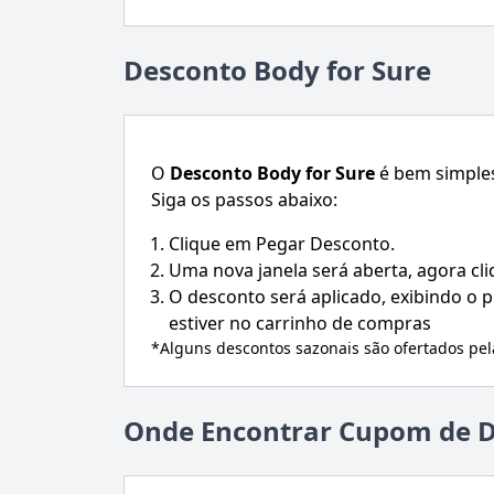
Desconto Body for Sure
O
Desconto
Body for Sure
é bem simples
Siga os passos abaixo:
Clique em Pegar Desconto.
Uma nova janela será aberta, agora cl
O desconto será aplicado, exibindo o
estiver no carrinho de compras
*Alguns descontos sazonais são ofertados pe
Onde Encontrar Cupom de D