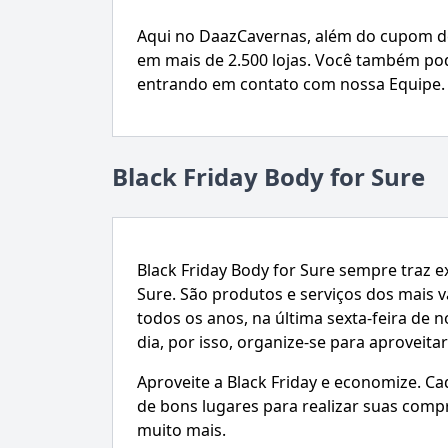
Aqui no DaazCavernas, além do cupom de
em mais de 2.500 lojas. Você também po
entrando em contato com nossa Equipe.
Black Friday Body for Sure
Black Friday Body for Sure sempre traz 
Sure. São produtos e serviços dos mais 
todos os anos, na última sexta-feira de
dia, por isso, organize-se para aproveita
Aproveite a Black Friday e economize. C
de bons lugares para realizar suas comp
muito mais.