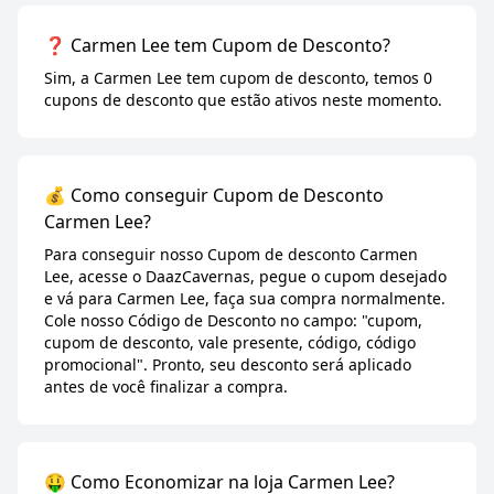
❓ Carmen Lee tem Cupom de Desconto?
Sim, a Carmen Lee tem cupom de desconto, temos 0
cupons de desconto que estão ativos neste momento.
💰 Como conseguir Cupom de Desconto
Carmen Lee?
Para conseguir nosso Cupom de desconto Carmen
Lee, acesse o DaazCavernas, pegue o cupom desejado
e vá para Carmen Lee, faça sua compra normalmente.
Cole nosso Código de Desconto no campo: "cupom,
cupom de desconto, vale presente, código, código
promocional". Pronto, seu desconto será aplicado
antes de você finalizar a compra.
🤑 Como Economizar na loja Carmen Lee?