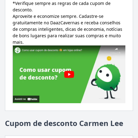
*Verifique sempre as regras de cada cupom de
desconto.
Aproveite e economize sempre. Cadastre-se
gratuitamente no DaazCavernas e receba conselhos
de compras inteligentes, dicas de economia, notícias
de bons lugares para realizar suas compras e muito
mais.
Cupom de desconto Carmen Lee