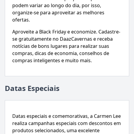
podem variar ao longo do dia, por isso,
organize-se para aproveitar as melhores
ofertas.
Aproveite a Black Friday e economize. Cadastre-
se gratuitamente no DaazCavernas e receba
notícias de bons lugares para realizar suas
compras, dicas de economia, conselhos de
compras inteligentes e muito mais.
Datas Especiais
Datas especiais e comemorativas, a Carmen Lee
realiza campanhas especiais com descontos em
produtos selecionados, uma excelente