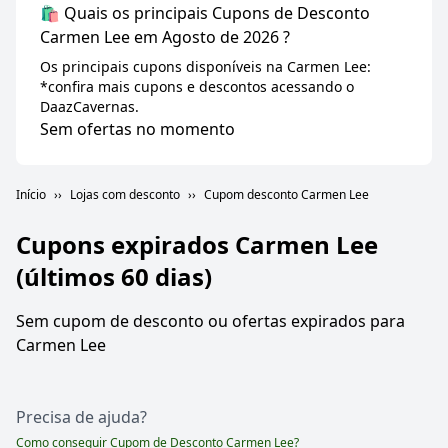
🛍️ Quais os principais Cupons de Desconto
Carmen Lee em Agosto de 2026 ?
Os principais cupons disponíveis na Carmen Lee:
*confira mais cupons e descontos acessando o
DaazCavernas.
Sem ofertas no momento
Início
Lojas com desconto
Cupom desconto Carmen Lee
Cupons expirados
Carmen Lee
(últimos 60 dias)
Sem cupom de desconto ou ofertas expirados para
Carmen Lee
Precisa de ajuda?
Como conseguir Cupom de Desconto
Carmen Lee
?