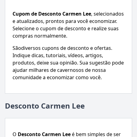
Cupom de Desconto
Carmen Lee
, selecionados
e atualizados, prontos para você economizar.
Selecione o cupom de desconto e realize suas
compras normalmente.
Sãodiversos cupons de desconto e ofertas.
Indique dicas, tutoriais, vídeos, artigos,
produtos, deixe sua opinião. Sua sugestão pode
ajudar milhares de cavernosos de nossa
comunidade a economizar como você.
Desconto Carmen Lee
O
Desconto
Carmen Lee
é bem simples de ser