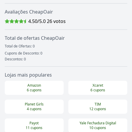
Avaliações
CheapOair
4.50
/5.0
26
votos
Total de ofertas
CheapOair
Total de Ofertas:
0
Cupons de Desconto:
0
Descontos:
0
Lojas mais populares
Amazon
Xcaret
6
cupons
6
cupons
Planet Girls
TIM
4
cupons
12
cupons
Payot
Yale Fechadura Digital
11
cupons
10
cupons