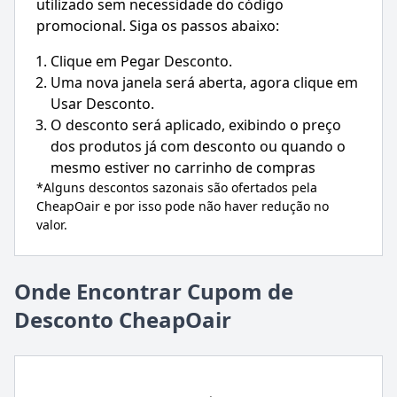
utilizado sem necessidade do código
promocional. Siga os passos abaixo:
Clique em Pegar Desconto.
Uma nova janela será aberta, agora clique em
Usar Desconto.
O desconto será aplicado, exibindo o preço
dos produtos já com desconto ou quando o
mesmo estiver no carrinho de compras
*Alguns descontos sazonais são ofertados pela
CheapOair
e por isso pode não haver redução no
valor.
Onde Encontrar Cupom de
Desconto CheapOair