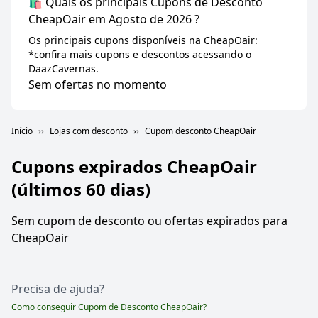
🛍️ Quais os principais Cupons de Desconto
CheapOair em Agosto de 2026 ?
Os principais cupons disponíveis na CheapOair:
*confira mais cupons e descontos acessando o
DaazCavernas.
Sem ofertas no momento
Início
Lojas com desconto
Cupom desconto CheapOair
Cupons expirados
CheapOair
(últimos 60 dias)
Sem cupom de desconto ou ofertas expirados para
CheapOair
Precisa de ajuda?
Como conseguir Cupom de Desconto
CheapOair
?