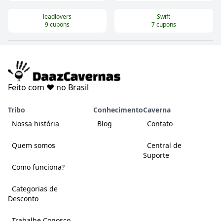
leadlovers
Swift
9
cupons
7
cupons
Feito com ❤️ no Brasil
Tribo
Conhecimento
Caverna
Nossa história
Blog
Contato
Quem somos
Central de
Suporte
Como funciona?
Categorias de
Desconto
Trabalhe Conosco