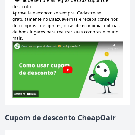
*Verifique sempre as regras de cada cupom de
desconto.
Aproveite e economize sempre. Cadastre-se
gratuitamente no DaazCavernas e receba conselhos
de compras inteligentes, dicas de economia, notícias
de bons lugares para realizar suas compras e muito
mais.
Cupom de desconto CheapOair