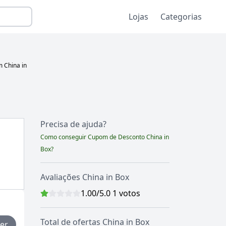
Lojas
Categorias
om
China in
Precisa de ajuda?
Como conseguir Cupom de Desconto
China in
Box
?
Avaliações
China in Box
1.00
/5.0
1
votos
Total de ofertas
China in Box
er