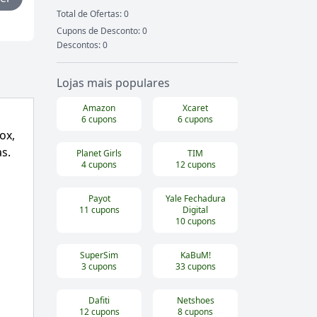
Total de Ofertas:
0
Cupons de Desconto:
0
Descontos:
0
Lojas mais populares
Amazon
Xcaret
6
cupons
6
cupons
Box
,
s.
Planet Girls
TIM
4
cupons
12
cupons
Payot
Yale Fechadura
11
cupons
Digital
10
cupons
SuperSim
KaBuM!
3
cupons
33
cupons
Dafiti
Netshoes
12
cupons
8
cupons