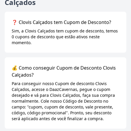
Calçados
❓ Clovis Calçados tem Cupom de Desconto?
Sim, a Clovis Calçados tem cupom de desconto, temos
0 cupons de desconto que estão ativos neste
momento.
💰 Como conseguir Cupom de Desconto Clovis
Calçados?
Para conseguir nosso Cupom de desconto Clovis
Calçados, acesse o DaazCavernas, pegue o cupom
desejado e vá para Clovis Calçados, faça sua compra
normalmente. Cole nosso Código de Desconto no
campo: "cupom, cupom de desconto, vale presente,
código, código promocional". Pronto, seu desconto
será aplicado antes de você finalizar a compra.