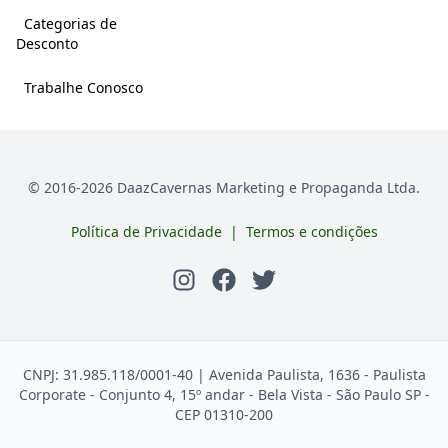
Categorias de
Desconto
Trabalhe Conosco
© 2016-
2026
DaazCavernas Marketing e Propaganda Ltda.
Política de Privacidade
|
Termos e condições
CNPJ: 31.985.118/0001-40 | Avenida Paulista, 1636 - Paulista
Corporate - Conjunto 4, 15º andar - Bela Vista - São Paulo SP -
CEP 01310-200