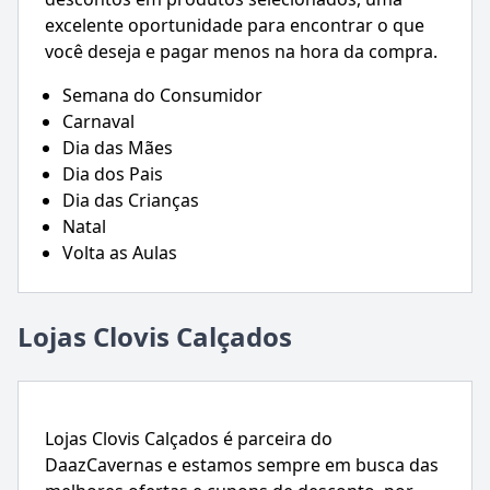
excelente oportunidade para encontrar o que
você deseja e pagar menos na hora da compra.
Semana do Consumidor
Carnaval
Dia das Mães
Dia dos Pais
Dia das Crianças
Natal
Volta as Aulas
Lojas Clovis Calçados
Lojas Clovis Calçados é parceira do
DaazCavernas e estamos sempre em busca das