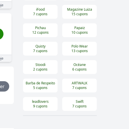
je
iFood
Magazine Luiza
7
cupons
15
cupons
Pichau
Papaiz
12
cupons
10
cupons
Quisty
Polo Wear
7
cupons
13
cupons
je
Stoodi
Océane
2
cupons
6
cupons
Barba de Respeito
ARTWALK
er
5
cupons
7
cupons
leadlovers
Swift
9
cupons
7
cupons