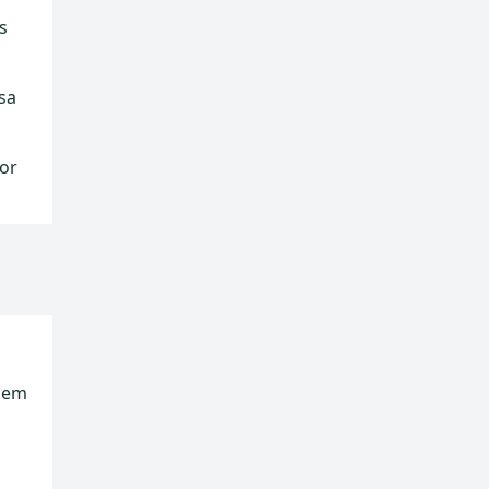
s
sa
or
 nem