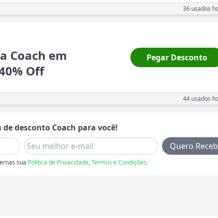
36
usados ho
ja Coach em
Pegar Desconto
 40% Off
44
usados ho
 de desconto
Coach
para você!
Quero Receb
ernas sua
Política de Privacidade
,
Termos e Condições
.