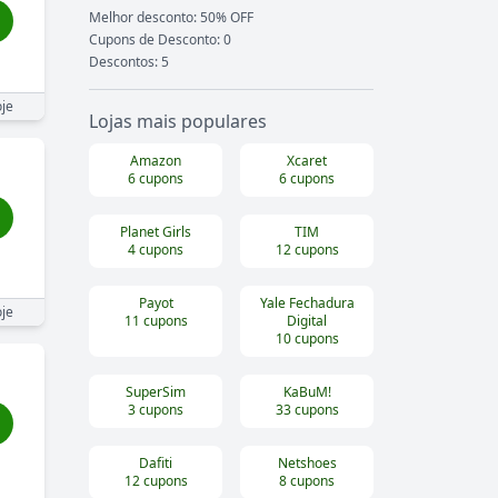
Melhor desconto: 50% OFF
Cupons de Desconto:
0
Descontos:
5
je
Lojas mais populares
Amazon
Xcaret
6
cupons
6
cupons
Planet Girls
TIM
4
cupons
12
cupons
Payot
Yale Fechadura
je
11
cupons
Digital
10
cupons
SuperSim
KaBuM!
3
cupons
33
cupons
Dafiti
Netshoes
12
cupons
8
cupons