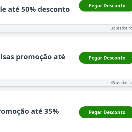
Pegar Desconto
le até 50% desconto
32
usados ho
olsas promoção até
Pegar Desconto
o
43
usados ho
romoção até 35%
Pegar Desconto