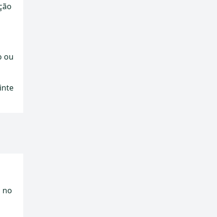
eção
o ou
inte
m no