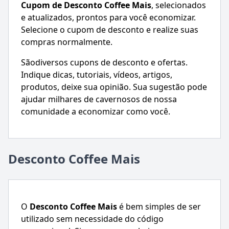
Cupom de Desconto
Coffee Mais
, selecionados
e atualizados, prontos para você economizar.
Selecione o cupom de desconto e realize suas
compras normalmente.
Sãodiversos cupons de desconto e ofertas.
Indique dicas, tutoriais, vídeos, artigos,
produtos, deixe sua opinião. Sua sugestão pode
ajudar milhares de cavernosos de nossa
comunidade a economizar como você.
Desconto Coffee Mais
O
Desconto
Coffee Mais
é bem simples de ser
utilizado sem necessidade do código