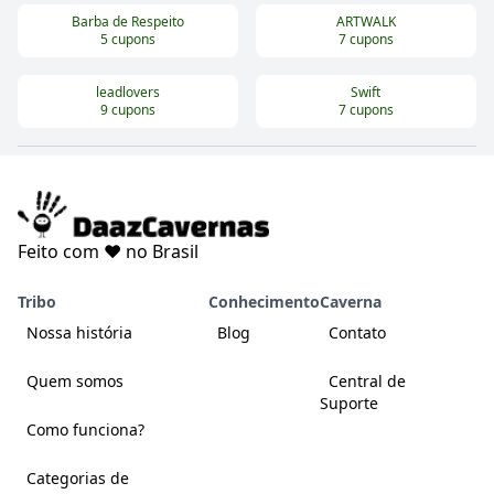
Barba de Respeito
ARTWALK
5
cupons
7
cupons
leadlovers
Swift
9
cupons
7
cupons
Feito com ❤️ no Brasil
Tribo
Conhecimento
Caverna
Nossa história
Blog
Contato
Quem somos
Central de
Suporte
Como funciona?
Categorias de