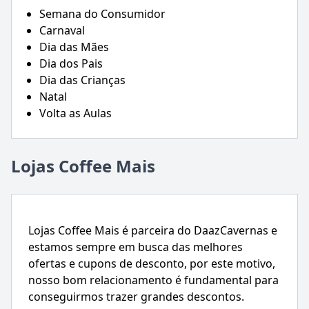
Semana do Consumidor
Carnaval
Dia das Mães
Dia dos Pais
Dia das Crianças
Natal
Volta as Aulas
Lojas Coffee Mais
Lojas Coffee Mais é parceira do DaazCavernas e
estamos sempre em busca das melhores
ofertas e cupons de desconto, por este motivo,
nosso bom relacionamento é fundamental para
conseguirmos trazer grandes descontos.