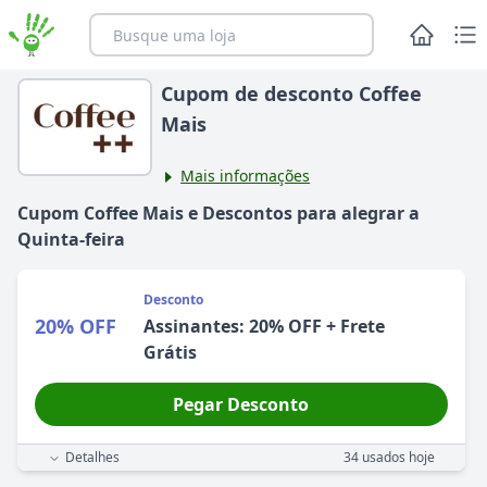
Cupom de desconto Coffee
Mais
Mais informações
Cupom
Coffee Mais
e Descontos para alegrar
a
Quinta-feira
Desconto
20% OFF
Assinantes: 20% OFF + Frete
Grátis
Pegar Desconto
Detalhes
34
usados hoje