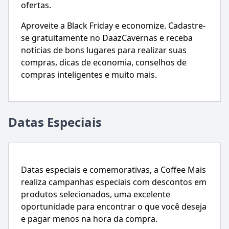
ofertas.
Aproveite a Black Friday e economize. Cadastre-
se gratuitamente no DaazCavernas e receba
notícias de bons lugares para realizar suas
compras, dicas de economia, conselhos de
compras inteligentes e muito mais.
Datas Especiais
Datas especiais e comemorativas, a Coffee Mais
realiza campanhas especiais com descontos em
produtos selecionados, uma excelente
oportunidade para encontrar o que você deseja
e pagar menos na hora da compra.