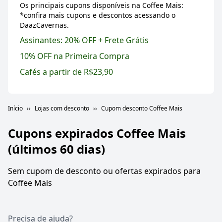
Os principais cupons disponíveis na Coffee Mais:
*confira mais cupons e descontos acessando o
DaazCavernas.
Assinantes: 20% OFF + Frete Grátis
10% OFF na Primeira Compra
Cafés a partir de R$23,90
Início
Lojas com desconto
Cupom desconto Coffee Mais
Cupons expirados
Coffee Mais
(últimos 60 dias)
Sem cupom de desconto ou ofertas expirados para
Coffee Mais
Precisa de ajuda?