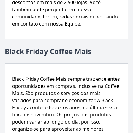
descontos em mais de 2.500 lojas. Você
também pode perguntar em nossa
comunidade, fórum, redes sociais ou entrando
em contato com nossa Equipe.
Black Friday Coffee Mais
Black Friday Coffee Mais sempre traz excelentes
oportunidades em compras, inclusive na Coffee
Mais. São produtos e serviços dos mais
variados para comprar e economizar. A Black
Friday acontece todos os anos, na última sexta-
feira de novembro. Os preços dos produtos
podem variar ao longo do dia, por isso,
organize-se para aproveitar as melhores