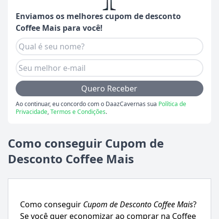
Enviamos os melhores cupom de desconto
Coffee Mais
para você!
Quero Receber
Ao continuar, eu concordo com o DaazCavernas sua
Política de
Privacidade
,
Termos e Condições
.
Como conseguir Cupom de
Desconto Coffee Mais
Como conseguir
Cupom de Desconto
Coffee Mais
?
Se você quer economizar ao comprar na
Coffee