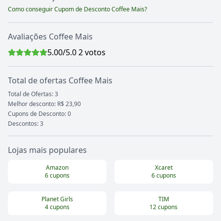
Como conseguir Cupom de Desconto
Coffee Mais
?
Avaliações
Coffee Mais
5.00
/5.0
2
votos
Total de ofertas
Coffee Mais
Total de Ofertas:
3
Melhor desconto: R$ 23,90
Cupons de Desconto:
0
Descontos:
3
Lojas mais populares
Amazon
Xcaret
6
cupons
6
cupons
Planet Girls
TIM
4
cupons
12
cupons