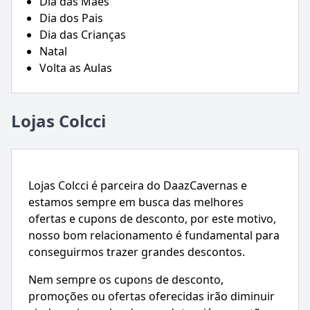
Dia das Mães
Dia dos Pais
Dia das Crianças
Natal
Volta as Aulas
Lojas Colcci
Lojas Colcci é parceira do DaazCavernas e
estamos sempre em busca das melhores
ofertas e cupons de desconto, por este motivo,
nosso bom relacionamento é fundamental para
conseguirmos trazer grandes descontos.
Nem sempre os cupons de desconto,
promoções ou ofertas oferecidas irão diminuir