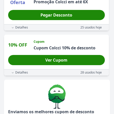
Promoção Colcci em até 6X
Oferta
Pegar Desconto
Detalhes
25
usados hoje
Cupom
10% OFF
Cupom Colcci 10% de desconto
Ver Cupom
Detalhes
28
usados hoje
Enviamos os melhores cupom de desconto