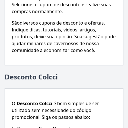
Selecione o cupom de desconto e realize suas
compras normalmente.
Sãodiversos cupons de desconto e ofertas.
Indique dicas, tutoriais, vídeos, artigos,
produtos, deixe sua opinião. Sua sugestão pode
ajudar milhares de cavernosos de nossa
comunidade a economizar como você.
Desconto Colcci
O
Desconto
Colcci
é bem simples de ser
utilizado sem necessidade do código
promocional. Siga os passos abaixo: