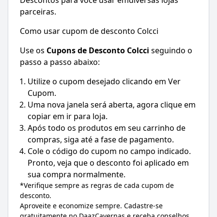
parceiras.
Como usar cupom de desconto Colcci
Use os
Cupons de Desconto
Colcci
seguindo o
passo a passo abaixo:
Utilize o cupom desejado clicando em Ver
Cupom.
Uma nova janela será aberta, agora clique em
copiar em ir para loja.
Após todo os produtos em seu carrinho de
compras, siga até a fase de pagamento.
Cole o código do cupom no campo indicado.
Pronto, veja que o desconto foi aplicado em
sua compra normalmente.
*Verifique sempre as regras de cada cupom de
desconto.
Aproveite e economize sempre. Cadastre-se
gratuitamente no DaazCavernas e receba conselhos