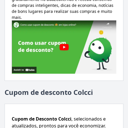
de compras inteligentes, dicas de economia, notícias
de bons lugares para realizar suas compras e muito
mais.
Cupom de desconto Colcci
Cupom de Desconto
Colcci
, selecionados e
atualizados, prontos para você economizar.