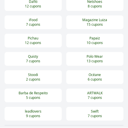
Dafiti
Netshoes
12
cupons
8
cupons
iFood
Magazine Luiza
7
cupons
15
cupons
Pichau
Papaiz
12
cupons
10
cupons
Quisty
Polo Wear
7
cupons
13
cupons
Stoodi
Océane
2
cupons
6
cupons
Barba de Respeito
ARTWALK
5
cupons
7
cupons
leadlovers
Swift
9
cupons
7
cupons