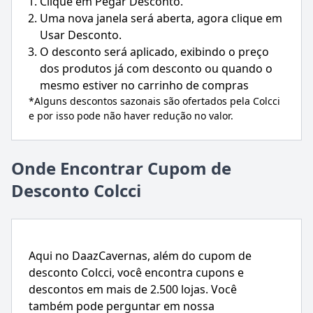
Clique em Pegar Desconto.
Uma nova janela será aberta, agora clique em
Usar Desconto.
O desconto será aplicado, exibindo o preço
dos produtos já com desconto ou quando o
mesmo estiver no carrinho de compras
*Alguns descontos sazonais são ofertados pela
Colcci
e por isso pode não haver redução no valor.
Onde Encontrar Cupom de
Desconto Colcci
Aqui no DaazCavernas, além do cupom de
desconto Colcci, você encontra cupons e
descontos em mais de 2.500 lojas. Você
também pode perguntar em nossa