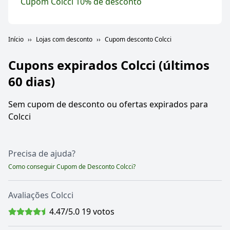
Cupom Colcci 10% de desconto
Início
Lojas com desconto
Cupom desconto Colcci
Cupons expirados
Colcci
(últimos
60 dias)
Sem cupom de desconto ou ofertas expirados para
Colcci
Precisa de ajuda?
Como conseguir Cupom de Desconto
Colcci
?
Avaliações
Colcci
4.47
/5.0
19
votos