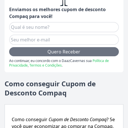
Enviamos os melhores cupom de desconto
Compaq
para você!
Quero Receber
Ao continuar, eu concordo com o DaazCavernas sua
Política de
Privacidade
,
Termos e Condições
.
Como conseguir Cupom de
Desconto Compaq
Como conseguir
Cupom de Desconto
Compaq
? Se
você quer economizar ao comprar na
Compaq
,