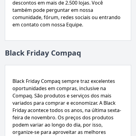
descontos em mais de 2.500 lojas. Você
também pode perguntar em nossa
comunidade, fórum, redes sociais ou entrando
em contato com nossa Equipe.
Black Friday Compaq
Black Friday Compaq sempre traz excelentes
oportunidades em compras, inclusive na
Compaq. São produtos e serviços dos mais
variados para comprar e economizar. A Black
Friday acontece todos os anos, na última sexta-
feira de novembro. Os preços dos produtos
podem variar ao longo do dia, por isso,
organize-se para aproveitar as melhores