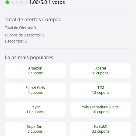
1.00
/5.0
1
votos
Total de ofertas
Compaq
Total de Ofertas:
0
Cupons de Desconto:
0
Descontos:
0
Lojas mais populares
Amazon
Xcaret
6
cupons
6
cupons
Planet Girls
TIM
4
cupons
12
cupons
Payot
Yale Fechadura Digital
11
cupons
10
cupons
SuperSim
KaBuM!
3
cupons
33
cupons