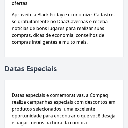
ofertas.
Aproveite a Black Friday e economize. Cadastre-
se gratuitamente no DaazCavernas e receba
notícias de bons lugares para realizar suas
compras, dicas de economia, conselhos de
compras inteligentes e muito mais.
Datas Especiais
Datas especiais e comemorativas, a Compaq
realiza campanhas especiais com descontos em
produtos selecionados, uma excelente
oportunidade para encontrar o que você deseja
e pagar menos na hora da compra.