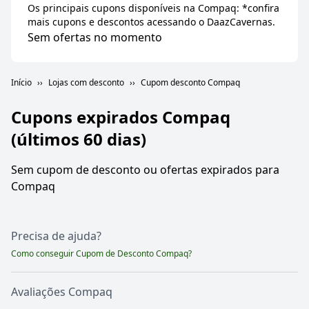
Os principais cupons disponíveis na Compaq: *confira
mais cupons e descontos acessando o DaazCavernas.
Sem ofertas no momento
Início
Lojas com desconto
Cupom desconto Compaq
Cupons expirados
Compaq
(últimos 60 dias)
Sem cupom de desconto ou ofertas expirados para
Compaq
Precisa de ajuda?
Como conseguir Cupom de Desconto
Compaq
?
Avaliações
Compaq