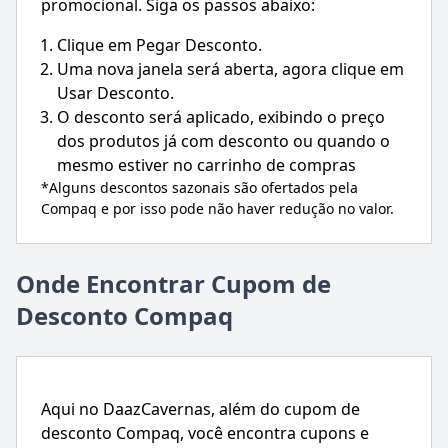
promocional. Siga os passos abaixo:
Clique em Pegar Desconto.
Uma nova janela será aberta, agora clique em
Usar Desconto.
O desconto será aplicado, exibindo o preço
dos produtos já com desconto ou quando o
mesmo estiver no carrinho de compras
*Alguns descontos sazonais são ofertados pela
Compaq
e por isso pode não haver redução no valor.
Onde Encontrar Cupom de
Desconto Compaq
Aqui no DaazCavernas, além do cupom de
desconto Compaq, você encontra cupons e