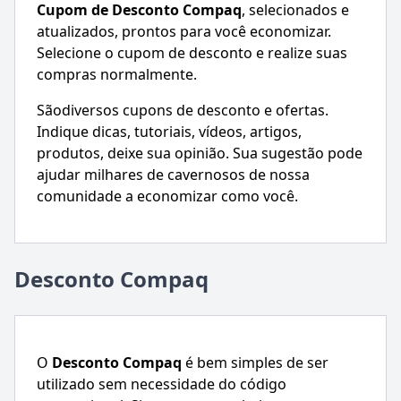
Cupom de Desconto
Compaq
, selecionados e
atualizados, prontos para você economizar.
Selecione o cupom de desconto e realize suas
compras normalmente.
Sãodiversos cupons de desconto e ofertas.
Indique dicas, tutoriais, vídeos, artigos,
produtos, deixe sua opinião. Sua sugestão pode
ajudar milhares de cavernosos de nossa
comunidade a economizar como você.
Desconto Compaq
O
Desconto
Compaq
é bem simples de ser
utilizado sem necessidade do código