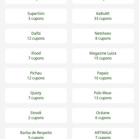
SuperSim
KaBuM!
3
cupons
33
cupons
Dafiti
Netshoes
12
cupons
8
cupons
iFood
Magazine Luiza
7
cupons
15
cupons
Pichau
Papaiz
12
cupons
10
cupons
Quisty
Polo Wear
7
cupons
13
cupons
Stoodi
Océane
2
cupons
6
cupons
Barba de Respeito
ARTWALK
5
cupons
7
cupons