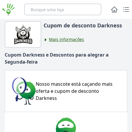
Cupom de desconto Darkness
Mais informações
Cupom
Darkness
e Descontos para alegrar
a
Segunda-feira
Nosso mascote está caçando mais
oferta e cupom de desconto
Darkness