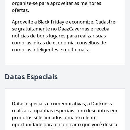
organize-se para aproveitar as melhores
ofertas.
Aproveite a Black Friday e economize. Cadastre-
se gratuitamente no DaazCavernas e receba
notícias de bons lugares para realizar suas
compras, dicas de economia, conselhos de
compras inteligentes e muito mais.
Datas Especiais
Datas especiais e comemorativas, a Darkness
realiza campanhas especiais com descontos em
produtos selecionados, uma excelente
oportunidade para encontrar o que você deseja