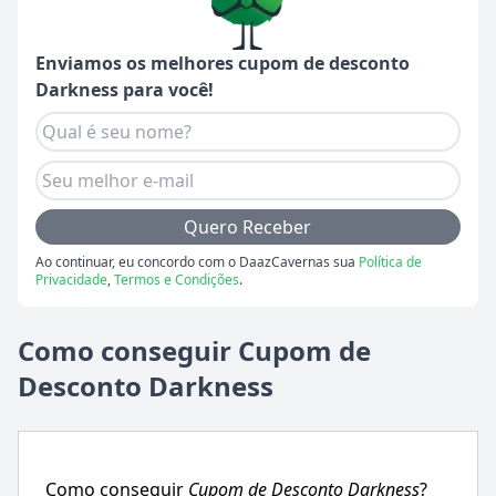
Enviamos os melhores cupom de desconto
Darkness
para você!
Quero Receber
Ao continuar, eu concordo com o DaazCavernas sua
Política de
Privacidade
,
Termos e Condições
.
Como conseguir Cupom de
Desconto Darkness
Como conseguir
Cupom de Desconto
Darkness
?