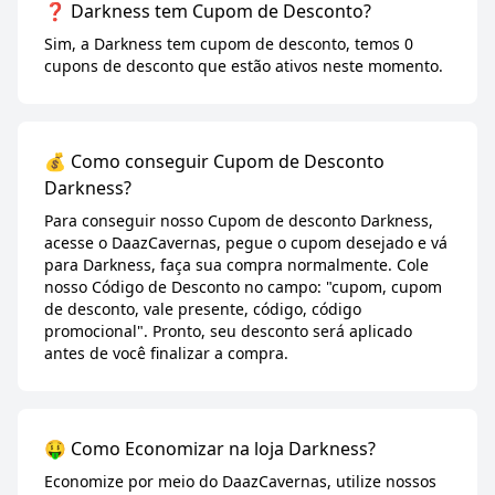
❓ Darkness tem Cupom de Desconto?
Sim, a Darkness tem cupom de desconto, temos 0
cupons de desconto que estão ativos neste momento.
💰 Como conseguir Cupom de Desconto
Darkness?
Para conseguir nosso Cupom de desconto Darkness,
acesse o DaazCavernas, pegue o cupom desejado e vá
para Darkness, faça sua compra normalmente. Cole
nosso Código de Desconto no campo: "cupom, cupom
de desconto, vale presente, código, código
promocional". Pronto, seu desconto será aplicado
antes de você finalizar a compra.
🤑 Como Economizar na loja Darkness?
Economize por meio do DaazCavernas, utilize nossos