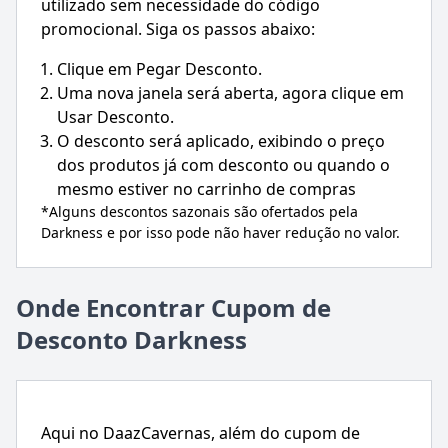
utilizado sem necessidade do código
promocional. Siga os passos abaixo:
Clique em Pegar Desconto.
Uma nova janela será aberta, agora clique em
Usar Desconto.
O desconto será aplicado, exibindo o preço
dos produtos já com desconto ou quando o
mesmo estiver no carrinho de compras
*Alguns descontos sazonais são ofertados pela
Darkness
e por isso pode não haver redução no valor.
Onde Encontrar Cupom de
Desconto Darkness
Aqui no DaazCavernas, além do cupom de