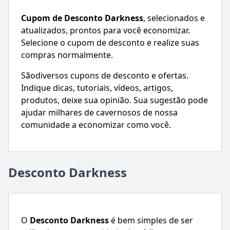
Cupom de Desconto
Darkness
, selecionados e
atualizados, prontos para você economizar.
Selecione o cupom de desconto e realize suas
compras normalmente.
Sãodiversos cupons de desconto e ofertas.
Indique dicas, tutoriais, vídeos, artigos,
produtos, deixe sua opinião. Sua sugestão pode
ajudar milhares de cavernosos de nossa
comunidade a economizar como você.
Desconto Darkness
O
Desconto
Darkness
é bem simples de ser