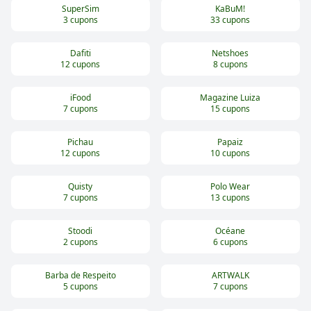
SuperSim
KaBuM!
3
cupons
33
cupons
Dafiti
Netshoes
12
cupons
8
cupons
iFood
Magazine Luiza
7
cupons
15
cupons
Pichau
Papaiz
12
cupons
10
cupons
Quisty
Polo Wear
7
cupons
13
cupons
Stoodi
Océane
2
cupons
6
cupons
Barba de Respeito
ARTWALK
5
cupons
7
cupons