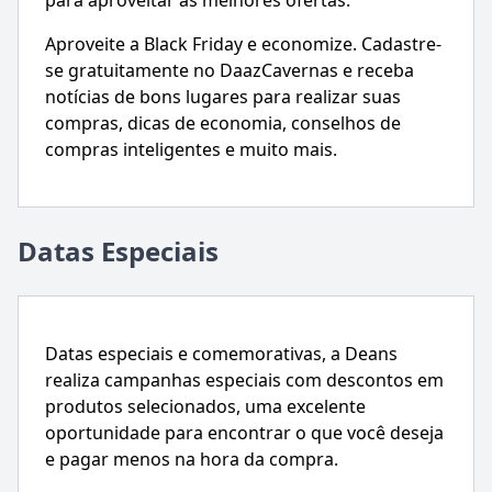
para aproveitar as melhores ofertas.
Aproveite a Black Friday e economize. Cadastre-
se gratuitamente no DaazCavernas e receba
notícias de bons lugares para realizar suas
compras, dicas de economia, conselhos de
compras inteligentes e muito mais.
Datas Especiais
Datas especiais e comemorativas, a Deans
realiza campanhas especiais com descontos em
produtos selecionados, uma excelente
oportunidade para encontrar o que você deseja
e pagar menos na hora da compra.