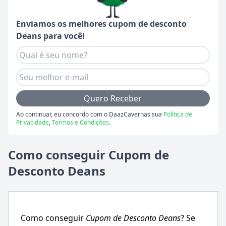
Enviamos os melhores cupom de desconto
Deans
para você!
Quero Receber
Ao continuar, eu concordo com o DaazCavernas sua
Política de
Privacidade
,
Termos e Condições
.
Como conseguir Cupom de
Desconto Deans
Como conseguir
Cupom de Desconto
Deans
? Se