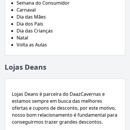
Semana do Consumidor
Carnaval
Dia das Mães
Dia dos Pais
Dia das Crianças
Natal
Volta as Aulas
Lojas Deans
Lojas Deans é parceira do DaazCavernas e
estamos sempre em busca das melhores
ofertas e cupons de desconto, por este motivo,
nosso bom relacionamento é fundamental para
conseguirmos trazer grandes descontos.