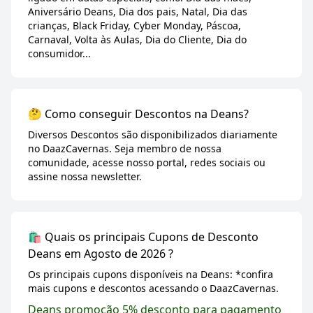
Aniversário Deans, Dia dos pais, Natal, Dia das
crianças, Black Friday, Cyber Monday, Páscoa,
Carnaval, Volta às Aulas, Dia do Cliente, Dia do
consumidor...
🤔 Como conseguir Descontos na Deans?
Diversos Descontos são disponibilizados diariamente
no DaazCavernas. Seja membro de nossa
comunidade, acesse nosso portal, redes sociais ou
assine nossa newsletter.
🛍️ Quais os principais Cupons de Desconto
Deans em Agosto de 2026 ?
Os principais cupons disponíveis na Deans: *confira
mais cupons e descontos acessando o DaazCavernas.
Deans promoção 5% desconto para pagamento