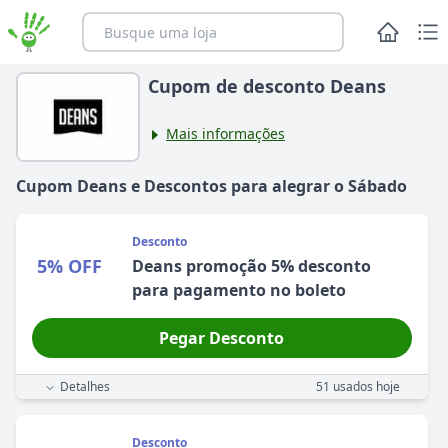
Cupom de desconto Deans
Mais informações
Cupom
Deans
e Descontos para alegrar
o
Sábado
Desconto
5% OFF
Deans promoção 5% desconto
para pagamento no boleto
Pegar Desconto
Detalhes
51
usados hoje
Desconto