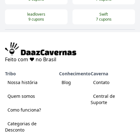
leadlovers
Swift
9
cupons
7
cupons
Feito com ❤️ no Brasil
Tribo
Conhecimento
Caverna
Nossa história
Blog
Contato
Quem somos
Central de
Suporte
Como funciona?
Categorias de
Desconto