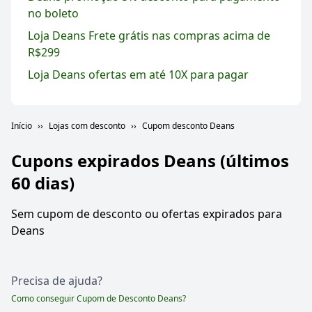
no boleto
Loja Deans Frete grátis nas compras acima de
R$299
Loja Deans ofertas em até 10X para pagar
Início
Lojas com desconto
Cupom desconto Deans
Cupons expirados
Deans
(últimos
60 dias)
Sem cupom de desconto ou ofertas expirados para
Deans
Precisa de ajuda?
Como conseguir Cupom de Desconto
Deans
?