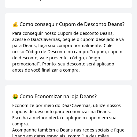
💰 Como conseguir Cupom de Desconto Deans?
Para conseguir nosso Cupom de desconto Deans,
acesse o DaazCavernas, pegue o cupom desejado e vá
para Deans, faça sua compra normalmente. Cole
nosso Código de Desconto no campo: "cupom, cupom
de desconto, vale presente, código, código
promocional". Pronto, seu desconto será aplicado
antes de você finalizar a compra.
🤑 Como Economizar na loja Deans?
Economize por meio do DaazCavernas, utilize nossos
cupons de desconto para economizar na Deans.
Escolha a melhor oferta e aplique o cupom em sua
compra.
Acompanhe também a Deans nas redes sociais e fique
ligado em datas especiais, como: Dia das mães,