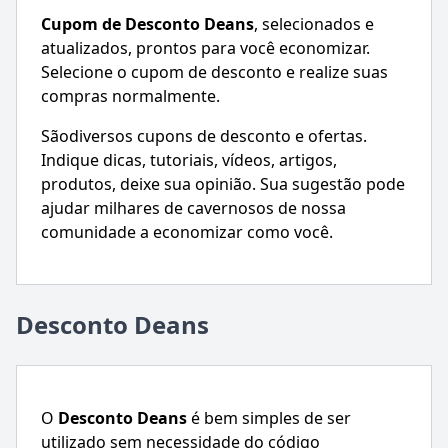
Cupom de Desconto
Deans
, selecionados e
atualizados, prontos para você economizar.
Selecione o cupom de desconto e realize suas
compras normalmente.
Sãodiversos cupons de desconto e ofertas.
Indique dicas, tutoriais, vídeos, artigos,
produtos, deixe sua opinião. Sua sugestão pode
ajudar milhares de cavernosos de nossa
comunidade a economizar como você.
Desconto Deans
O
Desconto
Deans
é bem simples de ser
utilizado sem necessidade do código