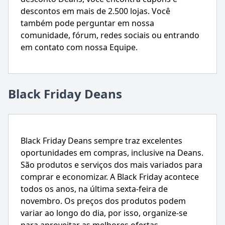
descontos em mais de 2.500 lojas. Você
também pode perguntar em nossa
comunidade, fórum, redes sociais ou entrando
em contato com nossa Equipe.
Black Friday Deans
Black Friday Deans sempre traz excelentes
oportunidades em compras, inclusive na Deans.
São produtos e serviços dos mais variados para
comprar e economizar. A Black Friday acontece
todos os anos, na última sexta-feira de
novembro. Os preços dos produtos podem
variar ao longo do dia, por isso, organize-se