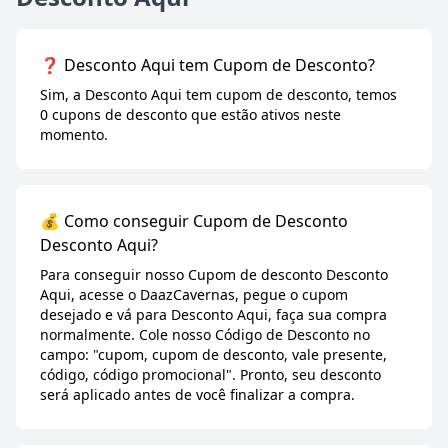
❓ Desconto Aqui tem Cupom de Desconto?
Sim, a Desconto Aqui tem cupom de desconto, temos
0 cupons de desconto que estão ativos neste
momento.
💰 Como conseguir Cupom de Desconto
Desconto Aqui?
Para conseguir nosso Cupom de desconto Desconto
Aqui, acesse o DaazCavernas, pegue o cupom
desejado e vá para Desconto Aqui, faça sua compra
normalmente. Cole nosso Código de Desconto no
campo: "cupom, cupom de desconto, vale presente,
código, código promocional". Pronto, seu desconto
será aplicado antes de você finalizar a compra.