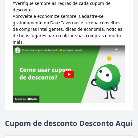
*Verifique sempre as regras de cada cupom de
desconto.
Aproveite e economize sempre. Cadastre-se
gratuitamente no DaazCavernas e receba conselhos
de compras inteligentes, dicas de economia, notícias
de bons lugares para realizar suas compras e muito
mais.
Cupom de desconto Desconto Aqui