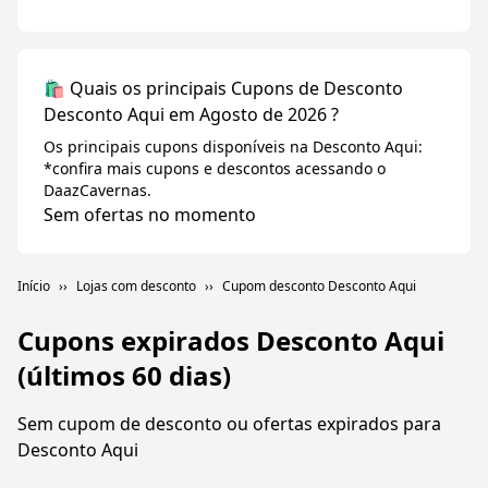
🛍️ Quais os principais Cupons de Desconto
Desconto Aqui em Agosto de 2026 ?
Os principais cupons disponíveis na Desconto Aqui:
*confira mais cupons e descontos acessando o
DaazCavernas.
Sem ofertas no momento
Início
Lojas com desconto
Cupom desconto Desconto Aqui
Cupons expirados
Desconto Aqui
(últimos 60 dias)
Sem cupom de desconto ou ofertas expirados para
Desconto Aqui