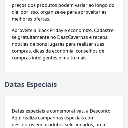
preços dos produtos podem variar ao longo do
dia, por isso, organize-se para aproveitar as
melhores ofertas.
Aproveite a Black Friday e economize. Cadastre-
se gratuitamente no DaazCavernas e receba
notícias de bons lugares para realizar suas
compras, dicas de economia, conselhos de
compras inteligentes e muito mais.
Datas Especiais
Datas especiais e comemorativas, a Desconto
Aqui realiza campanhas especiais com
descontos em produtos selecionados, uma