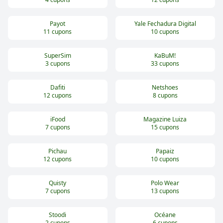
Payot
Yale Fechadura Digital
11
cupons
10
cupons
SuperSim
KaBuM!
3
cupons
33
cupons
Dafiti
Netshoes
12
cupons
8
cupons
iFood
Magazine Luiza
7
cupons
15
cupons
Pichau
Papaiz
12
cupons
10
cupons
Quisty
Polo Wear
7
cupons
13
cupons
Stoodi
Océane
2
cupons
6
cupons