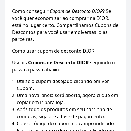
Como conseguir
Cupom de Desconto
DIOR
? Se
você quer economizar ao comprar na
DIOR
,
está no lugar certo. Compartilhamos Cupons de
Descontos para você usar emdiversas lojas
parceiras.
Como usar cupom de desconto DIOR
Use os
Cupons de Desconto
DIOR
seguindo o
passo a passo abaixo:
Utilize o cupom desejado clicando em Ver
Cupom.
Uma nova janela será aberta, agora clique em
copiar em ir para loja.
Após todo os produtos em seu carrinho de
compras, siga até a fase de pagamento.
Cole o código do cupom no campo indicado.
Pronto, veja que o desconto foi aplicado em