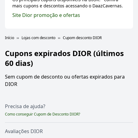
mais cupons e descontos acessando o DaazCavernas.
Site Dior promoção e ofertas
Início
Lojas com desconto
Cupom desconto DIOR
Cupons expirados
DIOR
(últimos
60 dias)
Sem cupom de desconto ou ofertas expirados para
DIOR
Precisa de ajuda?
Como conseguir Cupom de Desconto
DIOR
?
Avaliações
DIOR