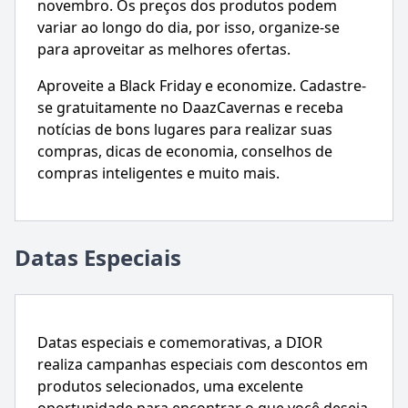
novembro. Os preços dos produtos podem
variar ao longo do dia, por isso, organize-se
para aproveitar as melhores ofertas.
Aproveite a Black Friday e economize. Cadastre-
se gratuitamente no DaazCavernas e receba
notícias de bons lugares para realizar suas
compras, dicas de economia, conselhos de
compras inteligentes e muito mais.
Datas Especiais
Datas especiais e comemorativas, a DIOR
realiza campanhas especiais com descontos em
produtos selecionados, uma excelente