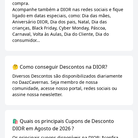
compra.
Acompanhe também a DIOR nas redes sociais e fique
ligado em datas especiais, como: Dia das mães,
Aniversário DIOR, Dia dos pais, Natal, Dia das
crianças, Black Friday, Cyber Monday, Páscoa,
Carnaval, Volta às Aulas, Dia do Cliente, Dia do
consumidor...
🤔 Como conseguir Descontos na DIOR?
Diversos Descontos são disponibilizados diariamente
no DaazCavernas. Seja membro de nossa
comunidade, acesse nosso portal, redes sociais ou
assine nossa newsletter.
🛍️ Quais os principais Cupons de Desconto
DIOR em Agosto de 2026 ?
Os principais cupons disponíveis na DIOR: *confira