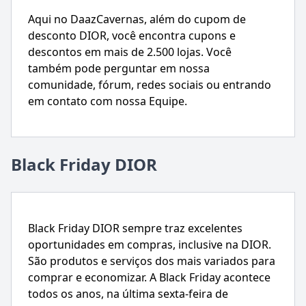
Aqui no DaazCavernas, além do cupom de
desconto DIOR, você encontra cupons e
descontos em mais de 2.500 lojas. Você
também pode perguntar em nossa
comunidade, fórum, redes sociais ou entrando
em contato com nossa Equipe.
Black Friday DIOR
Black Friday DIOR sempre traz excelentes
oportunidades em compras, inclusive na DIOR.
São produtos e serviços dos mais variados para
comprar e economizar. A Black Friday acontece
todos os anos, na última sexta-feira de