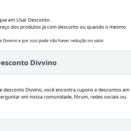
ique em Usar Desconto.
 preço dos produtos já com desconto ou quando o mesmo
la
Divvino
e por isso pode não haver redução no valor.
esconto Divvino
e desconto Divvino, você encontra cupons e descontos em
perguntar em nossa comunidade, fórum, redes sociais ou