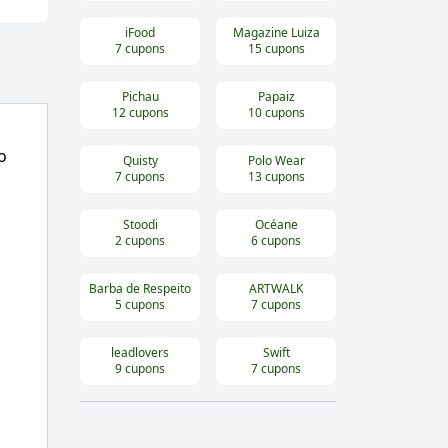
iFood
Magazine Luiza
7
cupons
15
cupons
Pichau
Papaiz
12
cupons
10
cupons
o
Quisty
Polo Wear
7
cupons
13
cupons
Stoodi
Océane
2
cupons
6
cupons
Barba de Respeito
ARTWALK
5
cupons
7
cupons
leadlovers
Swift
9
cupons
7
cupons