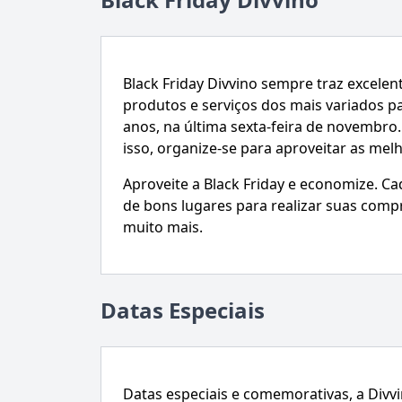
Black Friday Divvino sempre traz excelen
produtos e serviços dos mais variados p
anos, na última sexta-feira de novembro
isso, organize-se para aproveitar as melh
Aproveite a Black Friday e economize. C
de bons lugares para realizar suas comp
muito mais.
Datas Especiais
Datas especiais e comemorativas, a Div