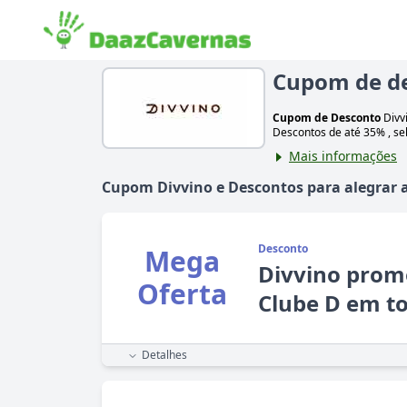
Cupom de de
Cupom de Desconto
Divv
Descontos
de até 35%
, s
Mais informações
Cupom
Divvino
e Descontos para alegrar
Desconto
Mega
Divvino prom
Oferta
Clube D em to
Detalhes