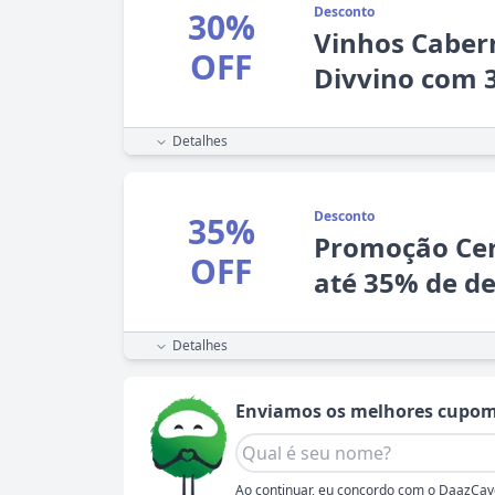
Desconto
30%
Vinhos Caber
OFF
Divvino com 
Detalhes
Desconto
35%
Promoção Cer
OFF
até 35% de d
Detalhes
Enviamos os melhores cupom
Ao continuar, eu concordo com o DaazCav