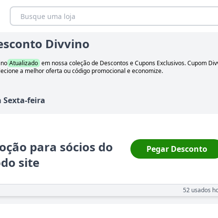
sconto Divvino
ino
Atualizado
em nossa coleção de Descontos e Cupons Exclusivos. Cupom
Div
elecione a melhor oferta ou código promocional e economize.
a
Sexta-feira
oção para sócios do
Pegar Desconto
do site
52
usados ho