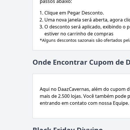
passos abaixo:
Clique em Pegar Desconto.
Uma nova janela será aberta, agora cl
O desconto será aplicado, exibindo o
estiver no carrinho de compras
*Alguns descontos sazonais são ofertados pe
Onde Encontrar Cupom de D
Aqui no DaazCavernas, além do cupom d
mais de 2.500 lojas. Você também pode 
entrando em contato com nossa Equipe.
Black Friday Divvino