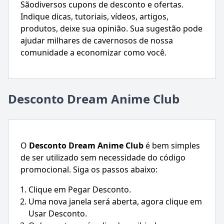
Sãodiversos cupons de desconto e ofertas.
Indique dicas, tutoriais, vídeos, artigos,
produtos, deixe sua opinião. Sua sugestão pode
ajudar milhares de cavernosos de nossa
comunidade a economizar como você.
Desconto Dream Anime Club
O
Desconto
Dream Anime Club
é bem simples
de ser utilizado sem necessidade do código
promocional. Siga os passos abaixo:
Clique em Pegar Desconto.
Uma nova janela será aberta, agora clique em
Usar Desconto.