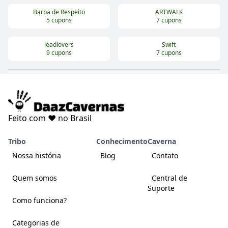
Barba de Respeito
ARTWALK
5
cupons
7
cupons
leadlovers
Swift
9
cupons
7
cupons
Feito com ❤️ no Brasil
Tribo
Conhecimento
Caverna
Nossa história
Blog
Contato
Quem somos
Central de
Suporte
Como funciona?
Categorias de