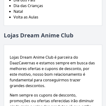
Dia dos Pais
Dia das Crianças
Natal
Volta as Aulas
Lojas Dream Anime Club
Lojas Dream Anime Club é parceira do
DaazCavernas e estamos sempre em busca das
melhores ofertas e cupons de desconto, por
este motivo, nosso bom relacionamento é
fundamental para conseguirmos trazer
grandes descontos.
Nem sempre os cupons de desconto,
promoções ou ofertas oferecidas irão diminuir