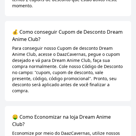
momento.
💰 Como conseguir Cupom de Desconto Dream
Anime Club?
Para conseguir nosso Cupom de desconto Dream
Anime Club, acesse o DaazCavernas, pegue o cupom
desejado e vá para Dream Anime Club, faça sua
compra normalmente. Cole nosso Código de Desconto
no campo: "cupom, cupom de desconto, vale
presente, código, código promocional". Pronto, seu
desconto será aplicado antes de você finalizar a
compra.
🤑 Como Economizar na loja Dream Anime
Club?
Economize por meio do DaazCavernas, utilize nossos