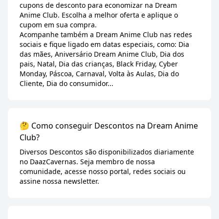
cupons de desconto para economizar na Dream
Anime Club. Escolha a melhor oferta e aplique o
cupom em sua compra.
Acompanhe também a Dream Anime Club nas redes
sociais e fique ligado em datas especiais, como: Dia
das mães, Aniversário Dream Anime Club, Dia dos
pais, Natal, Dia das crianças, Black Friday, Cyber
Monday, Páscoa, Carnaval, Volta às Aulas, Dia do
Cliente, Dia do consumidor...
🤔 Como conseguir Descontos na Dream Anime
Club?
Diversos Descontos são disponibilizados diariamente
no DaazCavernas. Seja membro de nossa
comunidade, acesse nosso portal, redes sociais ou
assine nossa newsletter.