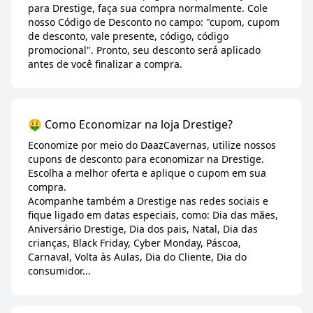
para Drestige, faça sua compra normalmente. Cole
nosso Código de Desconto no campo: "cupom, cupom
de desconto, vale presente, código, código
promocional". Pronto, seu desconto será aplicado
antes de você finalizar a compra.
🤑 Como Economizar na loja Drestige?
Economize por meio do DaazCavernas, utilize nossos
cupons de desconto para economizar na Drestige.
Escolha a melhor oferta e aplique o cupom em sua
compra.
Acompanhe também a Drestige nas redes sociais e
fique ligado em datas especiais, como: Dia das mães,
Aniversário Drestige, Dia dos pais, Natal, Dia das
crianças, Black Friday, Cyber Monday, Páscoa,
Carnaval, Volta às Aulas, Dia do Cliente, Dia do
consumidor...