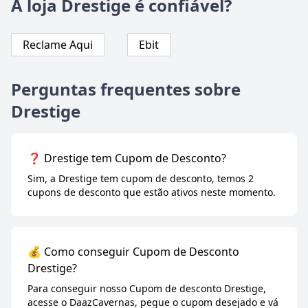
A loja Drestige é confiável?
Reclame Aqui
Ebit
Perguntas frequentes sobre
Drestige
❓ Drestige tem Cupom de Desconto?
Sim, a Drestige tem cupom de desconto, temos 2
cupons de desconto que estão ativos neste momento.
💰 Como conseguir Cupom de Desconto
Drestige?
Para conseguir nosso Cupom de desconto Drestige,
acesse o DaazCavernas, pegue o cupom desejado e vá