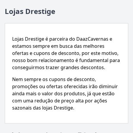
Lojas Drestige
Lojas Drestige é parceira do DaazCavernas e
estamos sempre em busca das melhores
ofertas e cupons de desconto, por este motivo,
nosso bom relacionamento é fundamental para
conseguirmos trazer grandes descontos.
Nem sempre os cupons de desconto,
promoções ou ofertas oferecidas irão diminuir
ainda mais o valor dos produtos, já que estão
com uma redução de preço alta por ações
sazonais das lojas Drestige.