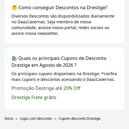
🤔 Como conseguir Descontos na Drestige?
Diversos Descontos são disponibilizados diariamente
no DaazCavernas. Seja membro de nossa
comunidade, acesse nosso portal, redes sociais ou
assine nossa newsletter.
🛍️ Quais os principais Cupons de Desconto
Drestige em Agosto de 2026 ?
Os principais cupons disponíveis na Drestige: *confira
mais cupons e descontos acessando o DaazCavernas.
Promoção Destrige até 20% Off
Drestige Frete grátis
Início
Lojas com desconto
Cupom desconto Drestige