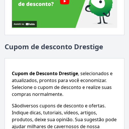
Cupom de desconto Drestige
Cupom de Desconto
Drestige
, selecionados e
atualizados, prontos para você economizar.
Selecione o cupom de desconto e realize suas
compras normalmente.
Sãodiversos cupons de desconto e ofertas.
Indique dicas, tutoriais, vídeos, artigos,
produtos, deixe sua opinião. Sua sugestão pode
ajudar milhares de cavernosos de nossa