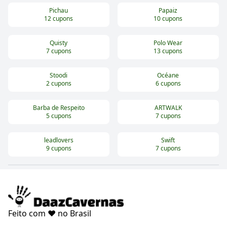
Pichau
Papaiz
12
cupons
10
cupons
Quisty
Polo Wear
7
cupons
13
cupons
Stoodi
Océane
2
cupons
6
cupons
Barba de Respeito
ARTWALK
5
cupons
7
cupons
leadlovers
Swift
9
cupons
7
cupons
Feito com ❤️ no Brasil