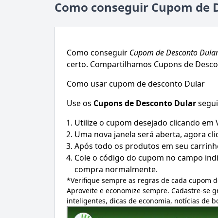
Como conseguir Cupom de D
Como conseguir
Cupom de Desconto
Dula
certo. Compartilhamos Cupons de Descon
Como usar cupom de desconto Dular
Use os
Cupons de Desconto
Dular
segui
Utilize o cupom desejado clicando em
Uma nova janela será aberta, agora cli
Após todo os produtos em seu carrinh
Cole o código do cupom no campo indic
compra normalmente.
*Verifique sempre as regras de cada cupom d
Aproveite e economize sempre. Cadastre-se 
inteligentes, dicas de economia, notícias de 