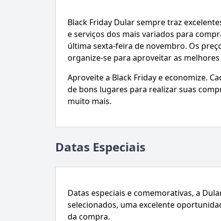
Black Friday Dular sempre traz excelent
e serviços dos mais variados para compra
última sexta-feira de novembro. Os preç
organize-se para aproveitar as melhores 
Aproveite a Black Friday e economize. C
de bons lugares para realizar suas comp
muito mais.
Datas Especiais
Datas especiais e comemorativas, a Dul
selecionados, uma excelente oportunida
da compra.