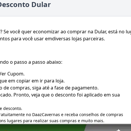
esconto Dular
r
? Se você quer economizar ao comprar na
Dular
, está no l
tos para você usar emdiversas lojas parceiras.
ndo o passo a passo abaixo:
 Ver Cupom.
que em copiar em ir para loja.
o de compras, siga até a fase de pagamento.
ado. Pronto, veja que o desconto foi aplicado em sua
e desconto.
gratuitamente no DaazCavernas e receba conselhos de compras
bons lugares para realizar suas compras e muito mais.