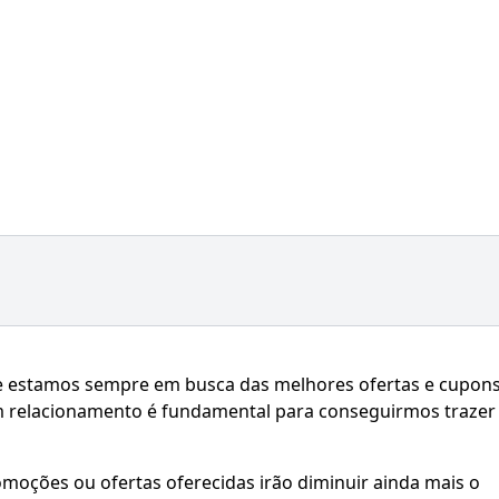
 e estamos sempre em busca das melhores ofertas e cupon
m relacionamento é fundamental para conseguirmos trazer
oções ou ofertas oferecidas irão diminuir ainda mais o