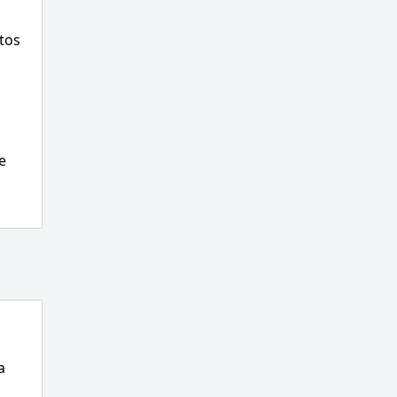
tos
s
e
a