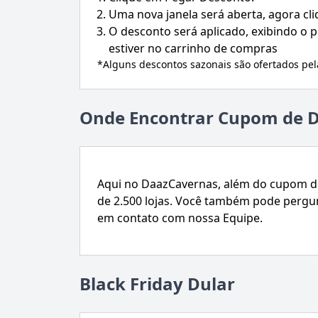
Uma nova janela será aberta, agora cl
O desconto será aplicado, exibindo o
estiver no carrinho de compras
*Alguns descontos sazonais são ofertados pe
Onde Encontrar Cupom de D
Aqui no DaazCavernas, além do cupom de
de 2.500 lojas. Você também pode pergu
em contato com nossa Equipe.
Black Friday Dular