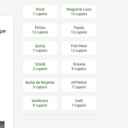
iFood
Magazine Luiza
7
cupons
15
cupons
Pichau
Papaiz
ugar
12
cupons
10
cupons
Quisty
Polo Wear
7
cupons
13
cupons
Stoodi
Océane
2
cupons
6
cupons
Barba de Respeito
ARTWALK
5
cupons
7
cupons
leadlovers
Swift
9
cupons
7
cupons