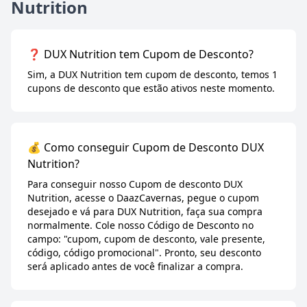
Nutrition
❓ DUX Nutrition tem Cupom de Desconto?
Sim, a DUX Nutrition tem cupom de desconto, temos 1
cupons de desconto que estão ativos neste momento.
💰 Como conseguir Cupom de Desconto DUX
Nutrition?
Para conseguir nosso Cupom de desconto DUX
Nutrition, acesse o DaazCavernas, pegue o cupom
desejado e vá para DUX Nutrition, faça sua compra
normalmente. Cole nosso Código de Desconto no
campo: "cupom, cupom de desconto, vale presente,
código, código promocional". Pronto, seu desconto
será aplicado antes de você finalizar a compra.