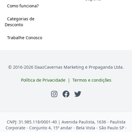
Como funciona?
Categorias de
Desconto
Trabalhe Conosco
© 2016-
2026
DaazCavernas Marketing e Propaganda Ltda.
Política de Privacidade
|
Termos e condições
CNPJ: 31.985.118/0001-40 | Avenida Paulista, 1636 - Paulista
Corporate - Conjunto 4, 15º andar - Bela Vista - São Paulo SP -