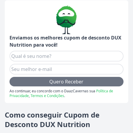
Enviamos os melhores cupom de desconto
DUX
Nutrition
para você!
Quero Receber
Ao continuar, eu concordo com o DaazCavernas sua
Política de
Privacidade
,
Termos e Condições
.
Como conseguir Cupom de
Desconto DUX Nutrition