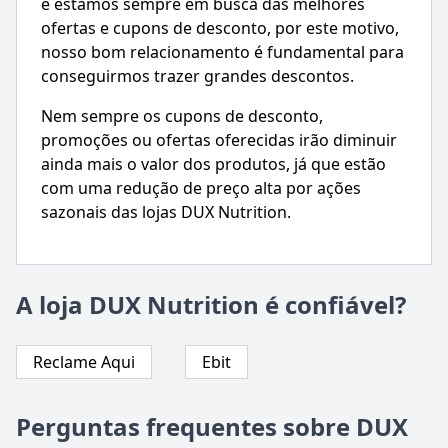
e estamos sempre em busca das melhores
ofertas e cupons de desconto, por este motivo,
nosso bom relacionamento é fundamental para
conseguirmos trazer grandes descontos.
Nem sempre os cupons de desconto,
promoções ou ofertas oferecidas irão diminuir
ainda mais o valor dos produtos, já que estão
com uma redução de preço alta por ações
sazonais das lojas DUX Nutrition.
A loja DUX Nutrition é confiável?
Reclame Aqui
Ebit
Perguntas frequentes sobre DUX