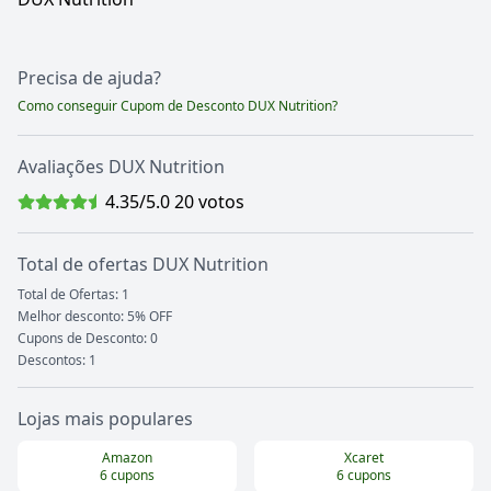
Precisa de ajuda?
Como conseguir Cupom de Desconto
DUX Nutrition
?
Avaliações
DUX Nutrition
4.35
/5.0
20
votos
Total de ofertas
DUX Nutrition
Total de Ofertas:
1
Melhor desconto: 5% OFF
Cupons de Desconto:
0
Descontos:
1
Lojas mais populares
Amazon
Xcaret
6
cupons
6
cupons