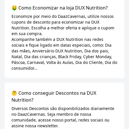
🤑 Como Economizar na loja DUX Nutrition?
Economize por meio do DaazCavernas, utilize nossos
cupons de desconto para economizar na DUX
Nutrition. Escolha a melhor oferta e aplique o cupom
em sua compra.
Acompanhe também a DUX Nutrition nas redes
sociais e fique ligado em datas especiais, como: Dia
das mães, Aniversário DUX Nutrition, Dia dos pais,
Natal, Dia das crianças, Black Friday, Cyber Monday,
Páscoa, Carnaval, Volta às Aulas, Dia do Cliente, Dia do
consumidor...
🤔 Como conseguir Descontos na DUX
Nutrition?
Diversos Descontos são disponibilizados diariamente
no DaazCavernas. Seja membro de nossa
comunidade, acesse nosso portal, redes sociais ou
assine nossa newsletter.