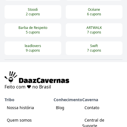
Stoodi
Océane
2
cupons
6
cupons
Barba de Respeito
ARTWALK
5
cupons
7
cupons
leadlovers
Swift
9
cupons
7
cupons
Feito com ❤️ no Brasil
Tribo
Conhecimento
Caverna
Nossa história
Blog
Contato
Quem somos
Central de
Suporte