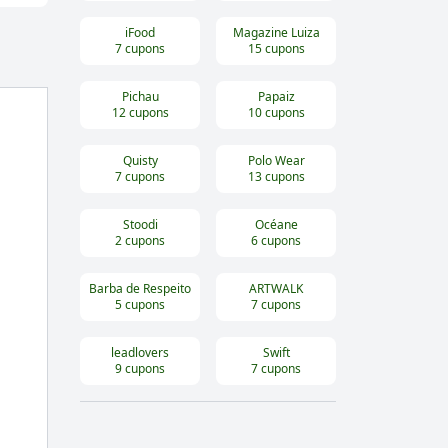
iFood
Magazine Luiza
7
cupons
15
cupons
Pichau
Papaiz
12
cupons
10
cupons
Quisty
Polo Wear
7
cupons
13
cupons
Stoodi
Océane
2
cupons
6
cupons
Barba de Respeito
ARTWALK
5
cupons
7
cupons
leadlovers
Swift
9
cupons
7
cupons