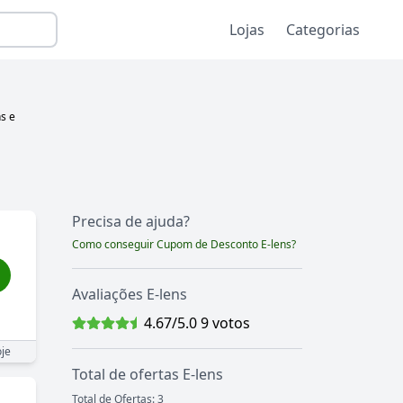
Lojas
Categorias
ns
e
Precisa de ajuda?
Como conseguir Cupom de Desconto
E-lens
?
Avaliações
E-lens
4.67
/5.0
9
votos
je
Total de ofertas
E-lens
Total de Ofertas:
3