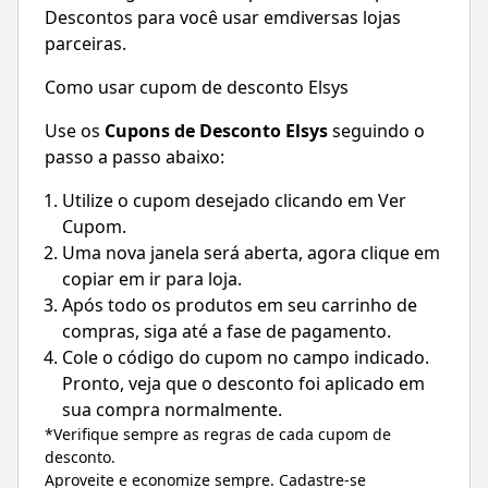
Descontos para você usar emdiversas lojas
parceiras.
Como usar cupom de desconto Elsys
Use os
Cupons de Desconto
Elsys
seguindo o
passo a passo abaixo:
Utilize o cupom desejado clicando em Ver
Cupom.
Uma nova janela será aberta, agora clique em
copiar em ir para loja.
Após todo os produtos em seu carrinho de
compras, siga até a fase de pagamento.
Cole o código do cupom no campo indicado.
Pronto, veja que o desconto foi aplicado em
sua compra normalmente.
*Verifique sempre as regras de cada cupom de
desconto.
Aproveite e economize sempre. Cadastre-se