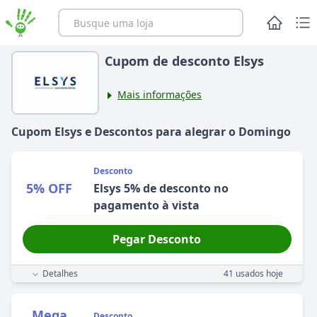
Cupom de desconto Elsys
Mais informações
Cupom
Elsys
e Descontos para alegrar
o
Domingo
Desconto
5% OFF
Elsys 5% de desconto no
pagamento à vista
Pegar Desconto
Detalhes
41
usados hoje
Mega
Desconto