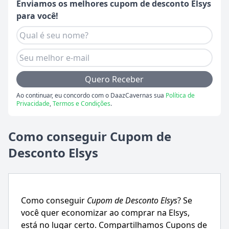
Enviamos os melhores cupom de desconto
Elsys
para você!
Quero Receber
Ao continuar, eu concordo com o DaazCavernas sua
Política de
Privacidade
,
Termos e Condições
.
Como conseguir Cupom de
Desconto Elsys
Como conseguir
Cupom de Desconto
Elsys
? Se
você quer economizar ao comprar na
Elsys
,
está no lugar certo. Compartilhamos Cupons de