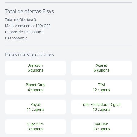
Total de ofertas
Elsys
Total de Ofertas:
3
Melhor desconto: 10% OFF
Cupons de Desconto:
1
Descontos:
2
Lojas mais populares
Amazon
Xcaret
6
cupons
6
cupons
Planet Girls
TIM
4
cupons
12
cupons
Payot
Yale Fechadura Digital
11
cupons
10
cupons
SuperSim
KaBuM!
3
cupons
33
cupons