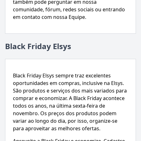
também pode perguntar em nossa
comunidade, fórum, redes sociais ou entrando
em contato com nossa Equipe.
Black Friday Elsys
Black Friday Elsys sempre traz excelentes
oportunidades em compras, inclusive na Elsys.
São produtos e serviços dos mais variados para
comprar e economizar. A Black Friday acontece
todos os anos, na última sexta-feira de
novembro. Os preços dos produtos podem
variar ao longo do dia, por isso, organize-se
para aproveitar as melhores ofertas.