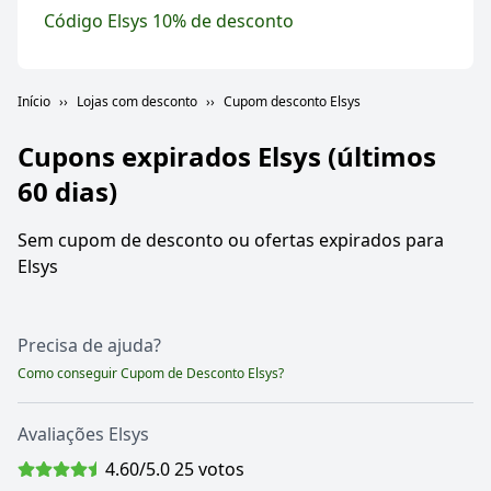
Código Elsys 10% de desconto
Início
Lojas com desconto
Cupom desconto Elsys
Cupons expirados
Elsys
(últimos
60 dias)
Sem cupom de desconto ou ofertas expirados para
Elsys
Precisa de ajuda?
Como conseguir Cupom de Desconto
Elsys
?
Avaliações
Elsys
4.60
/5.0
25
votos