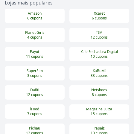
Lojas mais populares
Amazon
Xcaret
6
cupons
6
cupons
Planet Girls
TIM
4
cupons
12
cupons
Payot
Yale Fechadura Digital
11
cupons
10
cupons
SuperSim
KaBuM!
3
cupons
33
cupons
Dafiti
Netshoes
12
cupons
8
cupons
iFood
Magazine Luiza
7
cupons
15
cupons
Pichau
Papaiz
12
cupons
10
cupons