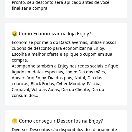
Pronto, seu desconto será aplicado antes de você
finalizar a compra.
🤑 Como Economizar na loja Enjoy?
Economize por meio do DaazCavernas, utilize nossos
cupons de desconto para economizar na Enjoy.
Escolha a melhor oferta e aplique o cupom em sua
compra.
Acompanhe também a Enjoy nas redes sociais e fique
ligado em datas especiais, como: Dia das mães,
Aniversário Enjoy, Dia dos pais, Natal, Dia das
crianças, Black Friday, Cyber Monday, Páscoa,
Carnaval, Volta às Aulas, Dia do Cliente, Dia do
consumidor...
🤔 Como conseguir Descontos na Enjoy?
Diversos Descontos são disponibilizados diariamente