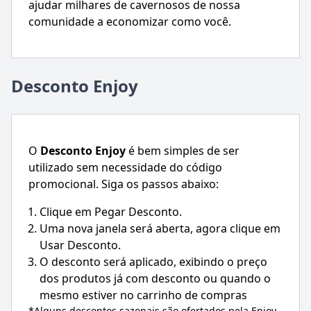
ajudar milhares de cavernosos de nossa
comunidade a economizar como você.
Desconto Enjoy
O
Desconto
Enjoy
é bem simples de ser
utilizado sem necessidade do código
promocional. Siga os passos abaixo:
Clique em Pegar Desconto.
Uma nova janela será aberta, agora clique em
Usar Desconto.
O desconto será aplicado, exibindo o preço
dos produtos já com desconto ou quando o
mesmo estiver no carrinho de compras
*Alguns descontos sazonais são ofertados pela
Enjoy