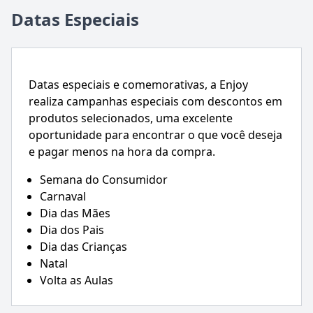
Datas Especiais
Datas especiais e comemorativas, a Enjoy
realiza campanhas especiais com descontos em
produtos selecionados, uma excelente
oportunidade para encontrar o que você deseja
e pagar menos na hora da compra.
Semana do Consumidor
Carnaval
Dia das Mães
Dia dos Pais
Dia das Crianças
Natal
Volta as Aulas