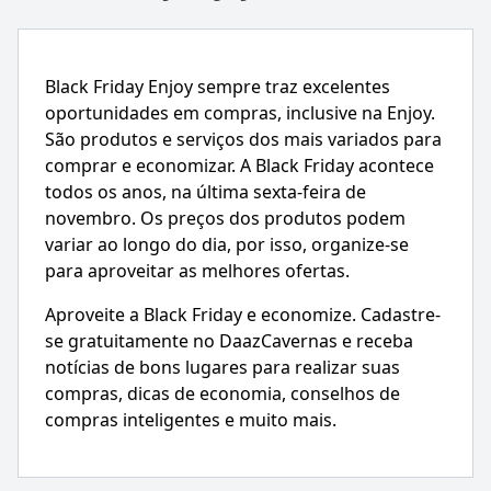
Black Friday Enjoy sempre traz excelentes
oportunidades em compras, inclusive na Enjoy.
São produtos e serviços dos mais variados para
comprar e economizar. A Black Friday acontece
todos os anos, na última sexta-feira de
novembro. Os preços dos produtos podem
variar ao longo do dia, por isso, organize-se
para aproveitar as melhores ofertas.
Aproveite a Black Friday e economize. Cadastre-
se gratuitamente no DaazCavernas e receba
notícias de bons lugares para realizar suas
compras, dicas de economia, conselhos de
compras inteligentes e muito mais.