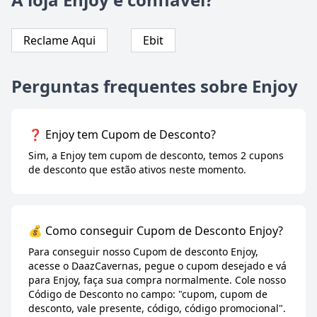
Reclame Aqui
Ebit
Perguntas frequentes sobre Enjoy
❓ Enjoy tem Cupom de Desconto?
Sim, a Enjoy tem cupom de desconto, temos 2 cupons
de desconto que estão ativos neste momento.
💰 Como conseguir Cupom de Desconto Enjoy?
Para conseguir nosso Cupom de desconto Enjoy,
acesse o DaazCavernas, pegue o cupom desejado e vá
para Enjoy, faça sua compra normalmente. Cole nosso
Código de Desconto no campo: "cupom, cupom de
desconto, vale presente, código, código promocional".