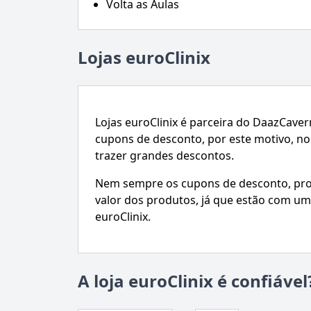
Volta as Aulas
Lojas euroClinix
Lojas euroClinix é parceira do DaazCav
cupons de desconto, por este motivo, 
trazer grandes descontos.
Nem sempre os cupons de desconto, prom
valor dos produtos, já que estão com um
euroClinix.
A loja euroClinix é confiável