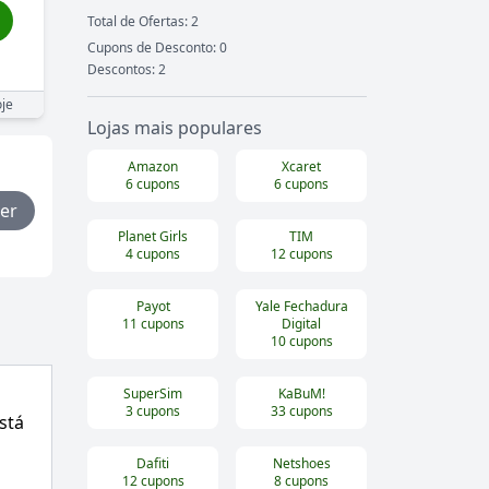
Total de Ofertas:
2
Cupons de Desconto:
0
Descontos:
2
je
Lojas mais populares
Amazon
Xcaret
6
cupons
6
cupons
er
Planet Girls
TIM
4
cupons
12
cupons
Payot
Yale Fechadura
11
cupons
Digital
10
cupons
SuperSim
KaBuM!
3
cupons
33
cupons
está
Dafiti
Netshoes
12
cupons
8
cupons