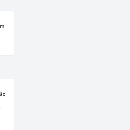
em
São
r
s