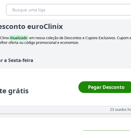
sconto euroClinix
Clinix
Atualizado
em nossa coleção de Descontos e Cupons Exclusivos. Cupom
melhor oferta ou código promocional e economize.
ar
a
Sexta-feira
Pegar Desconto
te grátis
23
usados ho