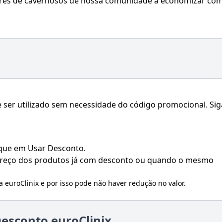
hares de cavernosos de nossa comunidade a economizar co
 ser utilizado sem necessidade do código promocional. Sig
ique em Usar Desconto.
 preço dos produtos já com desconto ou quando o mesmo
la
euroClinix
e por isso pode não haver redução no valor.
esconto euroClinix