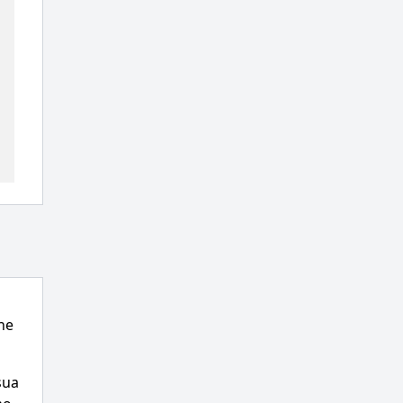
ne
sua