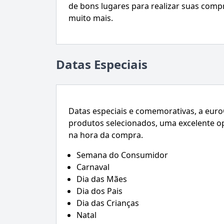
de bons lugares para realizar suas comp
muito mais.
Datas Especiais
Datas especiais e comemorativas, a euro
produtos selecionados, uma excelente o
na hora da compra.
Semana do Consumidor
Carnaval
Dia das Mães
Dia dos Pais
Dia das Crianças
Natal