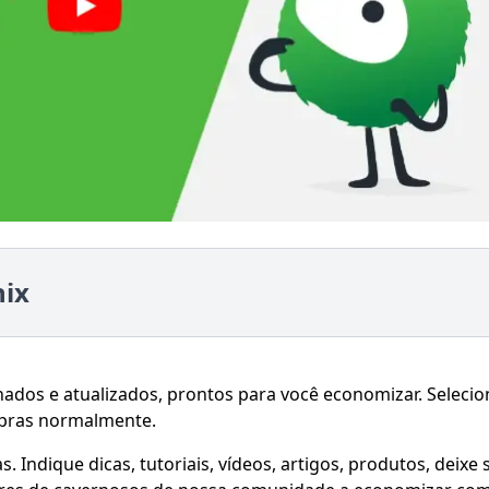
nix
onados e atualizados, prontos para você economizar. Selecio
mpras normalmente.
 Indique dicas, tutoriais, vídeos, artigos, produtos, deixe 