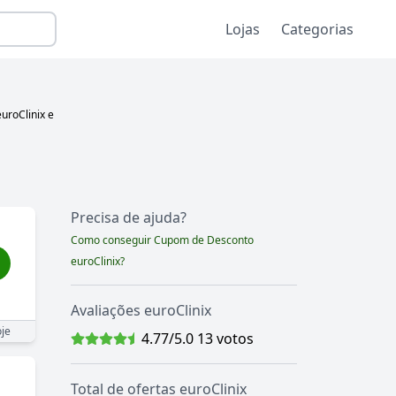
Lojas
Categorias
euroClinix
e
Precisa de ajuda?
Como conseguir Cupom de Desconto
euroClinix
?
Avaliações
euroClinix
je
4.77
/5.0
13
votos
Total de ofertas
euroClinix