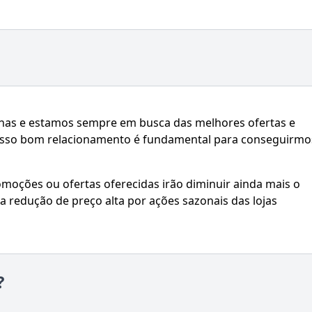
ernas e estamos sempre em busca das melhores ofertas e
nosso bom relacionamento é fundamental para conseguirmo
oções ou ofertas oferecidas irão diminuir ainda mais o
a redução de preço alta por ações sazonais das lojas
?