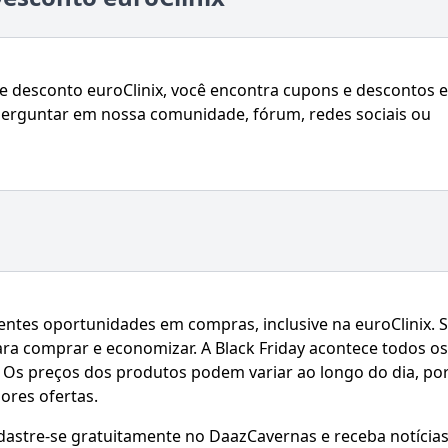
 desconto euroClinix, você encontra cupons e descontos 
perguntar em nossa comunidade, fórum, redes sociais ou
lentes oportunidades em compras, inclusive na euroClinix. 
ara comprar e economizar. A Black Friday acontece todos os
. Os preços dos produtos podem variar ao longo do dia, po
ores ofertas.
adastre-se gratuitamente no DaazCavernas e receba notícia