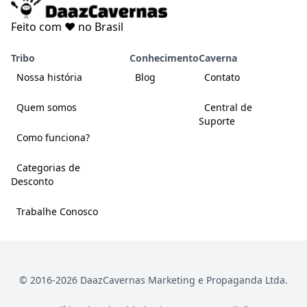
Feito com ❤️ no Brasil
Tribo
Conhecimento
Caverna
Nossa história
Blog
Contato
Quem somos
Central de
Suporte
Como funciona?
Categorias de
Desconto
Trabalhe Conosco
© 2016-
2026
DaazCavernas Marketing e Propaganda Ltda.