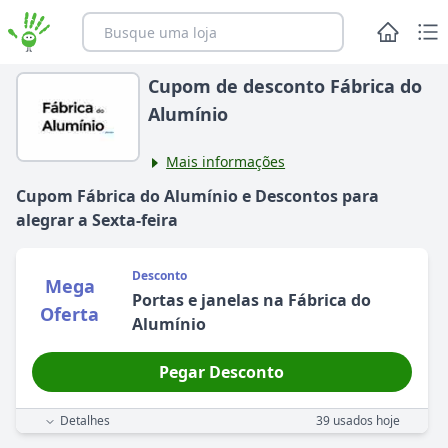
Cupom de desconto Fábrica do
Alumínio
Mais informações
Cupom
Fábrica do Alumínio
e Descontos para
alegrar
a
Sexta-feira
Desconto
Mega
Portas e janelas na Fábrica do
Oferta
Alumínio
Pegar Desconto
Detalhes
39
usados hoje