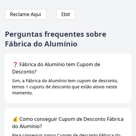
Reclame Aqui
Ebit
Perguntas frequentes sobre
Fábrica do Alumínio
❓ Fábrica do Alumínio tem Cupom de
Desconto?
Sim, a Fábrica do Alumínio tem cupom de desconto,
temos 1 cupons de desconto que estão ativos neste
momento.
💰 Como conseguir Cupom de Desconto Fábrica
do Alumínio?
Para conseguir nosso Cupom de desconto Fábrica do