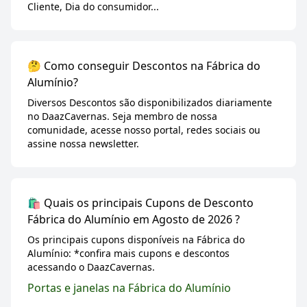
Cliente, Dia do consumidor...
🤔 Como conseguir Descontos na Fábrica do
Alumínio?
Diversos Descontos são disponibilizados diariamente
no DaazCavernas. Seja membro de nossa
comunidade, acesse nosso portal, redes sociais ou
assine nossa newsletter.
🛍️ Quais os principais Cupons de Desconto
Fábrica do Alumínio em Agosto de 2026 ?
Os principais cupons disponíveis na Fábrica do
Alumínio: *confira mais cupons e descontos
acessando o DaazCavernas.
Portas e janelas na Fábrica do Alumínio