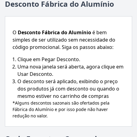
Desconto Fábrica do Alumínio
O
Desconto
Fábrica do Alumínio
é bem
simples de ser utilizado sem necessidade do
código promocional. Siga os passos abaixo:
Clique em Pegar Desconto.
Uma nova janela será aberta, agora clique em
Usar Desconto.
O desconto será aplicado, exibindo o preço
dos produtos já com desconto ou quando o
mesmo estiver no carrinho de compras
*Alguns descontos sazonais são ofertados pela
Fábrica do Alumínio
e por isso pode não haver
redução no valor.