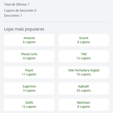
Total de Ofertas:
1
Cupons de Desconto:
0
Descontos:
1
Lojas mais populares
Amazon
Xcaret
6
cupons
6
cupons
Planet Girls
TIM
4
cupons
12
cupons
Payot
Yale Fechadura Digital
11
cupons
10
cupons
SuperSim
KaBuM!
3
cupons
33
cupons
Dafiti
Netshoes
12
cupons
8
cupons