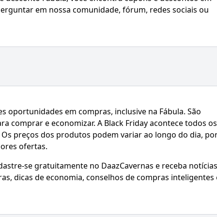
perguntar em nossa comunidade, fórum, redes sociais ou
tes oportunidades em compras, inclusive na Fábula. São
ara comprar e economizar. A Black Friday acontece todos os
. Os preços dos produtos podem variar ao longo do dia, po
ores ofertas.
adastre-se gratuitamente no DaazCavernas e receba notícia
ras, dicas de economia, conselhos de compras inteligentes 