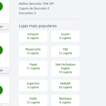
Melhor desconto: 70% OFF
Cupons de Desconto:
0
Descontos:
4
Lojas mais populares
je
Amazon
Xcaret
6
cupons
6
cupons
Planet Girls
TIM
4
cupons
12
cupons
Payot
Yale Fechadura
11
cupons
Digital
je
10
cupons
SuperSim
KaBuM!
3
cupons
33
cupons
Dafiti
Netshoes
12
cupons
8
cupons