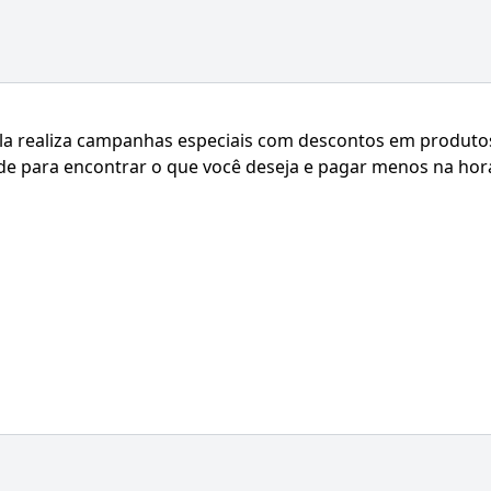
ula realiza campanhas especiais com descontos em produto
de para encontrar o que você deseja e pagar menos na hor