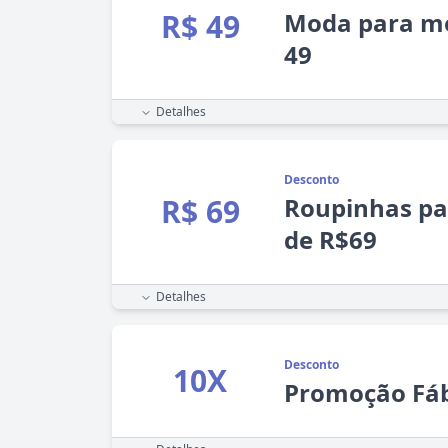
R$ 49
Moda para me
49
Detalhes
Desconto
R$ 69
Roupinhas par
de R$69
Detalhes
Desconto
10X
Promoção Fáb