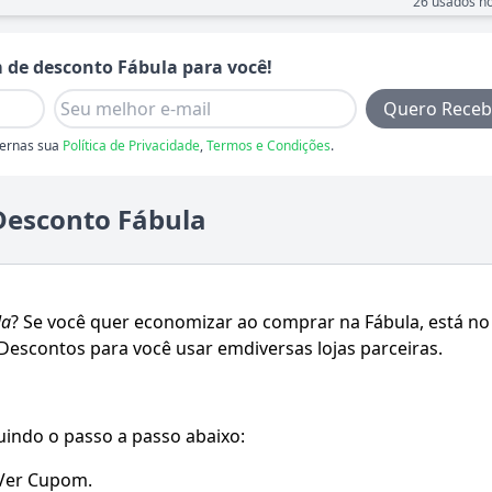
26
usados ho
 de desconto
Fábula
para você!
Quero Receb
ernas sua
Política de Privacidade
,
Termos e Condições
.
esconto Fábula
la
? Se você quer economizar ao comprar na
Fábula
, está no
escontos para você usar emdiversas lojas parceiras.
indo o passo a passo abaixo:
 Ver Cupom.