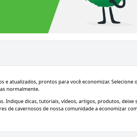
os e atualizados, prontos para você economizar. Selecione 
ras normalmente.
 Indique dicas, tutoriais, vídeos, artigos, produtos, deixe 
hares de cavernosos de nossa comunidade a economizar co