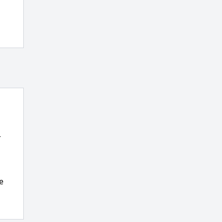
r
s
e