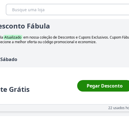
sconto Fábula
la
Atualizado
em nossa coleção de Descontos e Cupons Exclusivos. Cupom
Fáb
elecione a melhor oferta ou código promocional e economize.
Sábado
Pegar Desconto
te Grátis
22
usados ho