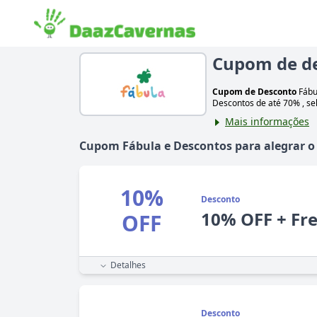
Cupom de de
Cupom de Desconto
Fábu
Descontos
de até 70%
, s
Mais informações
Cupom
Fábula
e Descontos para alegrar
o
10%
Desconto
10% OFF + Fre
OFF
Detalhes
Desconto