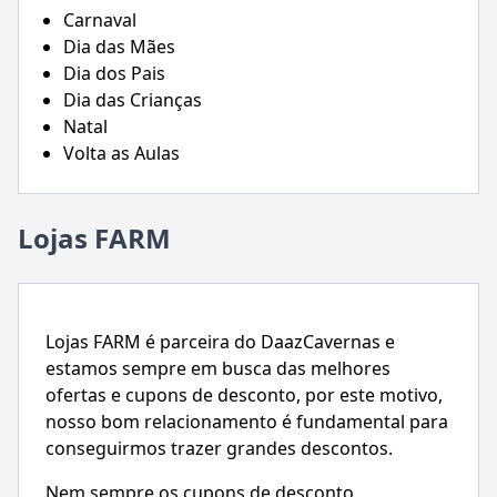
Carnaval
Dia das Mães
Dia dos Pais
Dia das Crianças
Natal
Volta as Aulas
Lojas FARM
Lojas FARM é parceira do DaazCavernas e
estamos sempre em busca das melhores
ofertas e cupons de desconto, por este motivo,
nosso bom relacionamento é fundamental para
conseguirmos trazer grandes descontos.
Nem sempre os cupons de desconto,