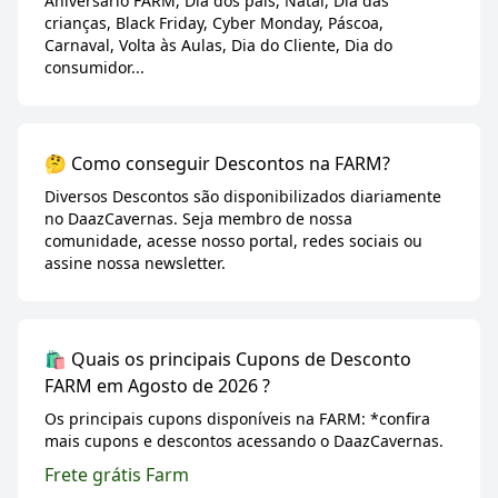
Aniversário FARM, Dia dos pais, Natal, Dia das
crianças, Black Friday, Cyber Monday, Páscoa,
Carnaval, Volta às Aulas, Dia do Cliente, Dia do
consumidor...
🤔 Como conseguir Descontos na FARM?
Diversos Descontos são disponibilizados diariamente
no DaazCavernas. Seja membro de nossa
comunidade, acesse nosso portal, redes sociais ou
assine nossa newsletter.
🛍️ Quais os principais Cupons de Desconto
FARM em Agosto de 2026 ?
Os principais cupons disponíveis na FARM: *confira
mais cupons e descontos acessando o DaazCavernas.
Frete grátis Farm