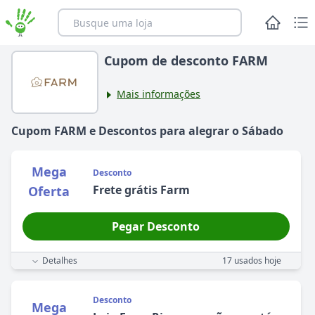
Cupom de desconto FARM
Mais informações
Cupom
FARM
e Descontos para alegrar
o
Sábado
Mega
Desconto
Frete grátis Farm
Oferta
Pegar Desconto
Detalhes
17
usados hoje
Desconto
Mega