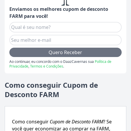
Enviamos os melhores cupom de desconto
FARM
para você!
Quero Receber
Ao continuar, eu concordo com o DaazCavernas sua
Política de
Privacidade
,
Termos e Condições
.
Como conseguir Cupom de
Desconto FARM
Como conseguir
Cupom de Desconto
FARM
? Se
você quer economizar ao comprar na
FARM
,