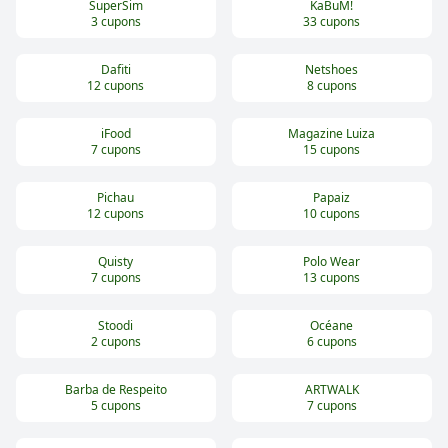
SuperSim
KaBuM!
3
cupons
33
cupons
Dafiti
Netshoes
12
cupons
8
cupons
iFood
Magazine Luiza
7
cupons
15
cupons
Pichau
Papaiz
12
cupons
10
cupons
Quisty
Polo Wear
7
cupons
13
cupons
Stoodi
Océane
2
cupons
6
cupons
Barba de Respeito
ARTWALK
5
cupons
7
cupons