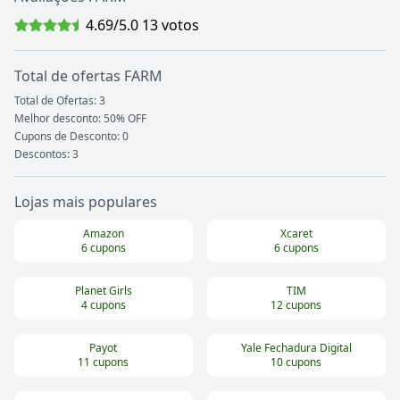
4.69
/5.0
13
votos
Total de ofertas
FARM
Total de Ofertas:
3
Melhor desconto: 50% OFF
Cupons de Desconto:
0
Descontos:
3
Lojas mais populares
Amazon
Xcaret
6
cupons
6
cupons
Planet Girls
TIM
4
cupons
12
cupons
Payot
Yale Fechadura Digital
11
cupons
10
cupons