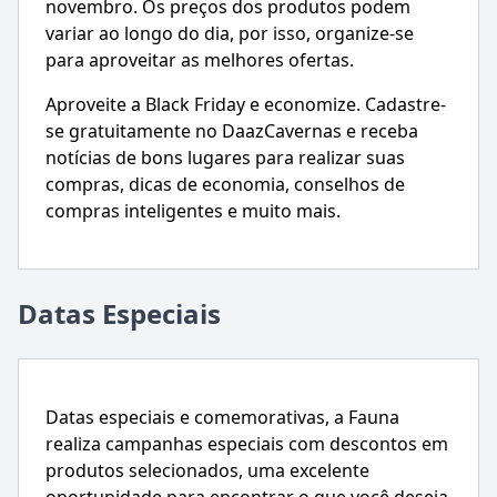
novembro. Os preços dos produtos podem
variar ao longo do dia, por isso, organize-se
para aproveitar as melhores ofertas.
Aproveite a Black Friday e economize. Cadastre-
se gratuitamente no DaazCavernas e receba
notícias de bons lugares para realizar suas
compras, dicas de economia, conselhos de
compras inteligentes e muito mais.
Datas Especiais
Datas especiais e comemorativas, a Fauna
realiza campanhas especiais com descontos em
produtos selecionados, uma excelente