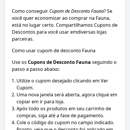
Como conseguir
Cupom de Desconto
Fauna
? Se
você quer economizar ao comprar na
Fauna
,
está no lugar certo. Compartilhamos Cupons de
Descontos para você usar emdiversas lojas
parceiras.
Como usar cupom de desconto Fauna
Use os
Cupons de Desconto
Fauna
seguindo o
passo a passo abaixo:
Utilize o cupom desejado clicando em Ver
Cupom.
Uma nova janela será aberta, agora clique em
copiar em ir para loja.
Após todo os produtos em seu carrinho de
compras, siga até a fase de pagamento.
Cole o código do cupom no campo indicado.
Pronto, veja que o desconto foi aplicado em