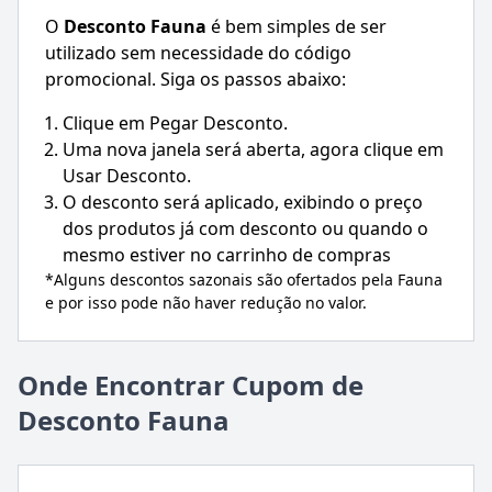
O
Desconto
Fauna
é bem simples de ser
utilizado sem necessidade do código
promocional. Siga os passos abaixo:
Clique em Pegar Desconto.
Uma nova janela será aberta, agora clique em
Usar Desconto.
O desconto será aplicado, exibindo o preço
dos produtos já com desconto ou quando o
mesmo estiver no carrinho de compras
*Alguns descontos sazonais são ofertados pela
Fauna
e por isso pode não haver redução no valor.
Onde Encontrar Cupom de
Desconto Fauna