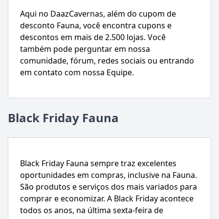
Aqui no DaazCavernas, além do cupom de
desconto Fauna, você encontra cupons e
descontos em mais de 2.500 lojas. Você
também pode perguntar em nossa
comunidade, fórum, redes sociais ou entrando
em contato com nossa Equipe.
Black Friday Fauna
Black Friday Fauna sempre traz excelentes
oportunidades em compras, inclusive na Fauna.
São produtos e serviços dos mais variados para
comprar e economizar. A Black Friday acontece
todos os anos, na última sexta-feira de