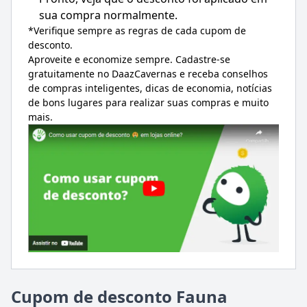
sua compra normalmente.
*Verifique sempre as regras de cada cupom de
desconto.
Aproveite e economize sempre. Cadastre-se
gratuitamente no DaazCavernas e receba conselhos
de compras inteligentes, dicas de economia, notícias
de bons lugares para realizar suas compras e muito
mais.
Cupom de desconto Fauna