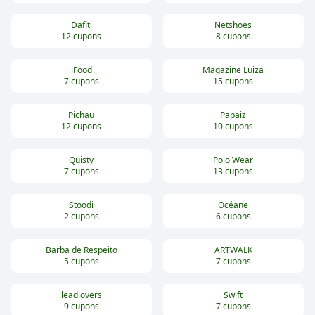
Dafiti
Netshoes
12
cupons
8
cupons
iFood
Magazine Luiza
7
cupons
15
cupons
Pichau
Papaiz
12
cupons
10
cupons
Quisty
Polo Wear
7
cupons
13
cupons
Stoodi
Océane
2
cupons
6
cupons
Barba de Respeito
ARTWALK
5
cupons
7
cupons
leadlovers
Swift
9
cupons
7
cupons