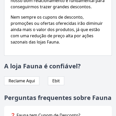
nosso bom relacionamento é fundamental para
conseguirmos trazer grandes descontos.
Nem sempre os cupons de desconto,
promoções ou ofertas oferecidas irão diminuir
ainda mais o valor dos produtos, já que estão
com uma redução de preço alta por ações
sazonais das lojas Fauna.
A loja Fauna é confiável?
Reclame Aqui
Ebit
Perguntas frequentes sobre Fauna
❓ Fauna tem Cupom de Desconto?