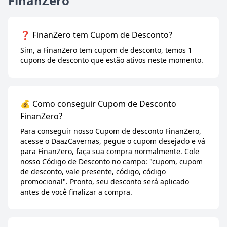
FinanZero
❓ FinanZero tem Cupom de Desconto?
Sim, a FinanZero tem cupom de desconto, temos 1
cupons de desconto que estão ativos neste momento.
💰 Como conseguir Cupom de Desconto
FinanZero?
Para conseguir nosso Cupom de desconto FinanZero,
acesse o DaazCavernas, pegue o cupom desejado e vá
para FinanZero, faça sua compra normalmente. Cole
nosso Código de Desconto no campo: "cupom, cupom
de desconto, vale presente, código, código
promocional". Pronto, seu desconto será aplicado
antes de você finalizar a compra.