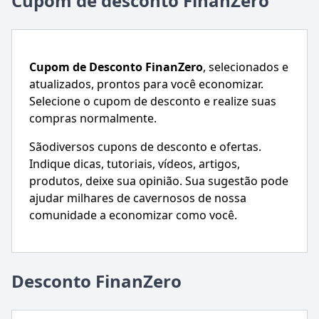
Cupom de desconto FinanZero
Cupom de Desconto
FinanZero
, selecionados e
atualizados, prontos para você economizar.
Selecione o cupom de desconto e realize suas
compras normalmente.
Sãodiversos cupons de desconto e ofertas.
Indique dicas, tutoriais, vídeos, artigos,
produtos, deixe sua opinião. Sua sugestão pode
ajudar milhares de cavernosos de nossa
comunidade a economizar como você.
Desconto FinanZero