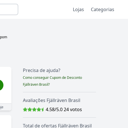
Lojas
Categorias
Cupom
Precisa de ajuda?
Como conseguir Cupom de Desconto
Fjällräven Brasil
?
Avaliações
Fjällräven Brasil
je
4.58
/5.0
24
votos
Total de ofertas
Fjällräven Brasil