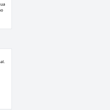
sua
mo
al.