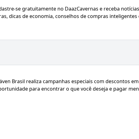
adastre-se gratuitamente no DaazCavernas e receba notícia
ras, dicas de economia, conselhos de compras inteligentes 
lräven Brasil realiza campanhas especiais com descontos em
portunidade para encontrar o que você deseja e pagar me