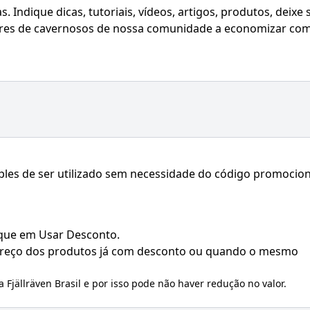
 Indique dicas, tutoriais, vídeos, artigos, produtos, deixe 
hares de cavernosos de nossa comunidade a economizar co
les de ser utilizado sem necessidade do código promocion
ique em Usar Desconto.
 preço dos produtos já com desconto ou quando o mesmo
la
Fjällräven Brasil
e por isso pode não haver redução no valor.