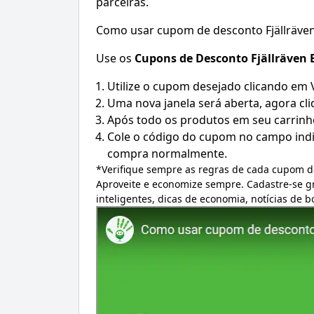
parceiras.
Como usar cupom de desconto Fjällräven
Use os
Cupons de Desconto
Fjällräven 
Utilize o cupom desejado clicando em
Uma nova janela será aberta, agora cli
Após todo os produtos em seu carrinh
Cole o código do cupom no campo indic
compra normalmente.
*Verifique sempre as regras de cada cupom d
Aproveite e economize sempre. Cadastre-se 
inteligentes, dicas de economia, notícias de 