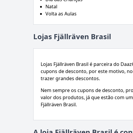
Natal
Volta as Aulas
Lojas Fjällräven Brasil
Lojas Fjällräven Brasil é parceira do D
cupons de desconto, por este motivo, 
trazer grandes descontos.
Nem sempre os cupons de desconto, prom
valor dos produtos, já que estão com um
Fjällräven Brasil.
A loja Fjällräven Brasil é con