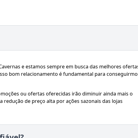
aazCavernas e estamos sempre em busca das melhores oferta
nosso bom relacionamento é fundamental para conseguirmo
oções ou ofertas oferecidas irão diminuir ainda mais o
a redução de preço alta por ações sazonais das lojas
fiável?