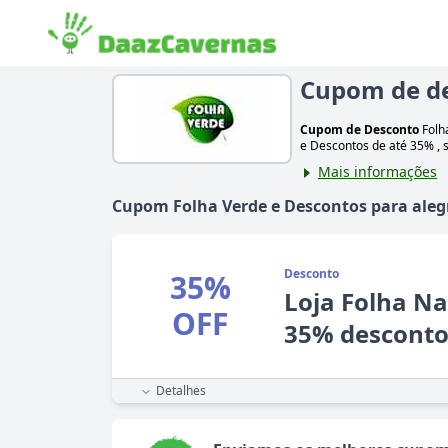
Cupom de de
Cupom de Desconto
Folh
e Descontos
de até 35%
,
Mais informações
Cupom
Folha Verde
e Descontos para aleg
Desconto
35%
Loja Folha N
OFF
35% desconto
Detalhes