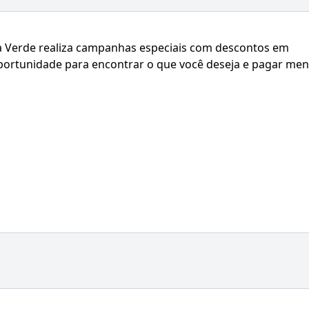
ha Verde realiza campanhas especiais com descontos em
portunidade para encontrar o que você deseja e pagar me