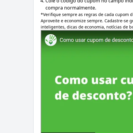
Cole o código do cupom no campo indic
compra normalmente.
*Verifique sempre as regras de cada cupom d
Aproveite e economize sempre. Cadastre-se 
inteligentes, dicas de economia, notícias de 