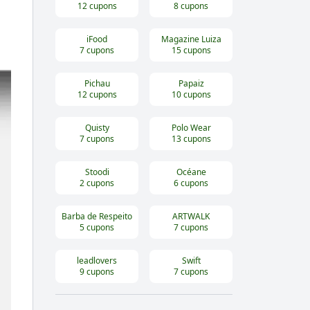
12
cupons
8
cupons
iFood
Magazine Luiza
7
cupons
15
cupons
Pichau
Papaiz
12
cupons
10
cupons
Quisty
Polo Wear
7
cupons
13
cupons
Stoodi
Océane
2
cupons
6
cupons
Barba de Respeito
ARTWALK
5
cupons
7
cupons
leadlovers
Swift
9
cupons
7
cupons