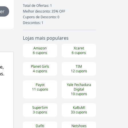
Total de Ofertas:
1
er
Melhor desconto: 35% OFF
Cupons de Desconto:
0
Descontos:
1
Lojas mais populares
Amazon
Xcaret
6
cupons
6
cupons
de
,
Planet Girls
TIM
4
cupons
12
cupons
s.
Payot
Yale Fechadura
11
cupons
Digital
10
cupons
SuperSim
KaBuM!
3
cupons
33
cupons
Dafiti
Netshoes