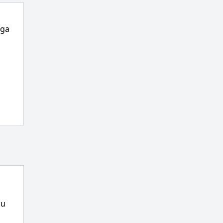
iga
s
ou