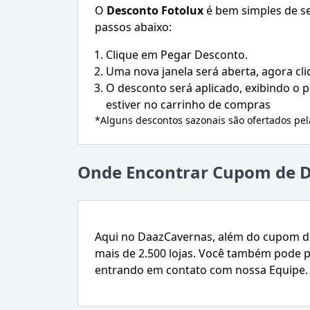
O
Desconto
Fotolux
é bem simples de se
passos abaixo:
Clique em Pegar Desconto.
Uma nova janela será aberta, agora cl
O desconto será aplicado, exibindo o
estiver no carrinho de compras
*Alguns descontos sazonais são ofertados pe
Onde Encontrar Cupom de D
Aqui no DaazCavernas, além do cupom d
mais de 2.500 lojas. Você também pode 
entrando em contato com nossa Equipe.