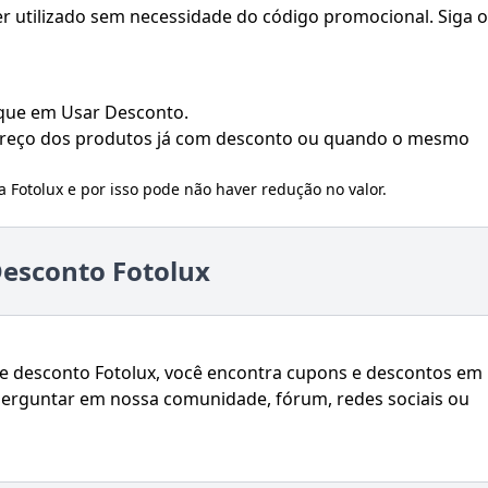
r utilizado sem necessidade do código promocional. Siga 
ique em Usar Desconto.
 preço dos produtos já com desconto ou quando o mesmo
la
Fotolux
e por isso pode não haver redução no valor.
esconto Fotolux
e desconto Fotolux, você encontra cupons e descontos em
perguntar em nossa comunidade, fórum, redes sociais ou