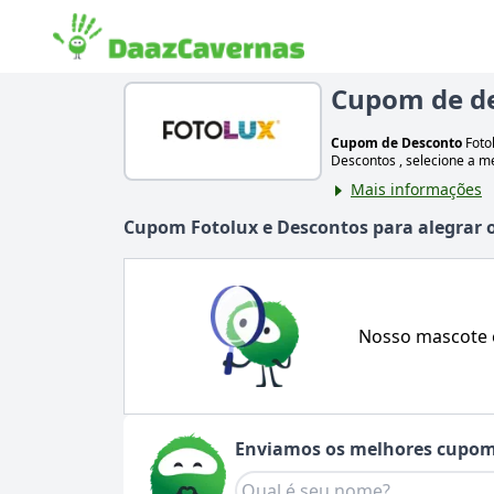
Cupom de de
Cupom de Desconto
Foto
Descontos
, selecione a 
Mais informações
Cupom
Fotolux
e Descontos para alegrar
Nosso mascote 
Enviamos os melhores cupom