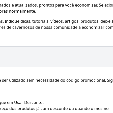
onados e atualizados, prontos para você economizar. Seleci
mpras normalmente.
 Indique dicas, tutoriais, vídeos, artigos, produtos, deixe 
hares de cavernosos de nossa comunidade a economizar co
 ser utilizado sem necessidade do código promocional. Si
ique em Usar Desconto.
 preço dos produtos já com desconto ou quando o mesmo