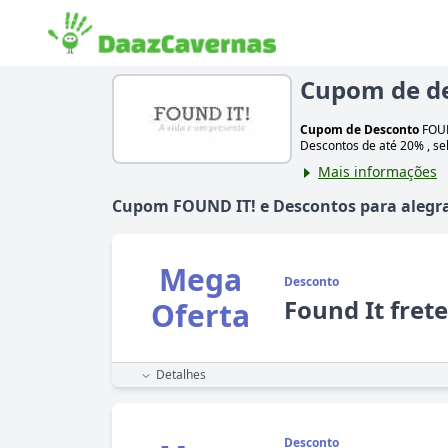
Cupom de d
Cupom de Desconto
FOU
Descontos
de até 20%
, s
Mais informações
Cupom
FOUND IT!
e Descontos para alegr
Mega
Desconto
Found It frete
Oferta
Detalhes
Desconto