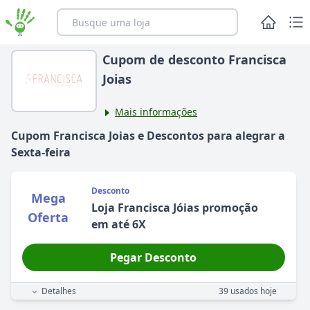
Cupom de desconto Francisca
Joias
Mais informações
Cupom
Francisca Joias
e Descontos para alegrar
a
Sexta-feira
Desconto
Mega
Loja Francisca Jóias promoção
Oferta
em até 6X
Pegar Desconto
Detalhes
39
usados hoje