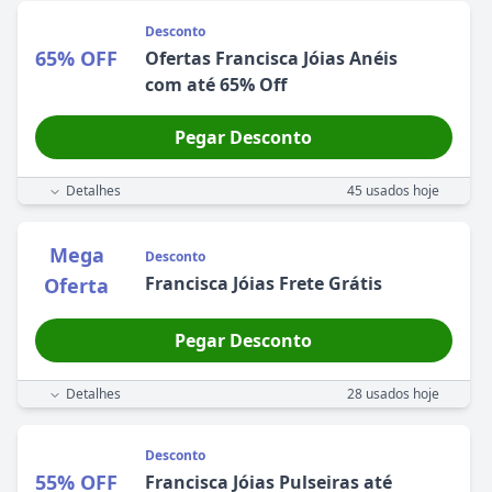
Desconto
65% OFF
Ofertas Francisca Jóias Anéis
com até 65% Off
Pegar Desconto
Detalhes
45
usados hoje
Mega
Desconto
Francisca Jóias Frete Grátis
Oferta
Pegar Desconto
Detalhes
28
usados hoje
Desconto
55% OFF
Francisca Jóias Pulseiras até