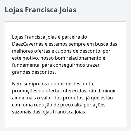
Lojas Francisca Joias
Lojas Francisca Joias é parceira do
DaazCavernas e estamos sempre em busca das
melhores ofertas e cupons de desconto, por
este motivo, nosso bom relacionamento é
fundamental para conseguirmos trazer
grandes descontos.
Nem sempre os cupons de desconto,
promoções ou ofertas oferecidas irão diminuir
ainda mais o valor dos produtos, já que estão
com uma redução de preço alta por ações
sazonais das lojas Francisca Joias.