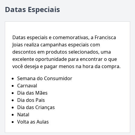
Datas Especiais
Datas especiais e comemorativas, a Francisca
Joias realiza campanhas especiais com
descontos em produtos selecionados, uma
excelente oportunidade para encontrar o que
você deseja e pagar menos na hora da compra.
Semana do Consumidor
Carnaval
Dia das Mães
Dia dos Pais
Dia das Crianças
Natal
Volta as Aulas