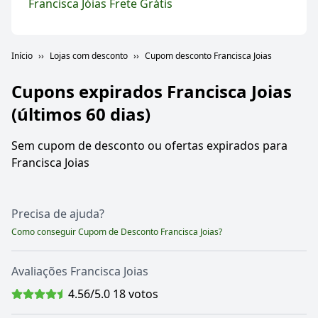
Francisca Jóias Frete Grátis
Início
Lojas com desconto
Cupom desconto Francisca Joias
Cupons expirados
Francisca Joias
(últimos 60 dias)
Sem cupom de desconto ou ofertas expirados para
Francisca Joias
Precisa de ajuda?
Como conseguir Cupom de Desconto
Francisca Joias
?
Avaliações
Francisca Joias
4.56
/5.0
18
votos