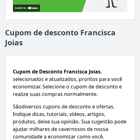
Cupom de desconto Francisca
Joias
Cupom de Desconto
Francisca Joias
,
selecionados e atualizados, prontos para você
economizar. Selecione o cupom de desconto e
realize suas compras normalmente.
Sãodiversos cupons de desconto e ofertas.
Indique dicas, tutoriais, vídeos, artigos,
produtos, deixe sua opinião. Sua sugestão pode
ajudar milhares de cavernosos de nossa
comunidade a economizar como você.