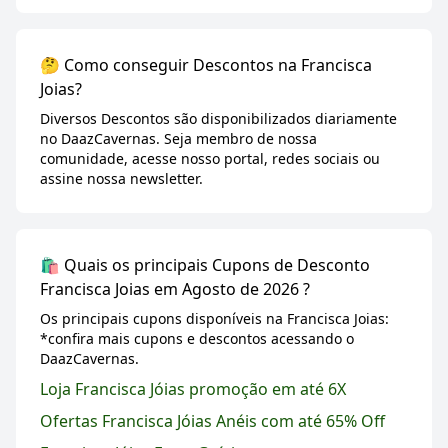
🤔 Como conseguir Descontos na Francisca
Joias?
Diversos Descontos são disponibilizados diariamente
no DaazCavernas. Seja membro de nossa
comunidade, acesse nosso portal, redes sociais ou
assine nossa newsletter.
🛍️ Quais os principais Cupons de Desconto
Francisca Joias em Agosto de 2026 ?
Os principais cupons disponíveis na Francisca Joias:
*confira mais cupons e descontos acessando o
DaazCavernas.
Loja Francisca Jóias promoção em até 6X
Ofertas Francisca Jóias Anéis com até 65% Off