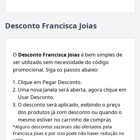
Desconto Francisca Joias
O
Desconto
Francisca Joias
é bem simples de
ser utilizado sem necessidade do código
promocional. Siga os passos abaixo:
Clique em Pegar Desconto.
Uma nova janela será aberta, agora clique em
Usar Desconto.
O desconto será aplicado, exibindo o preço
dos produtos já com desconto ou quando o
mesmo estiver no carrinho de compras
*Alguns descontos sazonais são ofertados pela
Francisca Joias
e por isso pode não haver redução no
valor.