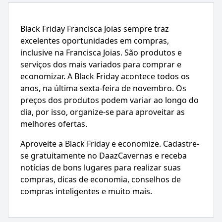
Black Friday Francisca Joias sempre traz
excelentes oportunidades em compras,
inclusive na Francisca Joias. São produtos e
serviços dos mais variados para comprar e
economizar. A Black Friday acontece todos os
anos, na última sexta-feira de novembro. Os
preços dos produtos podem variar ao longo do
dia, por isso, organize-se para aproveitar as
melhores ofertas.
Aproveite a Black Friday e economize. Cadastre-
se gratuitamente no DaazCavernas e receba
notícias de bons lugares para realizar suas
compras, dicas de economia, conselhos de
compras inteligentes e muito mais.