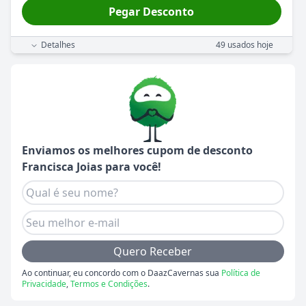
Pegar Desconto
Detalhes
49
usados hoje
Enviamos os melhores cupom de desconto
Francisca Joias
para você!
Quero Receber
Ao continuar, eu concordo com o DaazCavernas sua
Política de
Privacidade
,
Termos e Condições
.