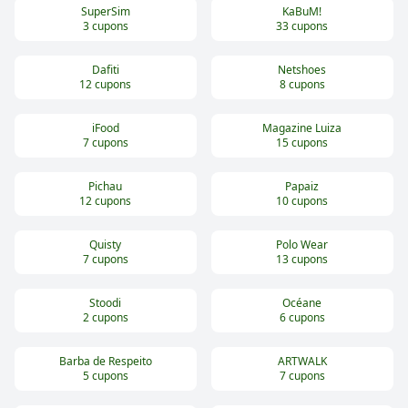
SuperSim
KaBuM!
3
cupons
33
cupons
Dafiti
Netshoes
12
cupons
8
cupons
iFood
Magazine Luiza
7
cupons
15
cupons
Pichau
Papaiz
12
cupons
10
cupons
Quisty
Polo Wear
7
cupons
13
cupons
Stoodi
Océane
2
cupons
6
cupons
Barba de Respeito
ARTWALK
5
cupons
7
cupons