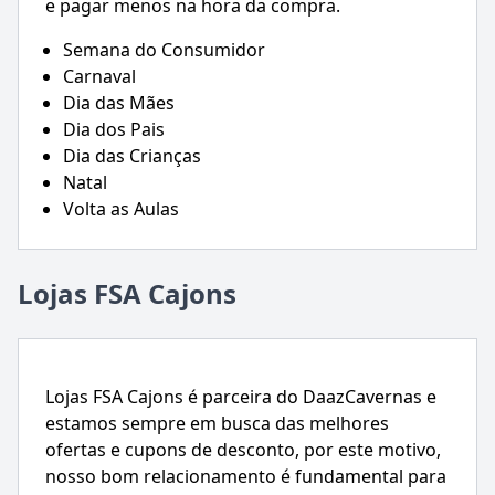
e pagar menos na hora da compra.
Semana do Consumidor
Carnaval
Dia das Mães
Dia dos Pais
Dia das Crianças
Natal
Volta as Aulas
Lojas FSA Cajons
Lojas FSA Cajons é parceira do DaazCavernas e
estamos sempre em busca das melhores
ofertas e cupons de desconto, por este motivo,
nosso bom relacionamento é fundamental para