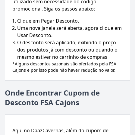
utilizado sem necessidade do código
promocional. Siga os passos abaixo:
Clique em Pegar Desconto.
Uma nova janela será aberta, agora clique em
Usar Desconto.
O desconto será aplicado, exibindo o preço
dos produtos já com desconto ou quando o
mesmo estiver no carrinho de compras
*Alguns descontos sazonais são ofertados pela
FSA
Cajons
e por isso pode não haver redução no valor.
Onde Encontrar Cupom de
Desconto FSA Cajons
Aqui no DaazCavernas, além do cupom de