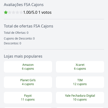
Avaliações
FSA Cajons
1.00
/5.0
1
votos
Total de ofertas
FSA Cajons
Total de Ofertas:
0
Cupons de Desconto:
0
Descontos:
0
Lojas mais populares
Amazon
Xcaret
6
cupons
6
cupons
Planet Girls
TIM
4
cupons
12
cupons
Payot
Yale Fechadura Digital
11
cupons
10
cupons