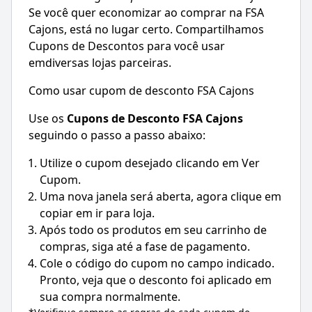
Se você quer economizar ao comprar na
FSA
Cajons
, está no lugar certo. Compartilhamos
Cupons de Descontos para você usar
emdiversas lojas parceiras.
Como usar cupom de desconto FSA Cajons
Use os
Cupons de Desconto
FSA Cajons
seguindo o passo a passo abaixo:
Utilize o cupom desejado clicando em Ver
Cupom.
Uma nova janela será aberta, agora clique em
copiar em ir para loja.
Após todo os produtos em seu carrinho de
compras, siga até a fase de pagamento.
Cole o código do cupom no campo indicado.
Pronto, veja que o desconto foi aplicado em
sua compra normalmente.