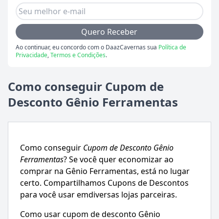
Quero Receber
Ao continuar, eu concordo com o DaazCavernas sua
Política de
Privacidade
,
Termos e Condições
.
Como conseguir Cupom de
Desconto Gênio Ferramentas
Como conseguir
Cupom de Desconto
Gênio
Ferramentas
? Se você quer economizar ao
comprar na
Gênio Ferramentas
, está no lugar
certo. Compartilhamos Cupons de Descontos
para você usar emdiversas lojas parceiras.
Como usar cupom de desconto Gênio