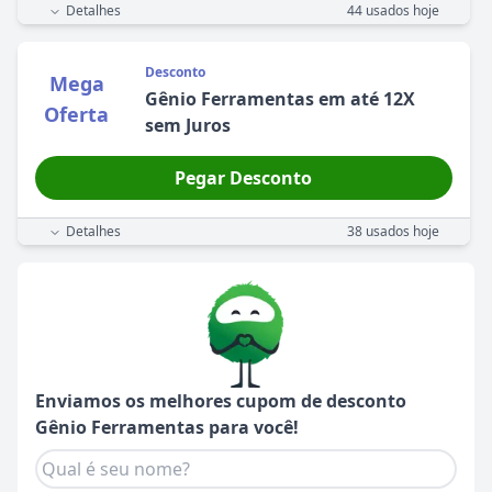
Detalhes
44
usados hoje
Desconto
Mega
Gênio Ferramentas em até 12X
Oferta
sem Juros
Pegar Desconto
Detalhes
38
usados hoje
Enviamos os melhores cupom de desconto
Gênio Ferramentas
para você!