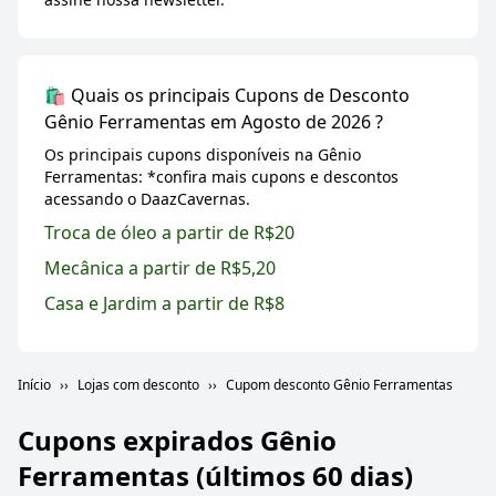
🛍️ Quais os principais Cupons de Desconto
Gênio Ferramentas em Agosto de 2026 ?
Os principais cupons disponíveis na Gênio
Ferramentas: *confira mais cupons e descontos
acessando o DaazCavernas.
Troca de óleo a partir de R$20
Mecânica a partir de R$5,20
Casa e Jardim a partir de R$8
Início
Lojas com desconto
Cupom desconto Gênio Ferramentas
Cupons expirados
Gênio
Ferramentas
(últimos 60 dias)