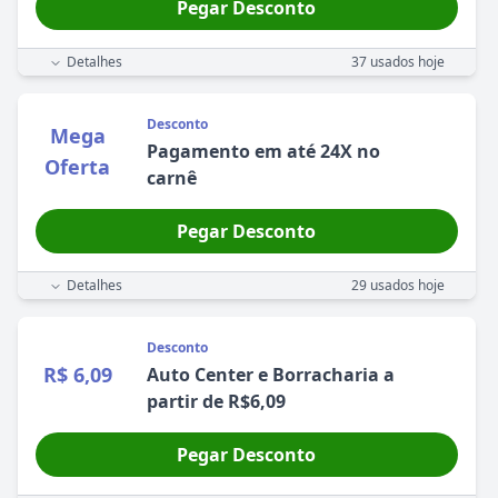
Pegar Desconto
Detalhes
37
usados hoje
Desconto
Mega
Pagamento em até 24X no
Oferta
carnê
Pegar Desconto
Detalhes
29
usados hoje
Desconto
R$ 6,09
Auto Center e Borracharia a
partir de R$6,09
Pegar Desconto