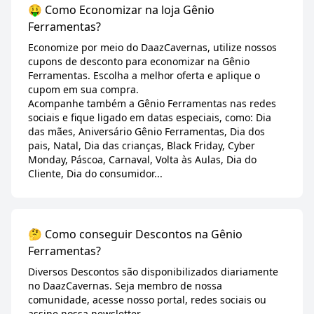
🤑 Como Economizar na loja Gênio
Ferramentas?
Economize por meio do DaazCavernas, utilize nossos
cupons de desconto para economizar na Gênio
Ferramentas. Escolha a melhor oferta e aplique o
cupom em sua compra.
Acompanhe também a Gênio Ferramentas nas redes
sociais e fique ligado em datas especiais, como: Dia
das mães, Aniversário Gênio Ferramentas, Dia dos
pais, Natal, Dia das crianças, Black Friday, Cyber
Monday, Páscoa, Carnaval, Volta às Aulas, Dia do
Cliente, Dia do consumidor...
🤔 Como conseguir Descontos na Gênio
Ferramentas?
Diversos Descontos são disponibilizados diariamente
no DaazCavernas. Seja membro de nossa
comunidade, acesse nosso portal, redes sociais ou
assine nossa newsletter.