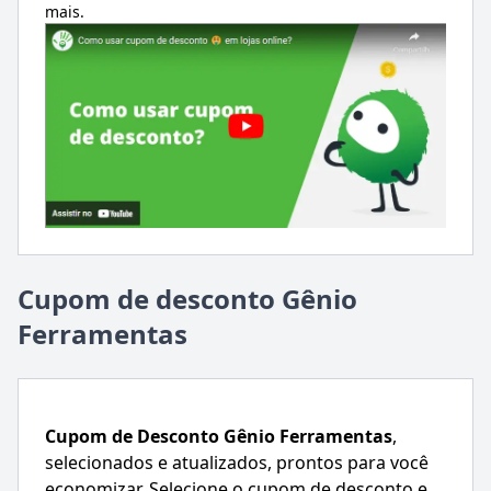
mais.
Cupom de desconto Gênio
Ferramentas
Cupom de Desconto
Gênio Ferramentas
,
selecionados e atualizados, prontos para você
economizar. Selecione o cupom de desconto e