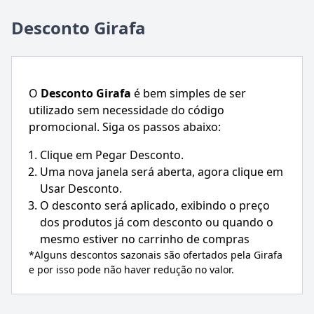
Desconto Girafa
O
Desconto
Girafa
é bem simples de ser
utilizado sem necessidade do código
promocional. Siga os passos abaixo:
Clique em Pegar Desconto.
Uma nova janela será aberta, agora clique em
Usar Desconto.
O desconto será aplicado, exibindo o preço
dos produtos já com desconto ou quando o
mesmo estiver no carrinho de compras
*Alguns descontos sazonais são ofertados pela
Girafa
e por isso pode não haver redução no valor.