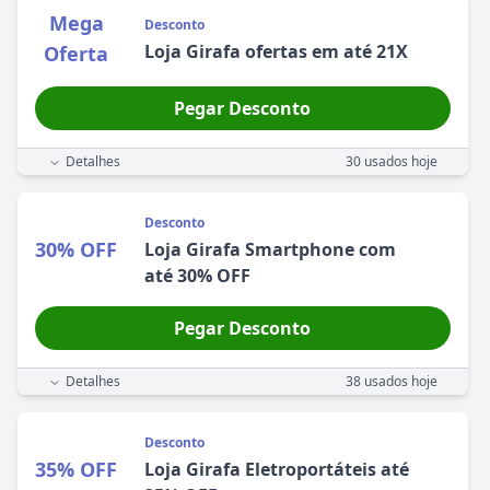
Mega
Desconto
Loja Girafa ofertas em até 21X
Oferta
Pegar Desconto
Detalhes
30
usados hoje
Desconto
30% OFF
Loja Girafa Smartphone com
até 30% OFF
Pegar Desconto
Detalhes
38
usados hoje
Desconto
35% OFF
Loja Girafa Eletroportáteis até