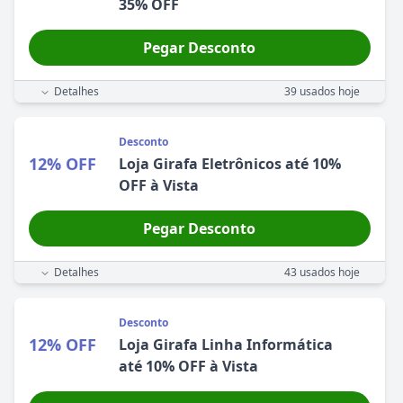
35% OFF
Pegar Desconto
Detalhes
39
usados hoje
Desconto
12% OFF
Loja Girafa Eletrônicos até 10%
OFF à Vista
Pegar Desconto
Detalhes
43
usados hoje
Desconto
12% OFF
Loja Girafa Linha Informática
até 10% OFF à Vista