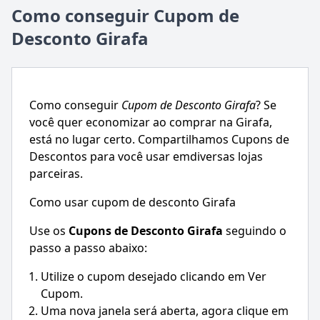
Como conseguir Cupom de
Desconto Girafa
Como conseguir
Cupom de Desconto
Girafa
? Se
você quer economizar ao comprar na
Girafa
,
está no lugar certo. Compartilhamos Cupons de
Descontos para você usar emdiversas lojas
parceiras.
Como usar cupom de desconto Girafa
Use os
Cupons de Desconto
Girafa
seguindo o
passo a passo abaixo:
Utilize o cupom desejado clicando em Ver
Cupom.
Uma nova janela será aberta, agora clique em