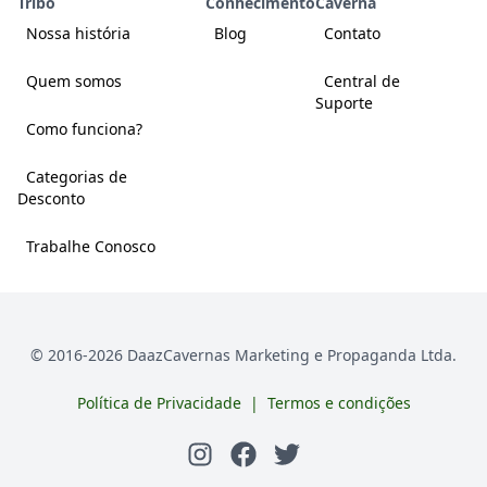
Tribo
Conhecimento
Caverna
Nossa história
Blog
Contato
Quem somos
Central de
Suporte
Como funciona?
Categorias de
Desconto
Trabalhe Conosco
© 2016-
2026
DaazCavernas Marketing e Propaganda Ltda.
Política de Privacidade
|
Termos e condições