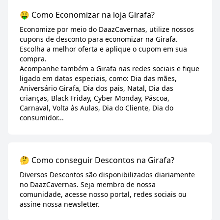
🤑 Como Economizar na loja Girafa?
Economize por meio do DaazCavernas, utilize nossos
cupons de desconto para economizar na Girafa.
Escolha a melhor oferta e aplique o cupom em sua
compra.
Acompanhe também a Girafa nas redes sociais e fique
ligado em datas especiais, como: Dia das mães,
Aniversário Girafa, Dia dos pais, Natal, Dia das
crianças, Black Friday, Cyber Monday, Páscoa,
Carnaval, Volta às Aulas, Dia do Cliente, Dia do
consumidor...
🤔 Como conseguir Descontos na Girafa?
Diversos Descontos são disponibilizados diariamente
no DaazCavernas. Seja membro de nossa
comunidade, acesse nosso portal, redes sociais ou
assine nossa newsletter.