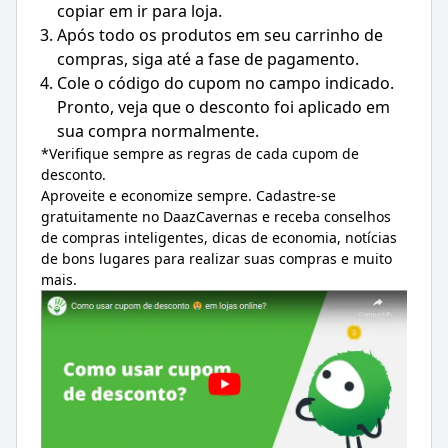
copiar em ir para loja.
Após todo os produtos em seu carrinho de
compras, siga até a fase de pagamento.
Cole o código do cupom no campo indicado.
Pronto, veja que o desconto foi aplicado em
sua compra normalmente.
*Verifique sempre as regras de cada cupom de
desconto.
Aproveite e economize sempre. Cadastre-se
gratuitamente no DaazCavernas e receba conselhos
de compras inteligentes, dicas de economia, notícias
de bons lugares para realizar suas compras e muito
mais.