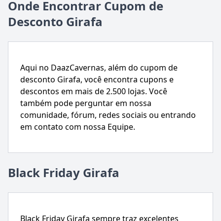
Onde Encontrar Cupom de
Desconto Girafa
Aqui no DaazCavernas, além do cupom de
desconto Girafa, você encontra cupons e
descontos em mais de 2.500 lojas. Você
também pode perguntar em nossa
comunidade, fórum, redes sociais ou entrando
em contato com nossa Equipe.
Black Friday Girafa
Black Friday Girafa sempre traz excelentes